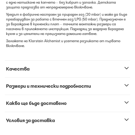
с едно натискане на копчето – без кибрит и запалка. Детската
защита предпазва от непреднамерено включване.
Уредът е фабрично настроен за природен газ (20 mbar) и може да бъде
преоборудван за работа с втечнен газ/LPG (50 mbar). Предназначен е
за вграждане в кухненски плот – точните монтажни размери са
посочени в приложената инструкция. Подходящ за модерна вградена
кухня и за ценители на прецизното домашно готвене.
Заложете на Klarstein Alchemist и усетете разликата от първото
включване.
Качества
Размери и технически подробности
Какво ще бъде доставено
Условия за доставка