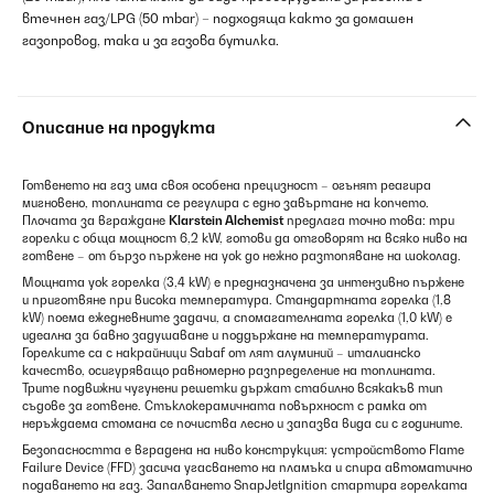
втечнен газ/LPG (50 mbar) – подходяща както за домашен
газопровод, така и за газова бутилка.
Описание на продукта
Готвенето на газ има своя особена прецизност – огънят реагира
мигновено, топлината се регулира с едно завъртане на копчето.
Плочата за вграждане
Klarstein Alchemist
предлага точно това: три
горелки с обща мощност 6,2 kW, готови да отговорят на всяко ниво на
готвене – от бързо пържене на уок до нежно разтопяване на шоколад.
Мощната уок горелка (3,4 kW) е предназначена за интензивно пържене
и приготвяне при висока температура. Стандартната горелка (1,8
kW) поема ежедневните задачи, а спомагателната горелка (1,0 kW) е
идеална за бавно задушаване и поддържане на температурата.
Горелките са с накрайници Sabaf от лят алуминий – италианско
качество, осигуряващо равномерно разпределение на топлината.
Трите подвижни чугунени решетки държат стабилно всякакъв тип
съдове за готвене. Стъклокерамичната повърхност с рамка от
неръждаема стомана се почиства лесно и запазва вида си с годините.
Безопасността е вградена на ниво конструкция: устройството Flame
Failure Device (FFD) засича угасването на пламъка и спира автоматично
подаването на газ. Запалването SnapJetIgnition стартира горелката