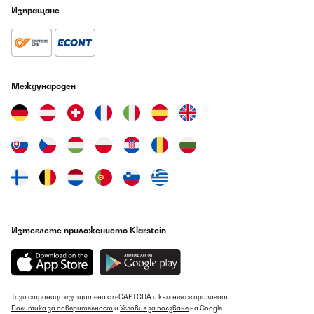
Изпращане
Fantastic company to deal with, this is the second item I have
bought from Klarstein and will definitely buy from them again. It
comes from Berlin to the UK but it still only took a few days. Well
impressed, they deserve more than 5 stars.
Amazon user
Международен
Превод
ПОТВЪРДЕН ПРЕГЛЕД
06/08/2026
Habe lange nach einem Produckt gesucht, dass voll meinen
Wünschen entspricht.Das Gerät hat, meiner Meinung nach, einen
sehr hohen Sicherheits-Standart. (war für mich wichtig)Eine sehr
gute Verarbeitung und top Qualität.Ein Adapter für den
Gasanschluß, 1/2" re. auf 1/4" li, liegt bei.Ebenso die Düsen um auf
Propan umzustellen.Halter, 4x, für Befestigung an Arbeitsplatte
Изтеглете приложението Klarstein
sind auch dabei.Was mir nicht gefallen hat, ist die unkorrekte
Beschreibung im Angebot.Da ist die Falschangabe der
Netzspannug, 120 Volt statt 220VoltDann hat mir die Maße für
den Ausschnitt gefehlt (alles für mich kein Problem)Würde die
Arbeit erleichtern und ist kein großer Aufwand sie in der
Beschrewibung unter zu bringen.Aber was mich besonders
Тази страница е защитена с reCAPTCHA и към нея се прилагат
gestört hat ist der Hinweis im Lieferumpfang, Schlauch und
Политика за поверителност
и
Условия за ползване
на Google.