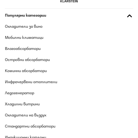
06/08/2026
Anschluss an alte Gas-Hausanschlüsse benötigen richtigen
Популярни категории
Adapter. Der Schraubanschluss ist schwimmend gelagert, dh. er
muss auf Anschlag geschraubt werden. einen 90 grad Winkel den
man braucht um nicht die Arbeitsplatte auszuklinken muss
Охладители за вино
zwingend den Anschluss haben. Auch sind die alten Erdgas 1/2
Zoll Anschlüsse zu weit um zu dichten, Der Anschluss ist
Мобилни климатици
schwimmend gelagert. Er braucht einen Anschlag.Muss nochmal
nachbessern, deswegen 4 Sterne. Die Griffe sehen nicht sehr
Влагоабсорбатори
wertig aus, aber die Mechanik ist Top. Schaltet sehr schnell Gas
frei und zu. Hörbares klacken
Островни абсорбатори
Amazon-Benutzer
Коминни абсорбатори
Превод
Инфрачервени отоплители
ПОТВЪРДЕН ПРЕГЛЕД
Ледогенератор
06/08/2026
Хладилни витрини
Boa qualidade, bonita.
Охладители на въздух
Usuário da Amazon
Стандартни абсорбатори
Превод
Индукционни котлони