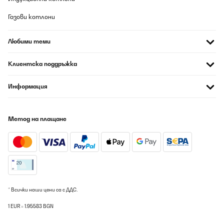
ПОТВЪРДЕН ПРЕГЛЕД
Газови котлони
06/08/2026
very good it works great i recommend it
Любими теми
Amazon user
Клиентска поддръжка
Превод
Информация
ПОТВЪРДЕН ПРЕГЛЕД
06/08/2026
Метод на плащане
Plyta jest bardzo ładna i funkcjonalna. Nie boje sie o stanilnosc
garnkow na jej solidnych rusztach. Moge je umyc w zmywarce co
jest dla mnie plusem. Przesylka przyszla dobrze zabezpieczona i
tzw „ piorunem”
Urszula
Превод
* Всички наши цени са с ДДС.
1 EUR = 1.95583 BGN
ПОТВЪРДЕН ПРЕГЛЕД
06/08/2026