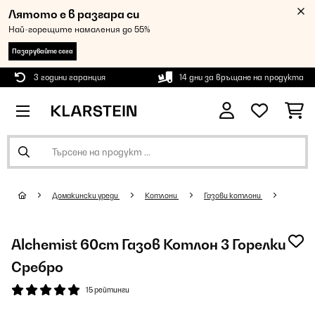
Лятото е в разгара си
Най-горещите намаления до 55%
Пазарувайте сега
3 години гаранция
14 дни за връщане на продукта
Домакински уреди
Котлони
Газови котлони
Alchemist 60cm Газов Котлон 3 Горелки
Сребро
15 рейтинги