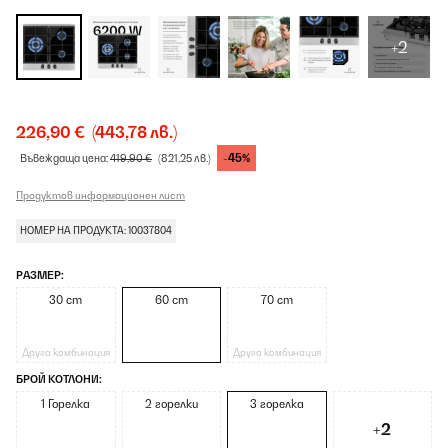
+2
226,90 €
(443,78 лв.)
-45%
Въвеждаща цена:
419,90 €
(821,25 лв.)
Продуктов информационен лист
НОМЕР НА ПРОДУКТА: 10037804
РАЗМЕР:
30 cm
60 cm
70 cm
Друга комбинация
Друга комбинация
БРОЙ КОТЛОНИ:
1 Горелка
2 горелки
3 горелка
+2