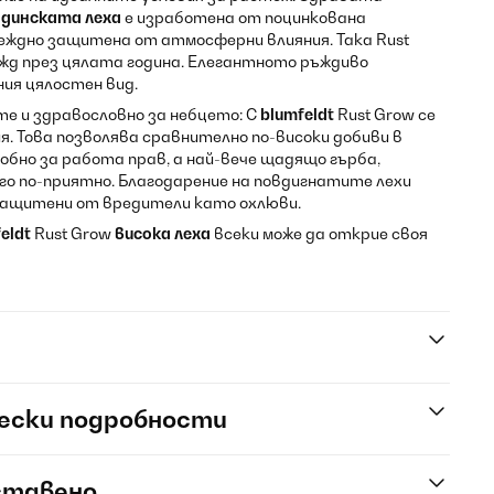
адинската леха
е изработена от поцинкована
еждно защитена от атмосферни влияния. Така Rust
жд през цялата година. Елегантното ръждиво
ия цялостен вид.
е и здравословно за небцето: С
blumfeldt
Rust Grow се
. Това позволява сравнително по-високи добиви в
добно за работа прав, а най-вече щадящо гърба,
о по-приятно. Благодарение на повдигнатите лехи
ащитени от вредители като охлюви.
eldt
Rust Grow
висока леха
всеки може да открие своя
ески подробности
ставено