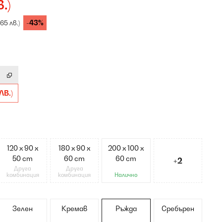
в.)
-43%
,65 лв.)
ЛВ.)
120 x 90 x
180 x 90 x
200 x 100 x
50 cm
60 cm
60 cm
+2
Друга
Друга
комбинация
комбинация
Налично
Зелен
Кремав
Ръжда
Сребърен