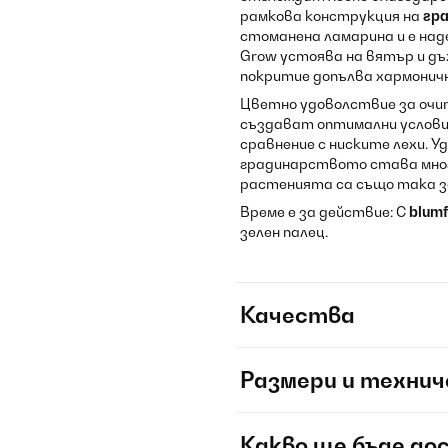
рамкова конструкция на
гр
стоманена ламарина и е над
Grow устоява на вятър и дъ
покритие допълва хармоничн
Цветно удоволствие за очит
създават оптимални условия
сравнение с ниските лехи. У
градинарството става мног
растенията са също така з
Време е за действие: С
blumf
зелен палец.
Качества
Размери и технич
Какво ще бъде до