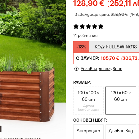
128,90 €
(252,11 л
Въвеждаща цена:
229,90 €
(449
14 рейтинги
-18%
КОД:
FULLSWING18
С ВАУЧЕР:
105,70 €
(206,73 
Условия за ползване
РАЗМЕР:
100 x 100 x
120 x 60 x
60 cm
60 cm
Друга
комбинация
ОСНОВЕН ЦВЯТ:
Антрацит
Дървен вид