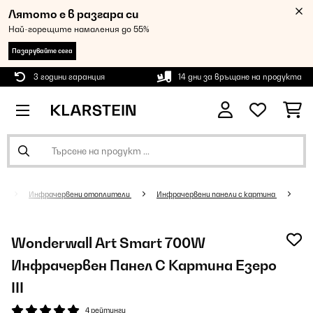
Лятото е в разгара си
Най-горещите намаления до 55%
Пазарувайте сега
3 години гаранция
14 дни за връщане на продукта
и
Инфрачервени отоплители
Инфрачервени панели с картина
Wonderwall Art Smart 700W
Инфрачервен Панел С Картина Езеро
III
4 рейтинги