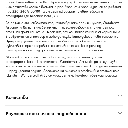
висококачествено лаково покритие издържа на механично натоварване
и се почиства лесно с влажна кърпа. Уредът е предназначен за работа
при 220–240 V, 50/60 Hz и е сертифициран по европейските
стандарти за безопасност (CE).
За разлика от конвекторите, които вдигат прах и шумят, Wonderwall
Art отоплява напълно безшумно — идеален избор за спалня, детска
стая или домашен офис. Плоският, стилен панел се вписва хармонично
в съвременния интериор и може да служи като декоративен елемент.
Програмируемият термостат, таймерът и автоматичното
изключване при прегряване осигуряват пълен контрол над
температурата без допълнителна намеса от Ваша страна.
Монтажът на стена или таван се извършва с помощта на
стандартни крепежни елементи. Wonderwall Art може да се използва
като основно отопление за по-малки помещения или като допълнително
— през цялата година. Заложете на тихото и ефективно отопление с
Klarstein Wonderwall Art и се насладете на комфорт без компромиси.
Качества
Размери и технически подробности