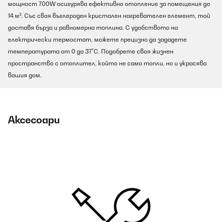
мощност 700W осигурява ефективно отопление за помещения до
14 м². Със своя въглероден кристален нагревателен елемент, той
доставя бърза и равномерна топлина. С удобството на
електрически термостат, можете прецизно да зададете
температурата от 0 до 37°C. Подобрете своя жизнен
пространство с отоплител, който не само топли, но и украсява
вашия дом.
Аксесоари