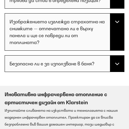
трябва да стои в определена позиция?
Изображението изглежда страхотно на
снимките — отпечатано ли е върху
панела и ще се повреди ли от
топлината?
Безопасно ли е за използване в баня?
Иновативно инфрачервено отопление с
артистичен дизайн от Klarstein
Изпитайте сливането на изкуството и технологията с нашия
модернен инфрачервен отоплител. Проектиран да се вписва
безпроблемно във вашия домашен интериор, този шедьовър с