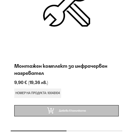
е
Монтажен комплект за инфрачервен
И
нагревател
9,
9,90 €
(19,36 лв.)
НО
НОМЕР НА ПРОДУКТА: 10048104
Добави в количката