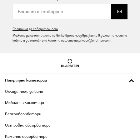
Политика за поверителност
Можете да се отпишете по всяко време чрез връзката в долната част на
който и да е имейл или като ни пишете на
privacy@chal-tec.com
.
Популярни категории
Охладители за вино
Мобилни климатици
Влагоабсорбатори
Островни абсорбатори
Коминни абсорбатори