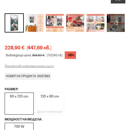
+3
228,90 €
(447,69 лв.)
-36%
Въвеждаща цена:
359,90 €
(703,90 лв.)
Продуктов информационен лист
НОМЕР НА ПРОДУКТА: 10037893
РАЗМЕР:
60 x 120 cm
120 x 60 cm
Друга комбинация
МОЩНОСТ НА МОДЕЛА:
700 W