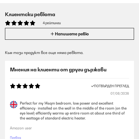
Клиентски ревюта
4 рейтинги
Напишете ревю
Към този продукт все още няма ревюта.
Мнения на клиенти от други държави
ПОТВЪРДЕН ПРЕГЛЕД
07/08/2026
Perfect for my 14sqm bedroom, low power and excellent
efficiency- installed on the wall in the middle of the room (on the
eye level) efficiently warms up entire room at about one third of
the wattage of standard electric heater.
Amazon user
Превод