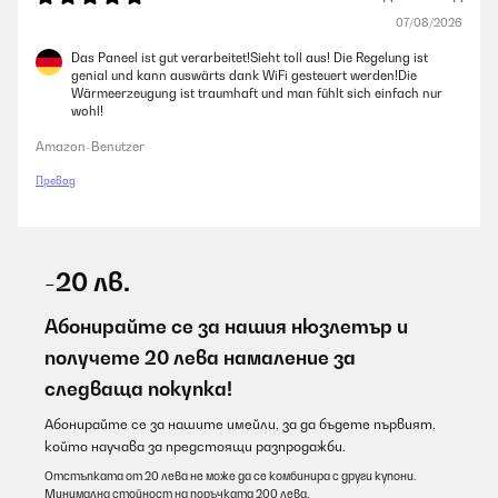
07/08/2026
Das Paneel ist gut verarbeitet!Sieht toll aus! Die Regelung ist
genial und kann auswärts dank WiFi gesteuert werden!Die
Wärmeerzeugung ist traumhaft und man fühlt sich einfach nur
wohl!
Amazon-Benutzer
Превод
-20 лв.
Абонирайте се за нашия нюзлетър и
получете 20 лева намаление за
следваща покупка!
Абонирайте се за нашите имейли, за да бъдете първият,
който научава за предстоящи разпродажби.
Отстъпката от 20 лева не може да се комбинира с други купони.
Минимална стойност на поръчката 200 лева.