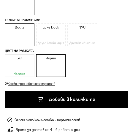
ТЕМА НА ПРОМЯНАТА:
Boats
Lake Dock
NYC
Друга комбинация
Друга комбинация
ЦВЯТ НА РАМКАТА:
Бял
Черно
Налично
Какво означават статусите?
Добави в количката
Ограничено количество - поръчай сега!
Време за доставка: 4 - 5 работни дни