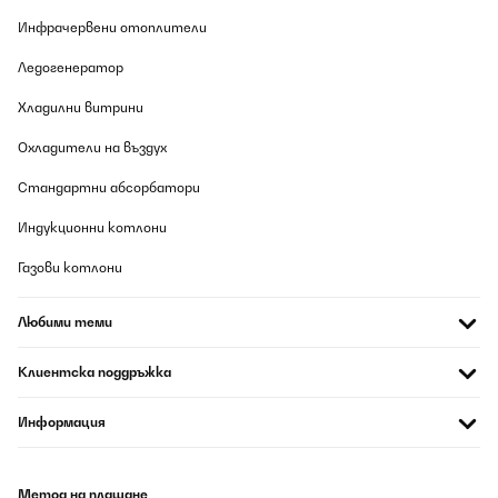
Инфрачервени отоплители
Ледогенератор
Хладилни витрини
Охладители на въздух
Стандартни абсорбатори
Индукционни котлони
Газови котлони
Любими теми
Клиентска поддръжка
Информация
Метод на плащане