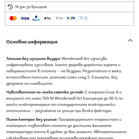
14 дни за връщане
Основна информация
Топлина без изсушен въздух:
Wonderwall Art използва
инфрачервено излъчване, което загрява директно хората и
повърхностите в стаята — не въздуха. Резултатът е мека,
естествена топлина, усетима само след 2–3 минути, без
дразнене на лигавиците.
Чувствително по-ниска сметка за ток:
С енергиен клас A и
мощност от само 700 W Wonderwall Art консумира до 50 % по-
малко електроенергия от стандартните електрически
отоплители — разликата се усеща при всяка фактура.
Пълен контрол без усилие:
Програмируемият термостат и
таймерът позволяват стаята да достигне желаната
температура точно в удобен за Вас момент. Автоматичното
изключване при прегряване осигурява надеждна защита.