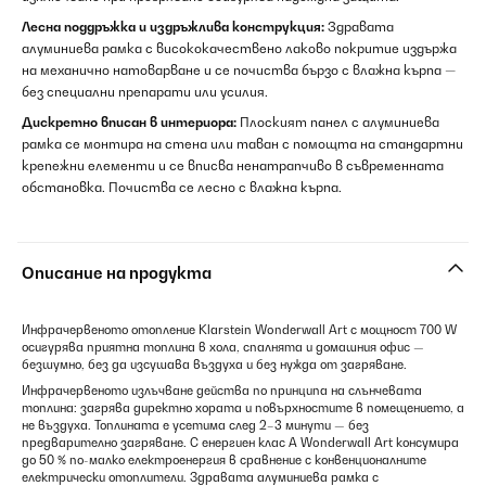
Лесна поддръжка и издръжлива конструкция:
Здравата
алуминиева рамка с висококачествено лаково покритие издържа
на механично натоварване и се почиства бързо с влажна кърпа —
без специални препарати или усилия.
Дискретно вписан в интериора:
Плоският панел с алуминиева
рамка се монтира на стена или таван с помощта на стандартни
крепежни елементи и се вписва ненатрапчиво в съвременната
обстановка. Почиства се лесно с влажна кърпа.
Описание на продукта
Инфрачервеното отопление Klarstein Wonderwall Art с мощност 700 W
осигурява приятна топлина в хола, спалнята и домашния офис —
безшумно, без да изсушава въздуха и без нужда от загряване.
Инфрачервеното излъчване действа по принципа на слънчевата
топлина: загрява директно хората и повърхностите в помещението, а
не въздуха. Топлината е усетима след 2–3 минути — без
предварително загряване. С енергиен клас A Wonderwall Art консумира
до 50 % по-малко електроенергия в сравнение с конвенционалните
електрически отоплители. Здравата алуминиева рамка с