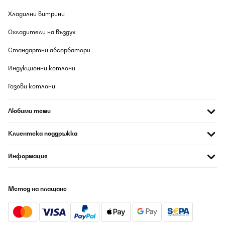
Хладилни витрини
ПОТВЪРДЕН ПРЕГЛЕД
07/08/2026
Охладители на въздух
Die Lieferung war sehr schnell (2 Werktage).Für den Preis von
Стандартни абсорбатори
154€ erhält man neben dem schweren Gewicht ;-) auch eine
wirklich optisch schöne Kaminkonsole, die gut verarbeitet ist. Der
Aufbau ist gut im Handbuch erklärt. Die Teile sind fast alle gut
Индукционни котлони
identifizierbar anhand der Beschriftungen der Verpackungen und
den Aufklebern. Aber trotzdem sollte man genau aufpassen, um
Газови котлони
nicht doch intuitiv etwas falsch zusammenzusetzen oder eine
Schraube zu vergessen. Ich musste einmal nachkorrigieren.Fazit:
Ich bin rundum zufrieden, auch wenn der Aufbau sicherlich noch
Любими теми
etwas einfacher sein könnte. Aber bei dem
Preisleistungsverhältnis alles top. Ich kann das Produkt
weiterempfehlen.
Клиентска поддръжка
Amazon-Benutzer
Информация
Превод
Метод на плащане
ПОТВЪРДЕН ПРЕГЛЕД
07/08/2026
Una cornice fatta davvero bene non presenta neanche un graffio
alla vernice. Molto robusta e pesante non ho avuto necessità di