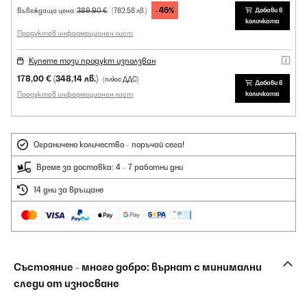
-46%
389,90 €
Добави в
Въвеждаща цена:
(762,58 лв.)
количката
Продуктов информационен лист
Купете този продукт използван
178,00 €
(348,14 лв.)
(плюс ДДС)
Добави в
Продуктов информационен лист
количката
Ограничено количество - поръчай сега!
Време за доставка: 4 - 7 работни дни
14 дни за връщане
Състояние - много добро: върнат с минимални
следи от износване