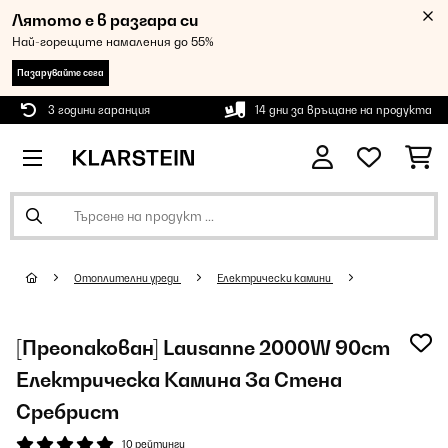
Лятото е в разгара си
Най-горещите намаления до 55%
Пазарувайте сега
3 години гаранция
14 дни за връщане на продукта
Oтоплителни уреди
Електрически камини
[Преопакован] Lausanne 2000W 90cm
Електрическа Камина За Стена
Сребрист
10 рейтинги