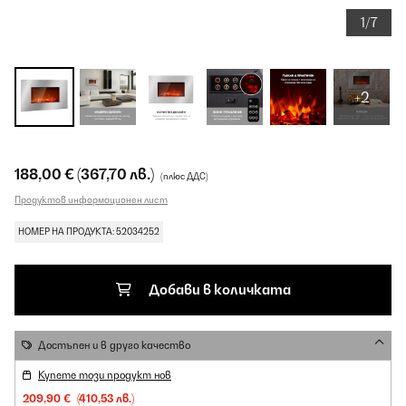
1/7
+2
188,00 €
(367,70 лв.)
(плюс ДДС)
Продуктов информационен лист
НОМЕР НА ПРОДУКТА: 52034252
Добави в количката
Достъпен и в друго качество
Купете този продукт нов
209,90 €
(410,53 лв.)