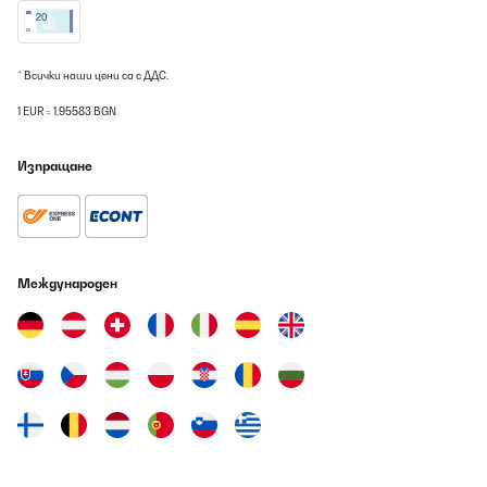
fissarla alla parete. Facile da montare ci vuole circa un’oretta.
Imballata davvero bene. Sono molto soddisfatta
Utente Amazon
* Всички наши цени са с ДДС.
Превод
1 EUR = 1.95583 BGN
ПОТВЪРДЕН ПРЕГЛЕД
Изпращане
07/08/2026
Der Kamin wirkt an der Wand sehr edel. Die Flammen und das
Holz sehen täuschend echt aus. Die Montage war sehr einfach
lediglich danach ist das Reinigen des Edelstahlrahmens etwas
mühsam, aber ansonsten fasst man den ja nicht an. Das
Международен
Geräusch der Heizung hört sich an wie ein Föhn. Ich wollte den
Kamin aber nur zur Optik somit schalte ich die Heizung aus. Was
mir nicht gefällt ist die Tiefe des Kamins. Bei mir hängt er leider
so, dass man das sieht. Wenn er aber so angebracht werden
kann, dass man nur von vorne draufsieht, stört das nicht.
Vielleicht könnte der Hersteller Seitenblenden anbieten. Schön
wäre es gewesen, wenn das typische Knistern zu hören wäre,
werd mir aber ein Gerät dazu kaufen.
Amazon-Benutzer
Превод