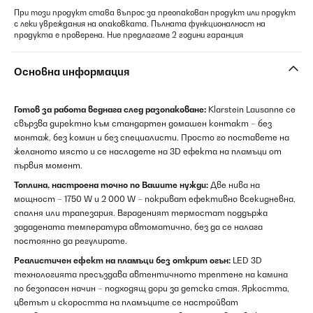
При този продукт става въпрос за преопакован продукт или продукт
с леки увреждания на опаковката. Пълната функционалност на
продукта е проверена. Ние предлагаме 2 години гаранция
Основна информация
Готов за работа веднага след разопаковане:
Klarstein Lausanne се
свързва директно към стандартен домашен контакт – без
монтаж, без комин и без специалисти. Просто го поставете на
желаното място и се насладете на 3D ефекта на пламъци от
първия момент.
Топлина, настроена точно по Вашите нужди:
Две нива на
мощност – 1750 W и 2 000 W – покриват ефективно всекидневна,
спалня или трапезария. Вграденият термостат поддържа
зададената температура автоматично, без да се налага
постоянно да регулирате.
Реалистичен ефект на пламъци без открит огън:
LED 3D
технологията пресъздава автентичното трептене на камина
по безопасен начин – подходящ дори за детска стая. Яркостта,
цветът и скоростта на пламъците се настройват