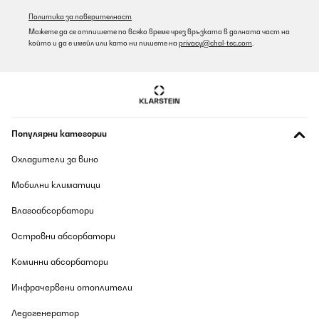
Превод
Политика за поверителност
Можете да се отпишете по всяко време чрез връзката в долната част на
ПОТВЪРДЕН ПРЕГЛЕД
който и да е имейл или като ни пишете на
privacy@chal-tec.com
.
07/08/2026
Er sieht wunderschön aus und ich bin regelrecht verliebt! Das
aufbauen hat mich ca. 45 Minuten - 1h gekostest, was ich als
nicht viel empfinde. Die Anleitung ist sehr verständlich und alles
in allem ist das Material auch hochwertig. Das Paket ist
allerdings sehr schwer, daher vorsicht beim tragen/bewegen.
Популярни категории
Amazon-Benutzer
Охладители за вино
Превод
Мобилни климатици
ПОТВЪРДЕН ПРЕГЛЕД
Влагоабсорбатори
07/08/2026
Островни абсорбатори
Diseño sencillo y elegante, fácil montaje las piezas ensamblan a
la perfección.Tamaño idealEntrega antes de lo previsto
Коминни абсорбатори
Usuario/a de amazon
Инфрачервени отоплители
Превод
Ледогенератор