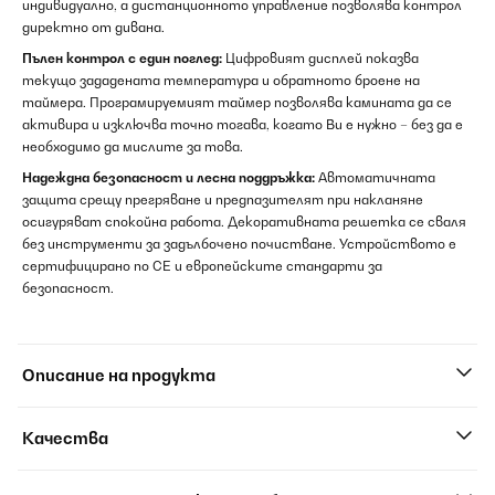
индивидуално, а дистанционното управление позволява контрол
директно от дивана.
Пълен контрол с един поглед:
Цифровият дисплей показва
текущо зададената температура и обратното броене на
таймера. Програмируемият таймер позволява камината да се
активира и изключва точно тогава, когато Ви е нужно – без да е
необходимо да мислите за това.
Надеждна безопасност и лесна поддръжка:
Автоматичната
защита срещу прегряване и предпазителят при накланяне
осигуряват спокойна работа. Декоративната решетка се сваля
без инструменти за задълбочено почистване. Устройството е
сертифицирано по CE и европейските стандарти за
безопасност.
Описание на продукта
Качества