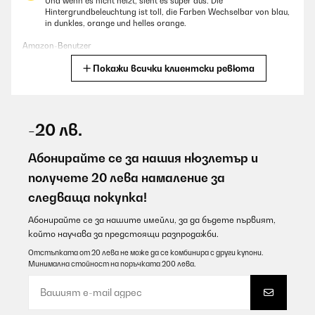
Und wenn es nicht heizt, sieht es super aus. Die
Hintergrundbeleuchtung ist toll, die Farben Wechselbar von blau,
in dunkles, orange und helles orange.
Amazon-Benutzer
Покажи всички клиентски ревюта
Превод
ПОТВЪРДЕН ПРЕГЛЕД
07/08/2026
-20 лв.
Sehr schnelle Lieferung. Sieht gut aus.
Абонирайте се за нашия нюзлетър и
Amazon-Benutzer
получете 20 лева намаление за
следваща покупка!
Превод
Абонирайте се за нашите имейли, за да бъдете първият,
ПОТВЪРДЕН ПРЕГЛЕД
който научава за предстоящи разпродажби.
07/08/2026
Отстъпката от 20 лева не може да се комбинира с други купони.
Минимална стойност на поръчката 200 лева.
Schöner Elektrokamin zum günstigen Preis.
Amazon-Benutzer