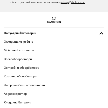
който и да е имейл или като ни пишете на
privacy@chal-tec.com
.
Популярни категории
Охладители за вино
Мобилни климатици
Влагоабсорбатори
Островни абсорбатори
Коминни абсорбатори
Инфрачервени отоплители
Ледогенератор
Хладилни витрини