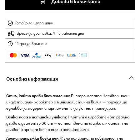
Добави в количката
Готово за изпращане
Време за доставка: 4 - 5 работни дни
14 дни за връщане
Основна информация
Стил, който прави впечатление:
Бистро масата Hamilton носи
индустриален характер с минималистична визия — подходяща
еднакво за модерен апартамент и за уютна трапезария.
Всяка маса е истински уникат:
Плотът е изработен от реално
дърво с диаметър 60 cm — естествената шарка и нюансът на
дървото правят всяко парче неповторимо.
Лесна поддръжка всеки ден:
Фино полираната повърхност на