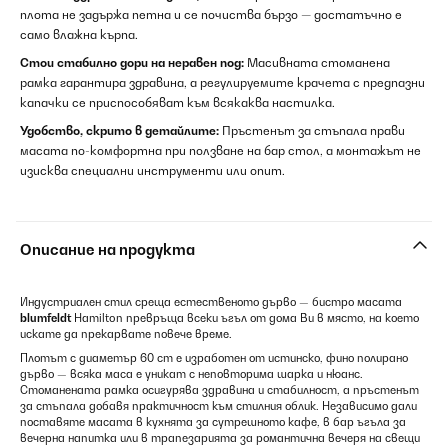
плота не задържа петна и се почиства бързо — достатъчно е
само влажна кърпа.
Стои стабилно дори на неравен под:
Масивната стоманена
рамка гарантира здравина, а регулируемите крачета с предпазни
капачки се приспособяват към всякаква настилка.
Удобство, скрито в детайлите:
Пръстенът за стъпала прави
масата по-комфортна при ползване на бар стол, а монтажът не
изисква специални инструменти или опит.
Описание на продукта
Индустриален стил среща естественото дърво — бистро масата
blumfeldt
Hamilton превръща всеки ъгъл от дома Ви в място, на което
искате да прекарвате повече време.
Плотът с диаметър 60 cm е изработен от истинско, фино полирано
дърво — всяка маса е уникат с неповторима шарка и нюанс.
Стоманената рамка осигурява здравина и стабилност, а пръстенът
за стъпала добавя практичност към стилния облик. Независимо дали
поставяте масата в кухнята за сутрешното кафе, в бар ъгъла за
вечерна напитка или в трапезарията за романтична вечеря на свещи