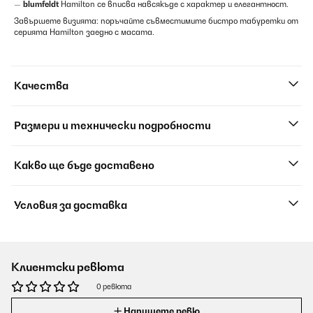
—
blumfeldt
Hamilton се вписва навсякъде с характер и елегантност.
Завършете визията: поръчайте съвместимите бистро табуретки от
серията Hamilton заедно с масата.
Качества
Размери и технически подробности
Какво ще бъде доставено
Условия за доставка
Клиентски ревюта
0 ревюта
Напишете ревю