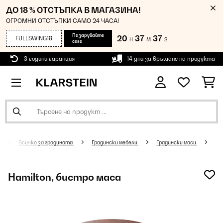
ДО 18 % ОТСТЪПКА В МАГАЗИНА!
ОГРОМНИ ОТСТЪПКИ САМО 24 ЧАСА!
Пазарувайте
20
37
37
FULLSWING18
H
M
S
сега
3 години гаранция
14 дни за връщане на продукта
Всичко за градината
Градински мебели
Градински маси
Hamilton, бистро маса