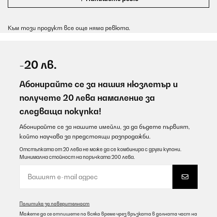
Към този продукт все още няма ревюта.
-20 лв.
Абонирайте се за нашия нюзлетър и
получете 20 лева намаление за
следваща покупка!
Абонирайте се за нашите имейли, за да бъдете първият,
който научава за предстоящи разпродажби.
Отстъпката от 20 лева не може да се комбинира с други купони.
Минимална стойност на поръчката 200 лева.
Политика за поверителност
Можете да се отпишете по всяко време чрез връзката в долната част на