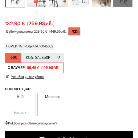
132,90 €
(259,93 лв.)
-42%
Въвеждаща цена:
229,90 €
(449,65 лв.)
НОМЕР НА ПРОДУКТА: 10045682
-50%
КОД:
SALE50P
С ВАУЧЕР:
66,45 €
(129,96 ЛВ.)
Условия за ползване
ОСНОВЕН ЦВЯТ:
Дъб
Махагон
Налично
Какво означават статусите?