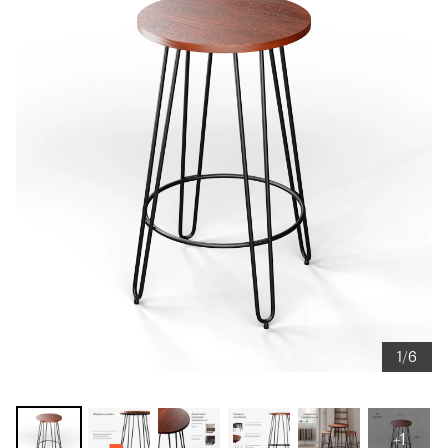
1/6
+1