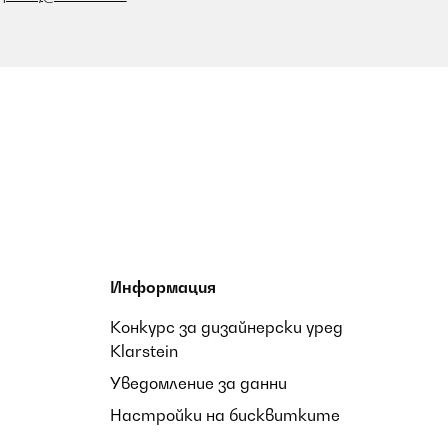
Превод
Информация
Превод
Конкурс за дизайнерски уред
Klarstein
Уведомление за данни
fondre avec un climatiseur, mais il surpasse de loin les
Настройки на бисквитките
ssionnante, offrant une ventilation puissante qui a vraiment