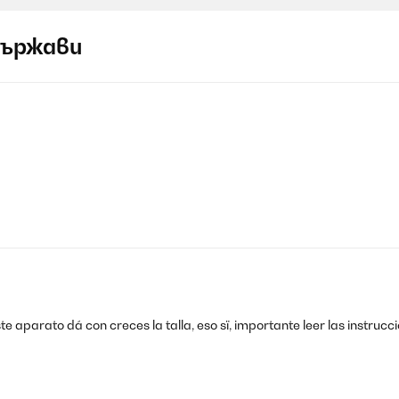
държави
 aparato dá con creces la talla, eso sï, importante leer las instrucc