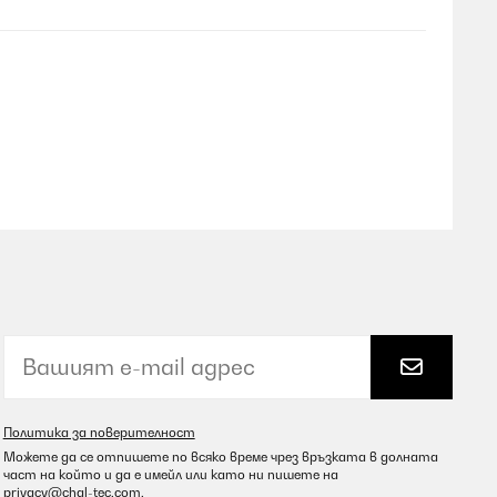
Превод
ux. Eau froide+bac glacé+glaçons, ça marche !
Превод
Политика за поверителност
Можете да се отпишете по всяко време чрез връзката в долната
част на който и да е имейл или като ни пишете на
privacy@chal-tec.com
.