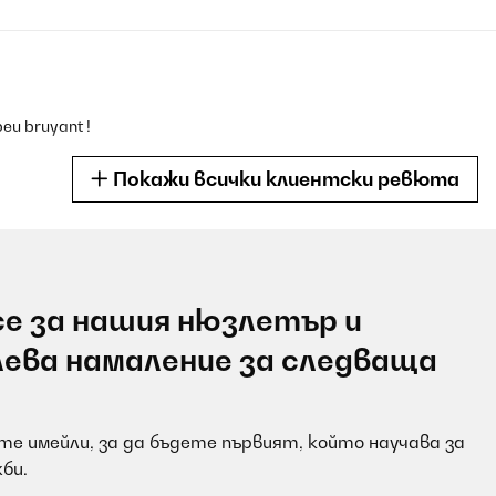
 peu bruyant !
Покажи всички клиентски ревюта
е за нашия нюзлетър и
teur déjà top car très puissant. En mode rafraîchisseur encore mie
лева намаление за следваща
е имейли, за да бъдете първият, който научава за
би.