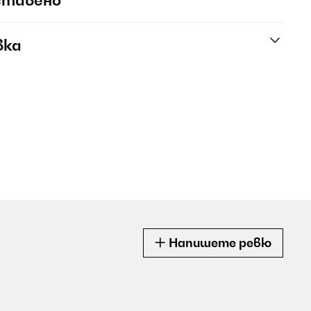
ставено
вка
Напишете ревю