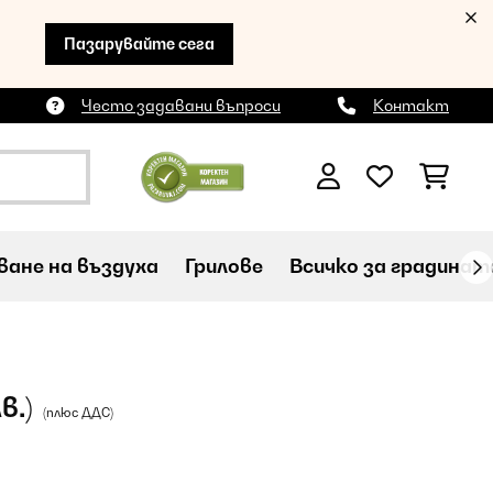
Пазарувайте сега
Често задавани въпроси
Контакт
ане на въздуха
Грилове
Всичко за градинат
в.)
(плюс ДДС)