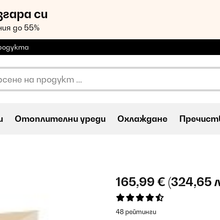
згара си
ия до 55%
продукта
и
Oтоплителни уреди
Охлаждане
Пречиств
165,99 €
(324,65 л
48 рейтинги