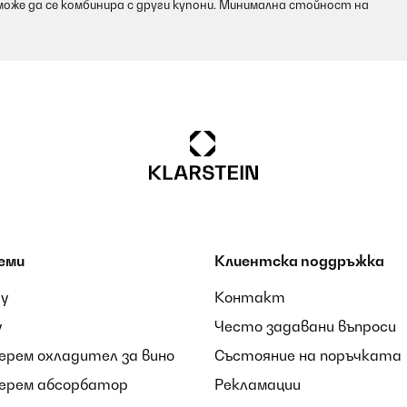
оже да се комбинира с други купони. Минимална стойност на
it bien
servoir assez souvent.
еми
Клиентска поддръжка
ay
Контакт
y
Често задавани въпроси
берем охладител за вино
Състояние на поръчката
er et mobile, il se déplace partout sans le moindre souci. À ne pas con
берем абсорбатор
Рекламации
ndant cette canicule, et il a été mon sauveur. Sa performance est impre