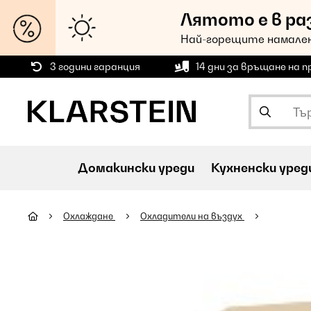
Лятото е в ра
Най-горещите намален
3 години гаранция
14 дни за връщане на 
Домакински уреди
Кухненски уред
Охлаждане
Охладители на въздух