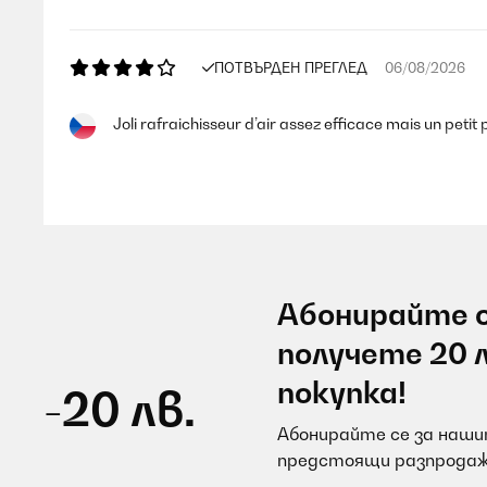
ПОТВЪРДЕН ПРЕГЛЕД
06/08/2026
Joli rafraichisseur d’air assez efficace mais un petit
Utilisateur d'Amazon
ПОТВЪРДЕН ПРЕГЛЕД
06/08/2026
Абонирайте с
Vraiment bien comme rafraichisseur. En mode ventila
получете 20 
покупка!
-20 лв.
Utilisateur d'Amazon
Абонирайте се за нашит
предстоящи разпродаж
ПОТВЪРДЕН ПРЕГЛЕД
06/08/2026