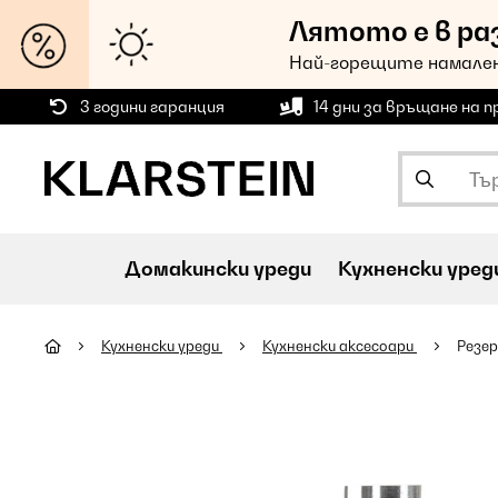
Лятото е в ра
Най-горещите намален
3 години гаранция
14 дни за връщане на 
Домакински уреди
Кухненски уред
Кухненски уреди
Кухненски аксесоари
Резер