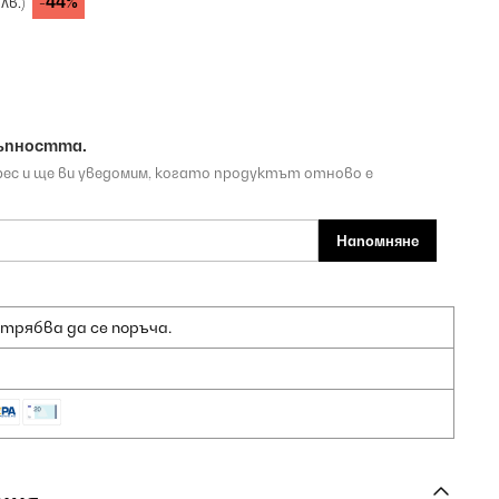
-44%
 лв.)
ъпността.
рес и ще ви уведомим, когато продуктът отново е
Напомняне
 трябва да се поръча.