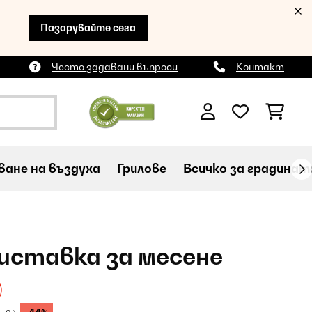
Пазарувайте сега
Често задавани въпроси
Контакт
ане на въздуха
Грилове
Всичко за градинат
иставка за месене
)