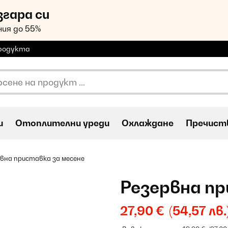
згара си
ия до 55%
продукта
и
Oтоплителни уреди
Охлаждане
Пречиств
вна приставка за месене
Резервна пр
27,90 €
(54,57 лв.