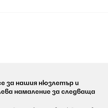
е за нашия нюзлетър и
лева намаление за следваща