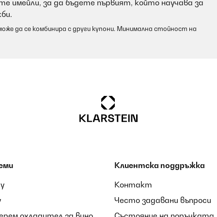
е имейли, за да бъдете първият, който научава за
би.
оже да се комбинира с други купони. Минимална стойност на
еми
Клиентска поддръжка
ay
Контакт
y
Често задавани въпроси
берем охладител за вино
Състояние на поръчката