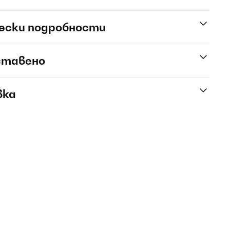
ески подробности
ставено
вка