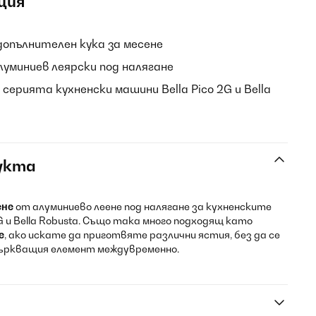
ция
опълнителен кука за месене
уминиев леярски под налягане
 серията кухненски машини Bella Pico 2G и Bella
укта
ене
от алуминиево леене под налягане за кухненските
2G и Bella Robusta. Също така много подходящ като
е
, ако искате да приготвяте различни ястия, без да се
ъркващия елемент междувременно.