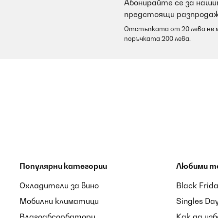
Абонирайте се за нашит
предстоящи разпродаж
Отстъпката от 20 лева не м
поръчката 200 лева.
Популярни категории
Любими т
Охладители за вино
Black Frid
Мобилни климатици
Singles Da
Влагоабсорбатори
Как да из