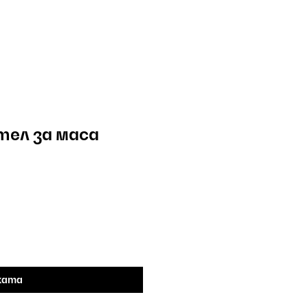
тел за маса
ката