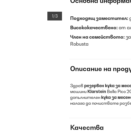
Основна информа
1/3
Подходящ заместител:
д
Висококачествено:
от ал
Член на семейството:
за
Robusta
Описание на прод
Здрав
резервен кука за мес
машини
Klarstein
Bella Pico 
допълнителен
кука за месен
налага да почиствате разб
Качества