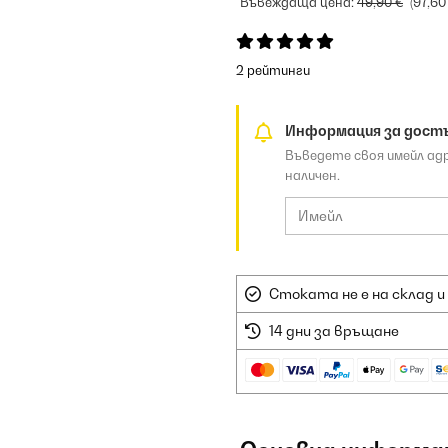
Въвеждаща цена:
49,90 €
(97,60
2 рейтинги
Информация за дост
Въведете своя имейл ад
наличен.
Стоката не е на склад и
14 дни за връщане