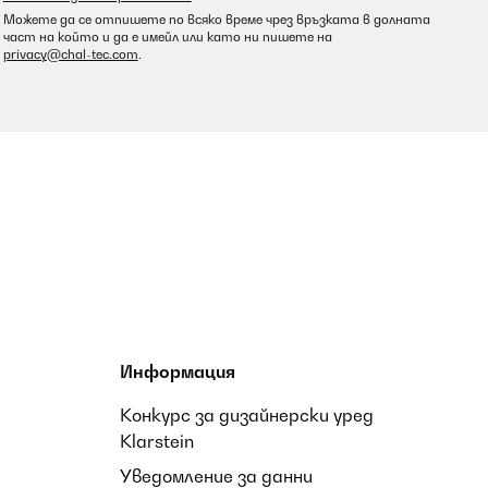
Можете да се отпишете по всяко време чрез връзката в долната
част на който и да е имейл или като ни пишете на
privacy@chal-tec.com
.
Информация
Конкурс за дизайнерски уред
Klarstein
Уведомление за данни