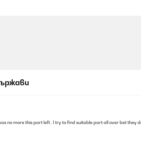
държави
o more this part left . I try to find suitable part all over bet they do