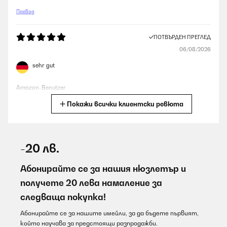
Превод
ПОТВЪРДЕН ПРЕГЛЕД
06/08/2026
sehr gut
Amazon-Benutzer
Покажи всички клиентски ревюта
Превод
ПОТВЪРДЕН ПРЕГЛЕД
06/08/2026
-20 лв.
Die Verarbeitung und Qualität der beiden Teigroller ist sehr gut.
Machen einen sehr guten und langlebigen Eindruck. Sehr schön
Абонирайте се за нашия нюзлетър и
verpackt.
получете 20 лева намаление за
Amazon-Benutzer
следваща покупка!
Превод
Абонирайте се за нашите имейли, за да бъдете първият,
който научава за предстоящи разпродажби.