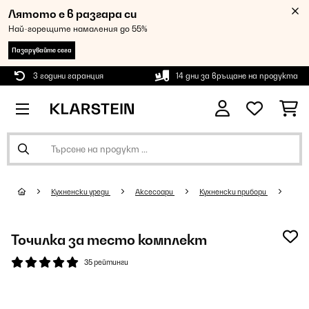
Лятото е в разгара си
Най-горещите намаления до 55%
Пазарувайте сега
3 години гаранция
14 дни за връщане на продукта
Кухненски уреди
Аксесоари
Кухненски прибори
Точилка за тесто комплект
35 рейтинги