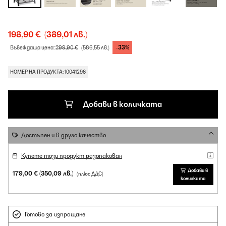
198,90 €
(389,01 лв.)
-33%
Въвеждаща цена:
299,90 €
(586,55 лв.)
НОМЕР НА ПРОДУКТА: 10041296
Добави в количката
Достъпен и в друго качество
Купете този продукт разопакован
Добави в
179,00 €
(350,09 лв.)
(плюс ДДС)
количката
Готово за изпращане