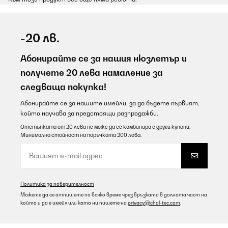
-20 лв.
Абонирайте се за нашия нюзлетър и
получете 20 лева намаление за
следваща покупка!
Абонирайте се за нашите имейли, за да бъдете първият,
който научава за предстоящи разпродажби.
Отстъпката от 20 лева не може да се комбинира с други купони.
Минимална стойност на поръчката 200 лева.
Политика за поверителност
Можете да се отпишете по всяко време чрез връзката в долната част на
който и да е имейл или като ни пишете на
privacy@chal-tec.com
.