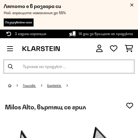
Лятото е в разгара си
Най-горещите намаления до 55%
Пазарувайте сега
3 години гаранция
14 дни за връщане на продукта
Грилове
Барбекю
Milos Alto, въртящ се грил