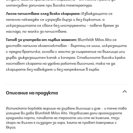
интензивно запичане при висока температура.
Лесно почистване след всяко скариране:
Изваждащото се
пепелно чекмедже се изпразва бързо и без бъркотия, а
искрозащитата се сваля без инструменти – повече време за
наслада, по-малко за почистване.
Готов за употреба от първия момент:
Blumfeldt Milos Alto се
доставя напълно окомплектован – въртящ се шиш, искрозащита
с предна вратичка, основа с място за съхранение на въглища или
дърва, дъждозащитен капак и кочерга. Стабилните високи крака
поставят скарата на удобна работна височина, така че да
скарирате без навеждане и без напрежение в гърба.
Описание на продукта
Истинското барбекю мирише на дървени въглища и дим – и точно това
усещане Ви дава Blumfeldt Milos Alto. Независимо дали организирате
градинско парти, почивате на терасата или сте на къмпинг, този
скара на въглен е създаден за хора, които не правят компромис с
вкуса.