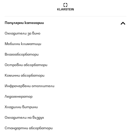
Популярни категории
Охладители за вино
Мобилни климатици
Влагоабсорбатори
Островни абсорбатори
Коминни абсорбатори
Инфрачервени отоплители
Ледогенератор
Хладилни витрини
Охладители на въздух
Стандартни абсорбатори