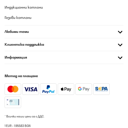
Индукционни котлони
Газови котлони
Любими теми
Клиентска поддръжка
Информация
Метод на плащане
* Всички наши цени са с ДДС.
1 EUR = 1.95583 BGN