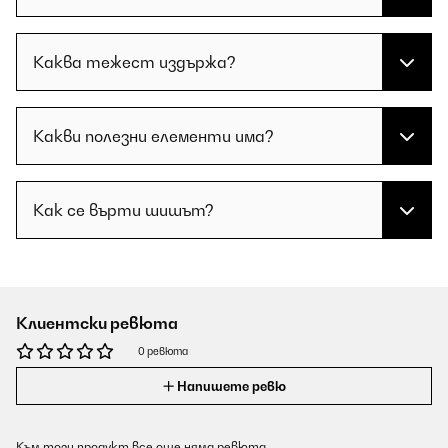
Каква тежест издържа?
Какви полезни елементи има?
Как се върти шишът?
Клиентски ревюта
0 ревюта
Напишете ревю
Към този продукт все още няма ревюта.