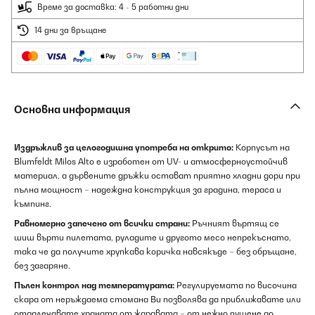
Време за доставка: 4 - 5 работни дни
14 дни за връщане
Основна информация
Издръжлив за целогодишна употреба на открито:
Корпусът на
Blumfeldt Milos Alto е изработен от UV- и атмосферноустойчив
материал, а дървените дръжки остават приятно хладни дори при
пълна мощност – надеждна конструкция за градина, тераса и
къмпинг.
Равномерно запечено от всички страни:
Ръчният въртящ се
шиш върти пилетата, руладите и другото месо непрекъснато,
така че да получите хрупкава коричка навсякъде – без обръщане,
без загаряне.
Пълен контрол над температурата:
Регулируемата по височина
скара от неръждаема стомана Ви позволява да приближавате или
отдалечавате храната от жаравата – от нежно пушене до