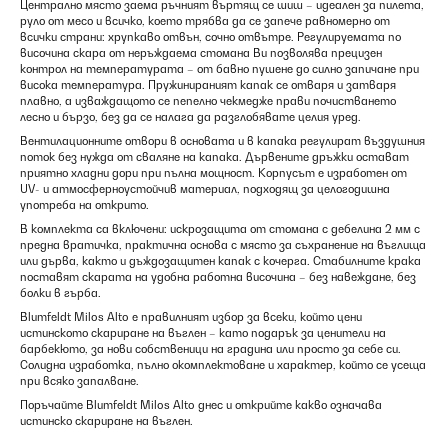
Централно място заема ръчният въртящ се шиш – идеален за пилета,
руло от месо и всичко, което трябва да се запече равномерно от
всички страни: хрупкаво отвън, сочно отвътре. Регулируемата по
височина скара от неръждаема стомана Ви позволява прецизен
контрол на температурата – от бавно пушене до силно запичане при
висока температура. Пружинираният капак се отваря и затваря
плавно, а изваждащото се пепелно чекмедже прави почистването
лесно и бързо, без да се налага да разглобявате целия уред.
Вентилационните отвори в основата и в капака регулират въздушния
поток без нужда от сваляне на капака. Дървените дръжки остават
приятно хладни дори при пълна мощност. Корпусът е изработен от
UV- и атмосферноустойчив материал, подходящ за целогодишна
употреба на открито.
В комплекта са включени: искрозащита от стомана с дебелина 2 мм с
предна вратичка, практична основа с място за съхранение на въглища
или дърва, както и дъждозащитен капак с кочерга. Стабилните крака
поставят скарата на удобна работна височина – без навеждане, без
болки в гърба.
Blumfeldt Milos Alto е правилният избор за всеки, който цени
истинското скариране на въглен – като подарък за ценители на
барбекюто, за нови собственици на градина или просто за себе си.
Солидна изработка, пълно окомплектоване и характер, който се усеща
при всяко запалване.
Поръчайте Blumfeldt Milos Alto днес и открийте какво означава
истинско скариране на въглен.