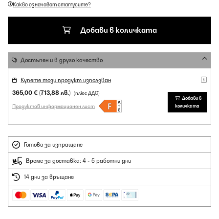
Какво означават статусите?
Добави в количката
Достъпен и в друго качество
Купете този продукт използван
365,00 €
(713,88 лв.)
(плюс ДДС)
Добави в
Продуктов информационен лист
количката
Готово за изпращане
Време за доставка: 4 - 5 работни дни
14 дни за връщане