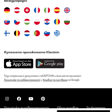
Международен
war unkompliziert und das Gerät läuft sehr leise, was in einer Bar
natürlich super ist. Die Spülergebnisse sind top – Gläser kommen
klar und ohne Flecken raus, auch wenn’s mal schnell gehen
muss.Ich schätze besonders die verschiedenen Programme, je
nach Verschmutzungsgrad. Selbst bei häufigem Einsatz läuft
alles zuverlässig.Für den Preis bekommt man hier richtig gute
Leistung auf kleinem Raum – perfekt für Bars, Büros oder kleine
Küchen.Klare Empfehlung! Spart Zeit, Platz und Nerven.
Amazon-Benutzer
Превод
Изтеглете приложението Klarstein
ПОТВЪРДЕН ПРЕГЛЕД
06/08/2026
This was a gift. Recipient is pleased with its function.
Тази страница е защитена с reCAPTCHA и към нея се прилагат
Политика за поверителност
и
Условия за ползване
на Google.
Amazon user
Превод
ПОТВЪРДЕН ПРЕГЛЕД
Политика за поверителност
Общи условия
За фирмата
06/08/2026