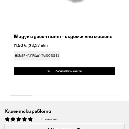
Модул с десен пант - съдомиялна машина
Д
11,90 €
(23,27 лв.)
71
НОМЕР НА ПРОДУКТА: 10048563
НО
Добави в количката
Клиентски ревюта
23 рейтинги