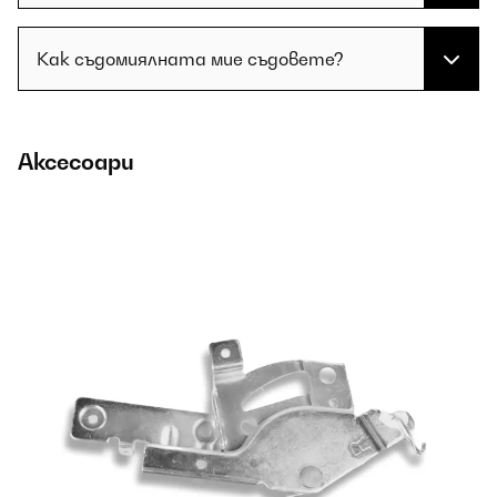
Как съдомиялната мие съдовете?
Аксесоари