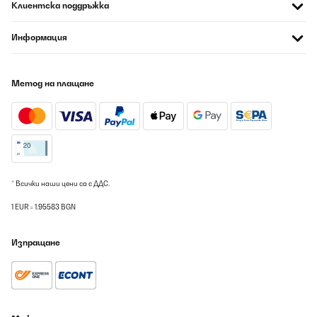
Клиентска поддръжка
differente delle posate e delle padelle. Molto capiente, ci stanno
anche i piatti grandi da portata
Информация
Utente Amazon
Превод
Метод на плащане
ПОТВЪРДЕН ПРЕГЛЕД
06/08/2026
Gut
Amazon user
* Всички наши цени са с ДДС.
Превод
1 EUR = 1.95583 BGN
ПОТВЪРДЕН ПРЕГЛЕД
Изпращане
06/08/2026
Ich nutze den Klarstein Mini-Geschirrspüler als Zusatzgerät in
meiner kleinen Bar und bin echt positiv überrascht.Er läuft fast
täglich und hilft mir enorm, Gläser, kleine Teller und Bar-
Utensilien schnell wieder sauber zu bekommen, ohne dass ich
gleich den großen Gastro-Spüler anwerfen muss.Der Anschluss