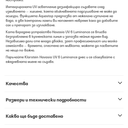
настройки.
Интегрираното UV осветление дезинфекцира съдовете след
измиването — хигиена, която обикновеното подсушаване не може да
осигури. Функцията Aquastop предпазва от нежелано изтичане на
вода, а две контролни лампи Ви напомнят навреме кога да добавите
сол и препарат за изплакване.
Като вградено устройство Havasia UV 6 Luminance се вписва
безпроблемно в кухненската линия и запазва нейния единен вид.
Независимо дали сте млада двойка, зает професионалист или малко
семейство — времето, спестено от мивката, можете да посветите
на нещо по-важно.
Поръчайте Klarstein Havasia UV 6 Luminance днес и се сбогувайте с
ежедневното миене на съдове.
Качества
Размери и технически подробности
Какво ще бъде доставено