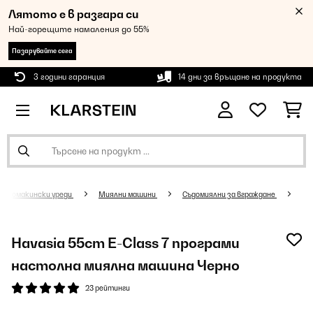
Лятото е в разгара си
Най-горещите намаления до 55%
Пазарувайте сега
3 години гаранция
14 дни за връщане на продукта
Домакински уреди
Миялни машини
Съдомиялни за вграждане
Havasia 55cm E-Class 7 програми
настолна миялна машина Черно
23 рейтинги