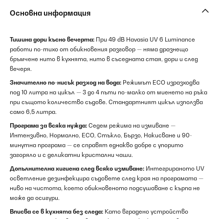
Основна информация
Тишина дори късно вечерта:
При 49 dB Havasia UV 6 Luminance
работи по-тихо от обикновения разговор — няма дразнещо
бръмчене нито в кухнята, нито в съседната стая, дори и след
вечеря.
Значително по-нисък разход на вода:
Режимът ECO изразходва
под 10 литра на цикъл — 3 до 4 пъти по-малко от миенето на ръка
при същото количество съдове. Стандартният цикъл използва
само 6,5 литра.
Програма за всяка нужда:
Седем режима на измиване —
Интензивно, Нормално, ECO, Стъкло, Бързо, Накисване и 90-
минутна програма — се справят еднакво добре с упорито
загоряло и с деликатни кристални чаши.
Допълнителна хигиена след всяко измиване:
Интегрираното UV
осветление дезинфекцира съдовете след края на програмата —
ниво на чистота, което обикновеното подсушаване с кърпа не
може да осигури.
Вписва се в кухнята без следа:
Като вградено устройство