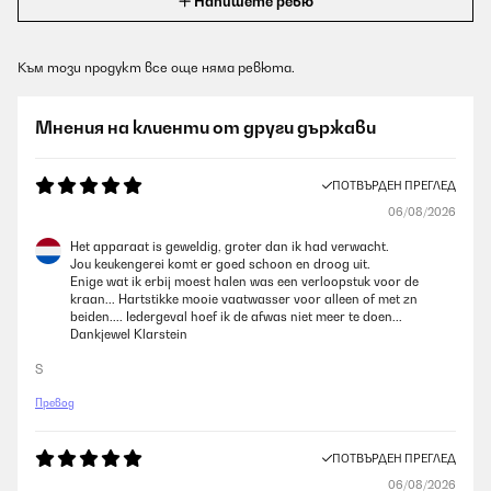
Напишете ревю
Към този продукт все още няма ревюта.
Мнения на клиенти от други държави
ПОТВЪРДЕН ПРЕГЛЕД
06/08/2026
Het apparaat is geweldig, groter dan ik had verwacht.
Jou keukengerei komt er goed schoon en droog uit.
Enige wat ik erbij moest halen was een verloopstuk voor de
kraan... Hartstikke mooie vaatwasser voor alleen of met zn
beiden.... Iedergeval hoef ik de afwas niet meer te doen...
Dankjewel Klarstein
S
Превод
ПОТВЪРДЕН ПРЕГЛЕД
06/08/2026