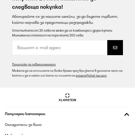
open it; so simple to get it done without it.I've been using it for
следваща покупка!
some time now, so happy with the product. It's the perfect fit for
a small apartment that doesn't have the space for a regular
Абонирайте се за нашите имейли, за да бъдете първият,
dishwasher. Best dimension for 2 people. The fact that you can fit
pans and pots in it as well was exactly what I was looking for.
който научава за предстоящи разпродажби.
And, the door does open when the program's finished; gets you
Отстъпката от 20 лева не може да се комбинира с други купони.
well-dried cutlery.FYI, it's built-in so the beige door on the picture
Минимална стойност на поръчката 200 лева.
is not included (thought it was when ordered, that was my
mistake) and is not as silent as indicated in the title but it's
absolutely fine as it is. I installed it under my sink by removing the
storage board and I got a small kitchen so the taken space isn't
an issue.One small thing, it can't be perfect; the door
automatically shuts so you have to hold it down when emptying
Политика за поверителност
the load - trust me you can live with that.If you are looking for a
small dishwasher, don't want the ones for 2 cutlery cause we all
Можете да се отпишете по всяко време чрез връзката в долната част на
know it gets filled up too quickly, go for it. Before buying it, I did a
който и да е имейл или като ни пишете на
privacy@chal-tec.com
.
benchmark of all small dishwashers with 4/6 cutlery which
doesn't get set on the countertop cause I don't have enough
space there; this one had the best reviews, options, dimension
and I learned the brand is known for trustworthy products. Let
me tell you, I am not disappointed, would buy it again!
Amazon user
Популярни категории
Превод
Охладители за вино
ПОТВЪРДЕН ПРЕГЛЕД