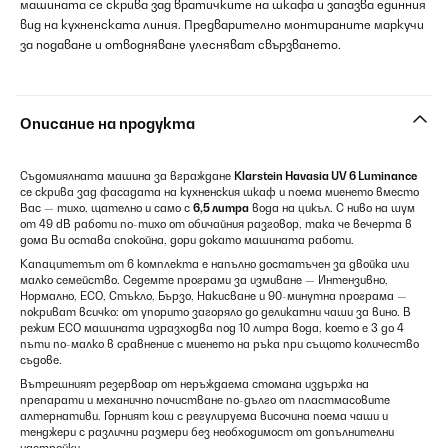
машината се скрива зад вратичките на шкафа и запазва единния
вид на кухненската линия. Предварително монтираните маркучи
за подаване и отводняване улесняват свързването.
Описание на продукта
Съдомиялната машина за вграждане
Klarstein Havasia UV 6 Luminance
се скрива зад фасадата на кухненския шкаф и поема миенето вместо
Вас — тихо, щателно и само с
6,5 литра
вода на цикъл. С ниво на шум
от 49 dB работи по-тихо от обичайния разговор, така че вечерта в
дома Ви остава спокойна, дори докато машината работи.
Капацитетът от 6 комплекта е напълно достатъчен за двойка или
малко семейство. Седемте програми за измиване — Интензивно,
Нормално, ECO, Стъкло, Бързо, Накисване и 90-минутна програма —
покриват всичко: от упорито загоряло до деликатни чаши за вино. В
режим ECO машината изразходва под 10 литра вода, което е 3 до 4
пъти по-малко в сравнение с миенето на ръка при същото количество
съдове.
Вътрешният резервоар от неръждаема стомана издържа на
препарати и механично почистване по-дълго от пластмасовите
алтернативи. Горният кош с регулируема височина поема чаши и
тенджери с различни размери без необходимост от допълнителни