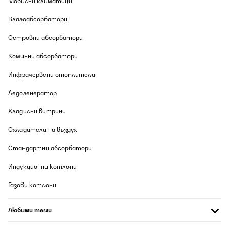
Мобилни климатици
06/08/2026
Влагоабсорбатори
Bin kein Spühlmaschinenspezialist, aber das Geschirr wird
sauber, das Teil sieht gut aus und funktioniert wie's soll. Sogar die
Островни абсорбатори
großen 27cm Teller passen gut rein, bisher war immer alles top
sauber und als laut empfinde ich sie auch nicht. Klasse!
Коминни абсорбатори
Amazon-Benutzer
Инфрачервени отоплители
Превод
Ледогенератор
ПОТВЪРДЕН ПРЕГЛЕД
Хладилни витрини
06/08/2026
Охладители на въздух
Macht was er sollUnkompliziert
Стандартни абсорбатори
Amazon-Benutzer
Индукционни котлони
Превод
Газови котлони
ПОТВЪРДЕН ПРЕГЛЕД
Любими теми
06/08/2026
Ottima lavastoviglie, devo solo abituarmi alla disposizione