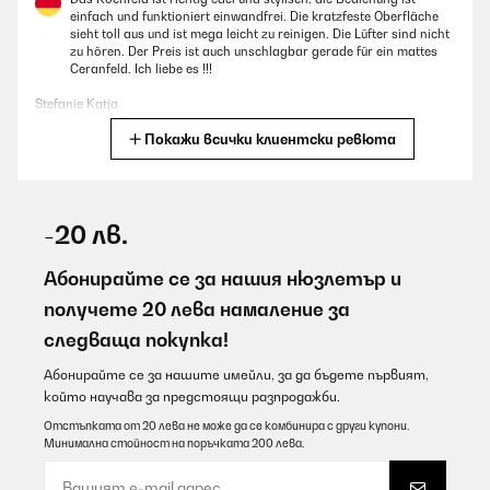
einfach und funktioniert einwandfrei. Die kratzfeste Oberfläche
sieht toll aus und ist mega leicht zu reinigen. Die Lüfter sind nicht
zu hören. Der Preis ist auch unschlagbar gerade für ein mattes
Ceranfeld. Ich liebe es !!!
Stefanie Katja
Покажи всички клиентски ревюта
Превод
ПОТВЪРДЕН ПРЕГЛЕД
06/08/2026
-20 лв.
C’est un très bon produit, ça fonctionne très bien livré avant la
date
Абонирайте се за нашия нюзлетър и
получете 20 лева намаление за
Utilisateur d'Amazon
следваща покупка!
Превод
Абонирайте се за нашите имейли, за да бъдете първият,
който научава за предстоящи разпродажби.
ПОТВЪРДЕН ПРЕГЛЕД
06/08/2026
Отстъпката от 20 лева не може да се комбинира с други купони.
Минимална стойност на поръчката 200 лева.
Gut und schnell einzubauen!Wie gut das Gerät ist wird sich noch
zeigen