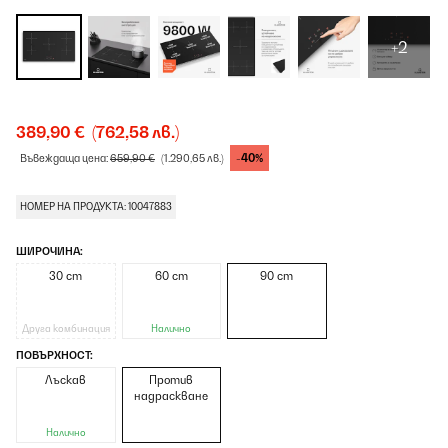
+2
389,90 €
(762,58 лв.)
-40%
Въвеждаща цена:
659,90 €
(1.290,65 лв.)
НОМЕР НА ПРОДУКТА: 10047883
ШИРОЧИНА:
30 cm
60 cm
90 cm
Друга комбинация
Налично
ПОВЪРХНОСТ:
Лъскав
Против
надраскване
Налично