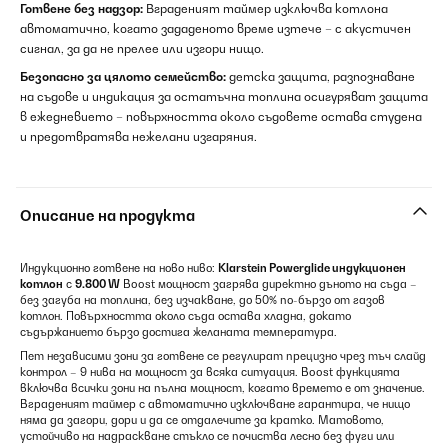
Готвене без надзор:
Вграденият таймер изключва котлона
автоматично, когато зададеното време изтече – с акустичен
сигнал, за да не прелее или изгори нищо.
Безопасно за цялото семейство:
детска защита, разпознаване
на съдове и индикация за остатъчна топлина осигуряват защита
в ежедневието – повърхността около съдовете остава студена
и предотвратява нежелани изгаряния.
Описание на продукта
Индукционно готвене на ново ниво:
Klarstein
Powerglide индукционен
котлон
с
9.800 W
Boost мощност загрява директно дъното на съда –
без загуба на топлина, без изчакване, до 50% по-бързо от газов
котлон. Повърхността около съда остава хладна, докато
съдържанието бързо достига желаната температура.
Пет независими зони за готвене се регулират прецизно чрез тъч слайд
контрол – 9 нива на мощност за всяка ситуация. Boost функцията
включва всички зони на пълна мощност, когато времето е от значение.
Вграденият таймер с автоматично изключване гарантира, че нищо
няма да загори, дори и да се отдалечите за кратко. Матовото,
устойчиво на надраскване стъкло се почиства лесно без фуги или