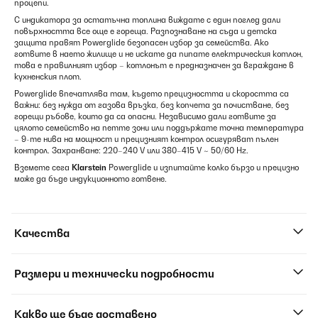
процепи.
С индикатора за остатъчна топлина виждате с един поглед дали
повърхността все още е гореща. Разпознаване на съда и детска
защита правят Powerglide безопасен избор за семейства. Ако
готвите в наето жилище и не искате да пипате електрическия котлон,
това е правилният избор – котлонът е предназначен за вграждане в
кухненския плот.
Powerglide впечатлява там, където прецизността и скоростта са
важни: без нужда от газова връзка, без копчета за почистване, без
горещи ръбове, които да са опасни. Независимо дали готвите за
цялото семейство на петте зони или поддържате точна температура
– 9-те нива на мощност и прецизният контрол осигуряват пълен
контрол. Захранване: 220–240 V или 380–415 V ~ 50/60 Hz.
Вземете сега
Klarstein
Powerglide и изпитайте колко бързо и прецизно
може да бъде индукционното готвене.
Качества
Размери и технически подробности
Какво ще бъде доставено