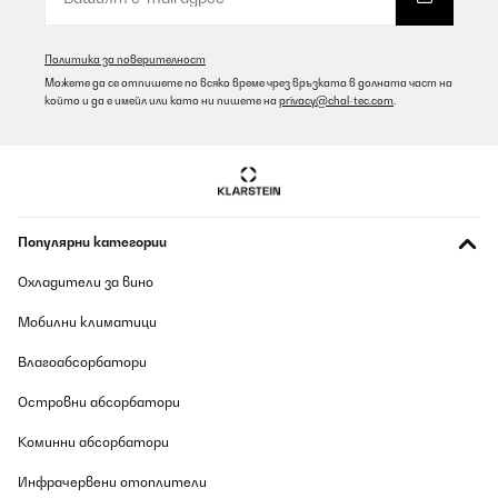
Amazon-Benutzer
Превод
Политика за поверителност
Можете да се отпишете по всяко време чрез връзката в долната част на
който и да е имейл или като ни пишете на
privacy@chal-tec.com
.
ПОТВЪРДЕН ПРЕГЛЕД
06/08/2026
Amazon typisch: schnelle Lieferung.Kochfeld ist sehr schön und
gut zu bedienen.Die Lüfter sind hörbar aber nicht störend.Die
Ausschnitt Maße sind nicht stimmig mit der
Bedienungsanleitung. Erst messen dann ausschneiden wird
Популярни категории
empfohlen.Leistung ist für diese Preisklasse sehr gut
Amazon-Benutzer
Охладители за вино
Превод
Мобилни климатици
Влагоабсорбатори
ПОТВЪРДЕН ПРЕГЛЕД
06/08/2026
Островни абсорбатори
Perfecta
Коминни абсорбатори
Usuario/a de amazon
Инфрачервени отоплители