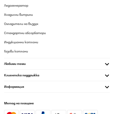
Превод
Ледогенератор
Хладилни витрини
ПОТВЪРДЕН ПРЕГЛЕД
06/08/2026
Охладители на въздух
Good
Стандартни абсорбатори
Amazon user
Индукционни котлони
Превод
Газови котлони
ПОТВЪРДЕН ПРЕГЛЕД
Любими теми
06/08/2026
Клиентска поддръжка
Funktioniert einwandfrei und die Zahlen sind sehr gut zu
lesen.Kochen macht noch mehr Spaß.
Информация
Amazon-Benutzer
Превод
Метод на плащане
ПОТВЪРДЕН ПРЕГЛЕД