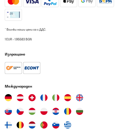
06/08/2026
Die Leistung ist mehr als ausreichend, Töpfe werde sehr schnell
erhitzt selbst ohne die 2 stufige Boostfunktiom zu nutzen.Die
Lüfter für die IGBT Kühlung sind hörbar aber auf einem
angenehmen Niveau.Stufe 1-3 sind kurze Intervall Schaltungen
* Всички наши цени са с ДДС.
mit wenig Leistung, 4-9 +Booster funktioniert wird die Leistung
kontinuierlich geregelt.Die Induktionsspule selbst ist nicht zu
1 EUR = 1.95583 BGN
hören, aber die Töpfe erzeugen Geräusche, je nach Größe und
Qualität.Sehr praktisch sind die 5 Programme: Schmelzen,
Warmhalten, Köcheln, Frittieren, und Auto kochen/15 Minuten
Изпращане
Programm.Preis/Leistung ist sehr gut.
Amazon-Benutzer
Превод
Международен