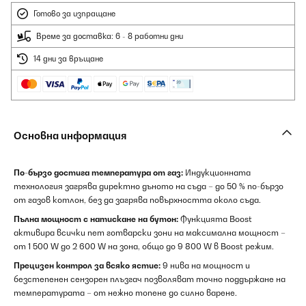
Готово за изпращане
Време за доставка: 6 - 8 работни дни
14 дни за връщане
Основна информация
По-бързо достига температура от газ:
Индукционната
технология загрява директно дъното на съда – до 50 % по-бързо
от газов котлон, без да загрява повърхността около съда.
Пълна мощност с натискане на бутон:
Функцията Boost
активира всички пет готварски зони на максимална мощност –
от 1 500 W до 2 600 W на зона, общо до 9 800 W в Boost режим.
Прецизен контрол за всяко ястие:
9 нива на мощност и
безстепенен сензорен плъзгач позволяват точно поддържане на
температурата – от нежно топене до силно варене.