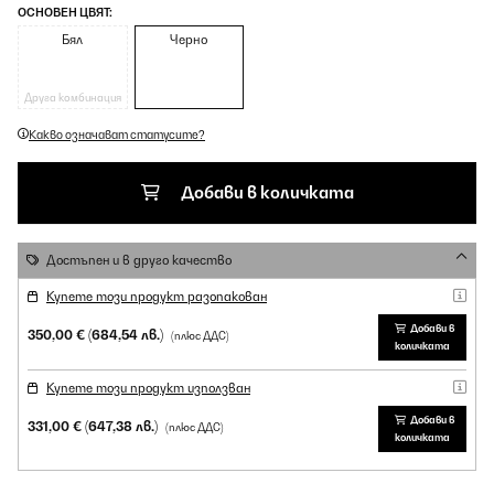
ОСНОВЕН ЦВЯТ:
Бял
Черно
Друга комбинация
Какво означават статусите?
Добави в количката
Достъпен и в друго качество
Купете този продукт разопакован
Добави в
350,00 €
(684,54 лв.)
(плюс ДДС)
количката
Купете този продукт използван
Добави в
331,00 €
(647,38 лв.)
(плюс ДДС)
количката