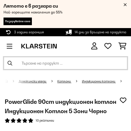
Лятото е в разгара си
Най-горещите намаления до 55%
Пазарувайте сега
3 години гаранция
14 дни за връщане на продукта
Домакински уреди
Котлони
Индукционни котлони
PowerGlide 90cm индукционен котлон
Индукционен Котлон 5 Зони Черно
10 рейтинги