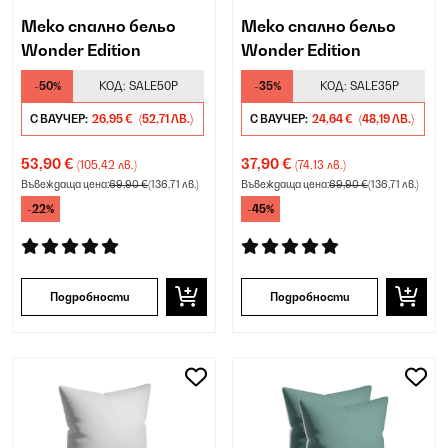
Меко спално бельо
Меко спално бельо
Wonder Edition
Wonder Edition
-50%
КОД:
SALE50P
-35%
КОД:
SALE35P
С ВАУЧЕР:
26,95 €
(52,71 ЛВ.)
С ВАУЧЕР:
24,64 €
(48,19 ЛВ.)
53,90 €
37,90 €
(105,42 лв.)
(74,13 лв.)
Въвеждаща цена:
69,90 €
(136,71 лв.)
Въвеждаща цена:
69,90 €
(136,71 лв.)
-22%
-45%
Подробности
Подробности