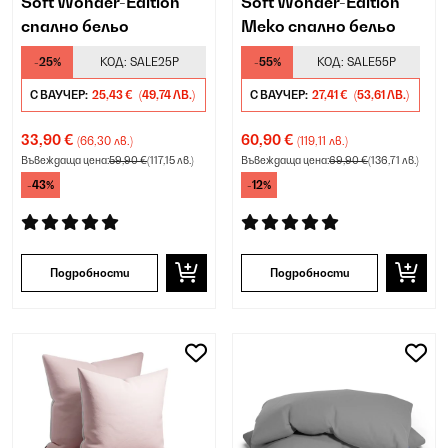
Soft Wonder-Edition
Soft Wonder-Edition
спално бельо
Меко спално бельо
-25%
КОД:
SALE25P
-55%
КОД:
SALE55P
С ВАУЧЕР:
25,43 €
(49,74 ЛВ.)
С ВАУЧЕР:
27,41 €
(53,61 ЛВ.)
33,90 €
60,90 €
(66,30 лв.)
(119,11 лв.)
Въвеждаща цена:
59,90 €
(117,15 лв.)
Въвеждаща цена:
69,90 €
(136,71 лв.)
-43%
-12%
Подробности
Подробности