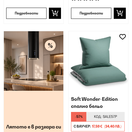
Подробности
Подробности
Soft Wonder-Edition
спално бельо
-57%
КОД:
SALE57P
Лятото е в разгара си
С ВАУЧЕР:
17,59 €
(34,40 ЛВ.)