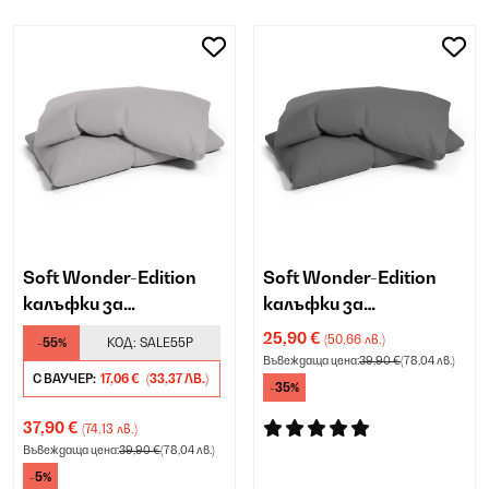
Soft Wonder-Edition
Soft Wonder-Edition
калъфки за
калъфки за
възглавници
възглавници
25,90 €
(50,66 лв.)
-55%
КОД:
SALE55P
Въвеждаща цена:
39,90 €
(78,04 лв.)
С ВАУЧЕР:
17,06 €
(33,37 ЛВ.)
-35%
37,90 €
(74,13 лв.)
Въвеждаща цена:
39,90 €
(78,04 лв.)
-5%