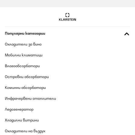
Популярни категории
Охладители за вино
Мобилни климатици
Влагоабсорбатори
Островни абсорбатори
Коминни абсорбатори
Инфрачервени отоплители
Ледогенератор
Хладилни витрини
Охладители на въздух