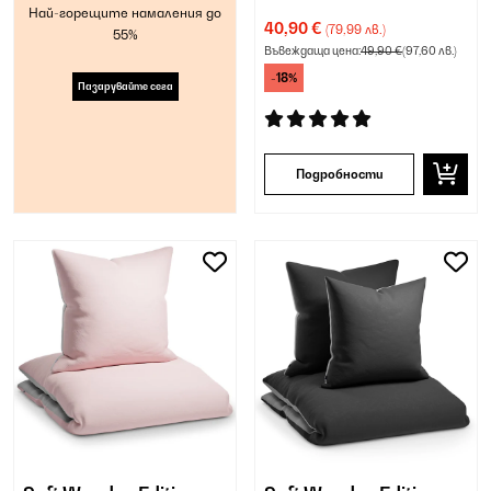
Най-горещите намаления до
40,90 €
(79,99 лв.)
55%
Въвеждаща цена:
49,90 €
(97,60 лв.)
-18%
Пазарувайте сега
Подробности