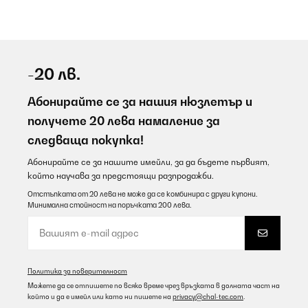
-20 лв.
Абонирайте се за нашия нюзлетър и
получете 20 лева намаление за
следваща покупка!
Абонирайте се за нашите имейли, за да бъдете първият,
който научава за предстоящи разпродажби.
Отстъпката от 20 лева не може да се комбинира с други купони.
Минимална стойност на поръчката 200 лева.
Политика за поверителност
Можете да се отпишете по всяко време чрез връзката в долната част на
който и да е имейл или като ни пишете на
privacy@chal-tec.com
.