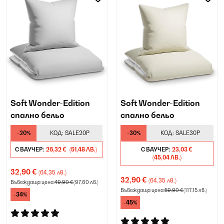
Soft Wonder-Edition
Soft Wonder-Edition
спално бельо
спално бельо
-20%
КОД:
SALE20P
-30%
КОД:
SALE30P
С ВАУЧЕР:
26,32 €
(51,48 ЛВ.)
С ВАУЧЕР:
23,03 €
(45,04 ЛВ.)
32,90 €
(64,35 лв.)
32,90 €
(64,35 лв.)
Въвеждаща цена:
49,90 €
(97,60 лв.)
Въвеждаща цена:
59,90 €
(117,15 лв.)
-34%
-45%