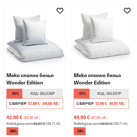
Меко спално бельо
Меко спално бельо
Wonder Edition
Wonder Edition
-35%
КОД:
SALE35P
-57%
КОД:
SALE57P
С ВАУЧЕР:
27,89 €
(54,55 ЛВ.)
С ВАУЧЕР:
21,46 €
(41,97 ЛВ.)
42,90 €
49,90 €
(83,91 лв.)
(97,60 лв.)
Въвеждаща цена:
69,90 €
(136,71 лв.)
Въвеждаща цена:
69,90 €
(136,71 лв.)
-38%
-28%