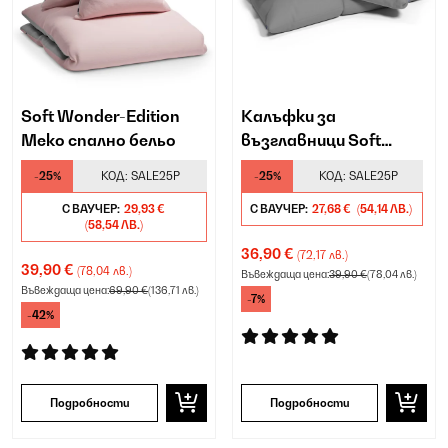
Soft Wonder-Edition
Калъфки за
Меко спално бельо
възглавници Soft
Wonder Edition
-25%
КОД:
SALE25P
-25%
КОД:
SALE25P
С ВАУЧЕР:
29,93 €
С ВАУЧЕР:
27,68 €
(54,14 ЛВ.)
(58,54 ЛВ.)
36,90 €
(72,17 лв.)
39,90 €
(78,04 лв.)
Въвеждаща цена:
39,90 €
(78,04 лв.)
Въвеждаща цена:
69,90 €
(136,71 лв.)
-7%
-42%
Подробности
Подробности