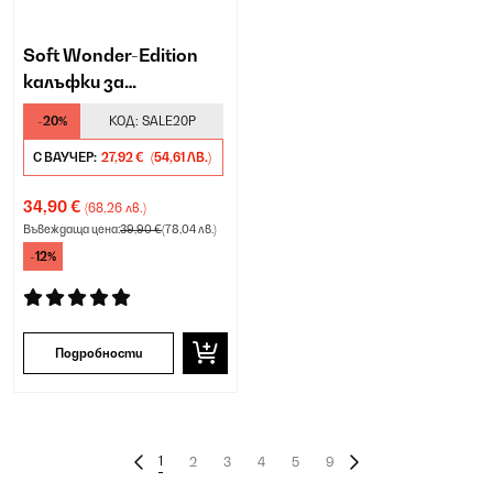
Soft Wonder-Edition
калъфки за
възглавници
-20%
КОД:
SALE20P
С ВАУЧЕР:
27,92 €
(54,61 ЛВ.)
34,90 €
(68,26 лв.)
Въвеждаща цена:
39,90 €
(78,04 лв.)
-12%
Подробности
1
2
3
4
5
9