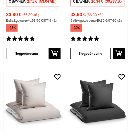
С ВАУЧЕР:
27,12 €
(53,04 ЛВ.)
С ВАУЧЕР:
20,34 €
(39,78 ЛВ.)
33,90 €
33,90 €
(66,30 лв.)
(66,30 лв.)
Въвеждаща цена:
59,90 €
(117,15 лв.)
Въвеждаща цена:
49,90 €
(97,60 лв.)
-43%
-32%
Подробности
Подробности