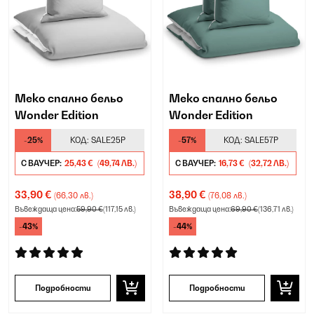
Меко спално бельо
Меко спално бельо
Wonder Edition
Wonder Edition
-25%
КОД:
SALE25P
-57%
КОД:
SALE57P
С ВАУЧЕР:
25,43 €
(49,74 ЛВ.)
С ВАУЧЕР:
16,73 €
(32,72 ЛВ.)
33,90 €
38,90 €
(66,30 лв.)
(76,08 лв.)
Въвеждаща цена:
59,90 €
(117,15 лв.)
Въвеждаща цена:
69,90 €
(136,71 лв.)
-43%
-44%
Подробности
Подробности