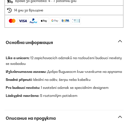
Време за доставка: 4 - 7 работни дни
14 дни за връщане
Основна информация
Like a unicorn:
12 zapichovacích odznaků na rozloučení budoucí nevěsty
se svobodou
Изключително големи:
Добра видимост към членките на групата
Snadné připnutí:
Ideální na oděv, šerpu nebo kabelku
Pro budoucí nevěstu:
1 svatební odznak se speciálním designem
Láskyplně navrženo:
S roztomilým potiskem
Описание на продукта