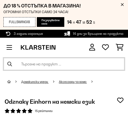
ДО 18 % ОТСТЪПКА В МАГАЗИНА!
ОГРОМНИ ОТСТЪПКИ САМО 24 ЧАСА!
Пазарувайте
14
47
52
FULLSWING18
H
M
S
сега
3 години гаранция
14 дни за връщане на продукта
Домакински уреди
Аксесоари за дома
Odznaky Einhorn на немски език
15 рейтинги