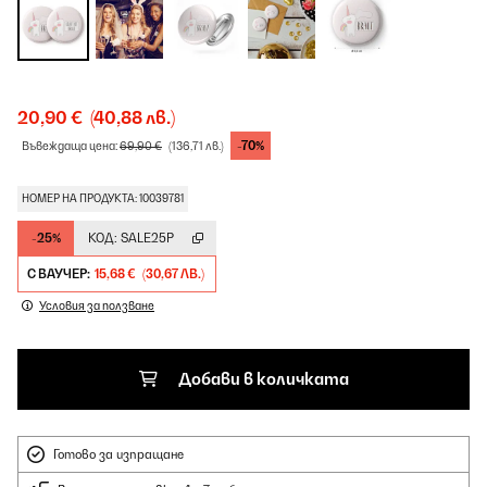
20,90 €
(40,88 лв.)
-70%
Въвеждаща цена:
69,90 €
(136,71 лв.)
НОМЕР НА ПРОДУКТА: 10039781
-25%
КОД:
SALE25P
С ВАУЧЕР:
15,68 €
(30,67 ЛВ.)
Условия за ползване
Добави в количката
Готово за изпращане