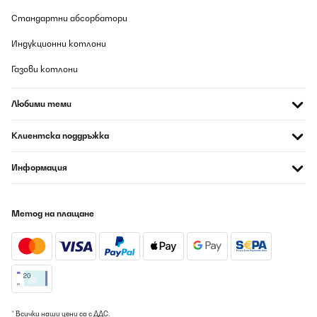
hochwertig aus, und haben ein tolles Design. Die Braut wird sich
freuen :)
Стандартни абсорбатори
Amazon-Benutzer
Индукционни котлони
Превод
Газови котлони
ПОТВЪРДЕН ПРЕГЛЕД
Любими теми
09/08/2026
Die Einhörner Button sind einfach nur geil. Sie sind zwar klein
Клиентска поддръжка
aber fein und fallen auf einem dunklen T-Shirt sehr gut auf.
Amazon-Benutzer
Информация
Превод
Метод на плащане
ПОТВЪРДЕН ПРЕГЛЕД
09/08/2026
Die Buttons sehen sehr schön und hochwertig aus (alle kamen im
intakten Zustand an).Preislich absolut unschlagbar. Und der
Kundenservice ist schnell sowie sehr zuvorkommend. Weiter so!
Amazon-Benutzer
* Всички наши цени са с ДДС.