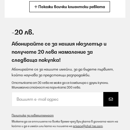
Покажи всички клиентски ревюта
Превод
ПОТВЪРДЕН ПРЕГЛЕД
09/08/2026
-20 лв.
Super ProdukteSehr viele für den Preis voll oki
Абонирайте се за нашия нюзлетър и
Amazon-Benutzer
получете 20 лева намаление за
следваща покупка!
Превод
Абонирайте се за нашите имейли, за да бъдете първият,
ПОТВЪРДЕН ПРЕГЛЕД
който научава за предстоящи разпродажби.
09/08/2026
Отстъпката от 20 лева не може да се комбинира с други купони.
Минимална стойност на поръчката 200 лева.
Die Anstecker sehen gut aus, sind größer als erwartet und stabil.
Zufrieden.
Amazon-Benutzer
Превод
Политика за поверителност
Можете да се отпишете по всяко време чрез връзката в долната част на
който и да е имейл или като ни пишете на
privacy@chal-tec.com
.
ПОТВЪРДЕН ПРЕГЛЕД