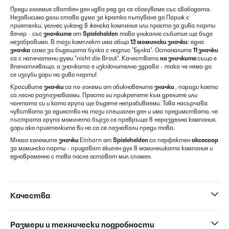
Преди големия сватбен ден идва ред да се сбогуваме със свободата.
Независимо дали става дума за кратко пътуване до Париж с
приятелки, уелнес уикенд в женска компания или просто за дива парти
вечер - със
значките
от
Spielehelden
това уникално събитие ще бъде
незабравимо. В този комплект има общо
12 момински значки
: една
значка
само за бъдещата булка с надпис "Булка". Останалите
11 значки
са с напечатани думи "nicht die Braut". Качеството
на значките
също е
впечатляващо, а значката е изключително здрава - така че няма да
се изгуби дори на диво парти!
Красивите
значки
са по-големи от обикновените
значки
, поради което
са лесно разпознаваеми. Просто ги прикрепете към дрехите или
чантата си и като група ще бъдете непробиваеми. Това насърчава
чувството за единство на този специален ден и има предимството, че
пъстрата група момичета бързо се превръща в неразделна компания,
дори ако приятелките ви не са се познавали преди това.
Много големите
значки
Einhorn от
Spielehelden
са перфектен
аксесоар
за моминско парти - придават екипен дух в момичешката компания и
едновременно с това после остават мил спомен.
Качества
Размери и технически подробности