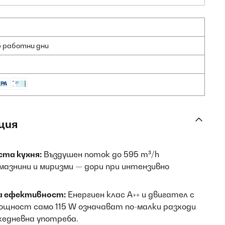
5 работни дни
ция
ста кухня:
Въздушен поток до 595 m³/h
мазнини и миризми — дори при интензивно
ка ефективност:
Енергиен клас A++ и двигател с
мощност само 115 W означават по-малки разходи
жедневна употреба.