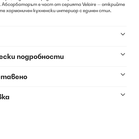
. Абсорбаторът е част от серията Velaire — открийте
те хармоничен кухненски интериор с единен стил.
ески подробности
ставено
вка