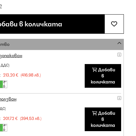
?
бави в количката
ство
зопакован
 ДДС)
Добави
:
213,20 €
(416,98 лв.)
в
количката
ползван
ДС)
Добави
:
201,72 €
(394,53 лв.)
в
количката