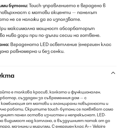
ими бутони:
Touch-управлението е вградено в
повърхност с матови акценти — панелът
то не се наложи да го използвате.
ри максимална мощност абсорбаторът
о ниво дори при по-дълги сесии на готвене.
она:
Вграденото LED осветление (енергиен клас
она равномерно и без сенки.
укта
ойто е толкова красив, колкото и функционален.
абсорбатор, създаден за съвременния дом — с
 комбинация от матови и гланцирани повърхности и
но работи. Скритите touch-бутони се появяват само
редният панел остава изчистен и непрекъснат. LED-
на видимост над котлона, а въздушният поток от до
ра, мазнини и миризми. С енергиен клас A++ Velaire