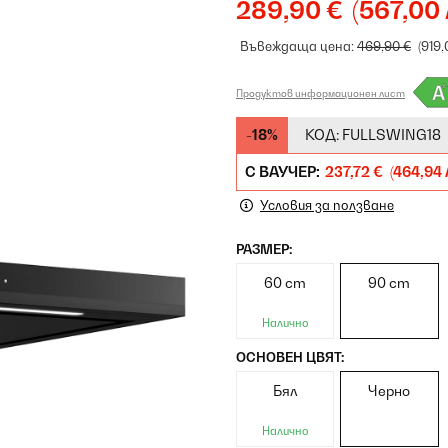
289,90 €
(567,00 
Въвеждаща цена:
469,90 €
(919,
Продуктов информационен лист
-18%
КОД:
FULLSWING18
С ВАУЧЕР:
237,72 €
(464,94 
Условия за ползване
РАЗМЕР:
60 cm
90 cm
Налично
ОСНОВЕН ЦВЯТ:
Бял
Черно
Налично