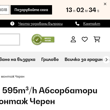
13
02
33
NG18
Пазарувайте сега
H
M
S
Често задавани въпроси
Контакт
ане на въздуха
Грилове
Всичко за градинат
н монтаж Черен
m 595m³/h Абсорбатори
монтаж Черен