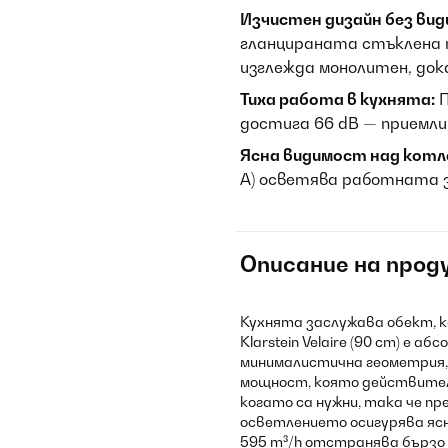
Изчистен дизайн без вид
гланцираната стъклена 
изглежда монолитен, дока
Тиха работа в кухнята:
П
достига 66 dB — приемлив
Ясна видимост над котл
A) осветява работната з
Описание на прод
Кухнята заслужава обект, к
Klarstein Velaire (90 cm) е 
минималистична геометрия,
мощност, която действител
когато са нужни, така че п
осветлението осигурява яс
595 m³/h отстранява бързо па