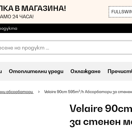
ЪПКА В МАГАЗИНА!
FULLSWI
АМО 24 ЧАСА!
продукта
и
Oтоплителни уреди
Охлаждане
Пречиств
ни абсорбатори
Velaire 90cm 595m³/h Абсорбатори за стене
Velaire 90c
за стенен 