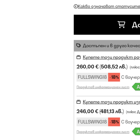
Какво означават статусите
До
Достъпен и в друго каче
Купете този продукт ра
260,00 €
(508,52 лв.)
(плюс
FULLSWING18
-18%
С ваучер
Продуктов информационен лист
Купете този продукт из
246,00 €
(481,13 лв.)
(плюс Д
FULLSWING18
-18%
С ваучер
Продуктов информационен лист