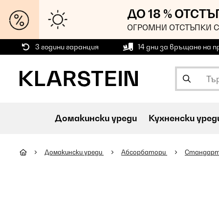
ДО 18 % ОТСТ
ОГРОМНИ ОТСТЪПКИ С
3 години гаранция
14 дни за връщане на 
Домакински уреди
Кухненски уред
Домакински уреди
Абсорбатори
Стандарт