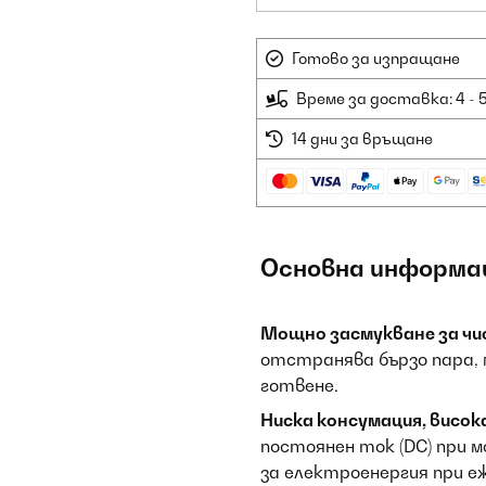
Готово за изпращане
Време за доставка: 4 - 
14 дни за връщане
Основна информа
Мощно засмукване за чи
отстранява бързо пара, 
готвене.
Ниска консумация, висо
постоянен ток (DC) при 
за електроенергия при е