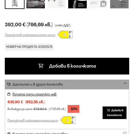
392,00 €
(766,69 лв.)
(плюс ДДС)
Продуктов информационен лист
НОМЕР НА ПРОДУКТА: 52032579
Добави в количката
Достъпен и в друго качество
Купете този продукт нов
435,90 €
(852,55 лв.)
-50%
879,90 €
Въвеждаща цена:
(1.720,93 лв.)
Добави в
количката
Продуктов информационен лист