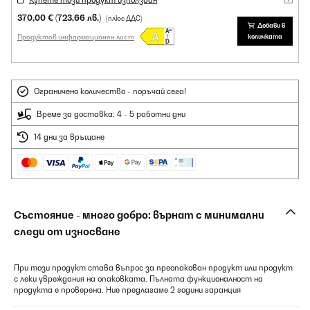
Купете този продукт използван
370,00 €
(723,66 лв.)
(плюс ДДС)
Добави в
Продуктов информационен лист
количката
Ограничено количество - поръчай сега!
Време за доставка: 4 - 5 работни дни
14 дни за връщане
Състояние - много добро: върнат с минимални
следи от износване
При този продукт става въпрос за преопакован продукт или продукт
с леки увреждания на опаковката. Пълната функционалност на
продукта е проверена. Ние предлагаме 2 години гаранция