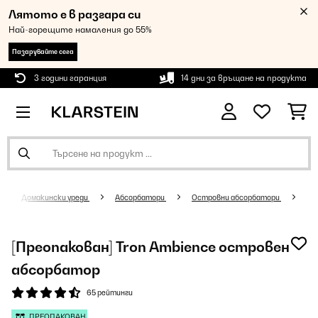
Лятото е в разгара си
Най-горещите намаления до 55%
Пазарувайте сега
3 години гаранция
14 дни за връщане на продукта
Домакински уреди
Абсорбатори
Островни абсорбатори
[Преопакован] Tron Ambience островен
абсорбатор
65 рейтинги
ПРЕОПАКОВАН