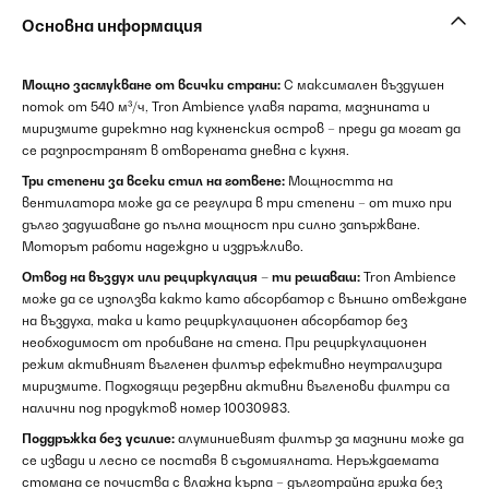
Основна информация
Мощно засмукване от всички страни:
С максимален въздушен
поток от 540 м³/ч, Tron Ambience улавя парата, мазнината и
миризмите директно над кухненския остров – преди да могат да
се разпространят в отворената дневна с кухня.
Три степени за всеки стил на готвене:
Мощността на
вентилатора може да се регулира в три степени – от тихо при
дълго задушаване до пълна мощност при силно запържване.
Моторът работи надеждно и издръжливо.
Отвод на въздух или рециркулация – ти решаваш:
Tron Ambience
може да се използва както като абсорбатор с външно отвеждане
на въздуха, така и като рециркулационен абсорбатор без
необходимост от пробиване на стена. При рециркулационен
режим активният въгленен филтър ефективно неутрализира
миризмите. Подходящи резервни активни въгленови филтри са
налични под продуктов номер 10030983.
Поддръжка без усилие:
алуминиевият филтър за мазнини може да
се извади и лесно се поставя в съдомиялната. Неръждаемата
стомана се почиства с влажна кърпа – дълготрайна грижа без