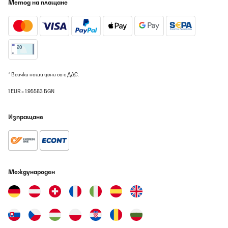
Метод на плащане
07/08/2026
Eigentlich wollten wir nie eine solche "Tonne" als Abzugshaube.
Aber wir haben unsere Meinung geändert. Das Design ist schön.
Wir hatten vorher eine andere Inselabzugshaube, die immer
wieder gesäubert werden musste und die Filter hatte, die
geschnitten werden mussten. Hier sind die Knöpfe eindeutig und
einfach zu erreichen (jede Berührung der flächigen
Edelstahlfläche bei anderen Hauben muss gereinigt werden). Der
* Всички наши цени са с ДДС.
Motor ist etwas laut, aber effektiv.Auf den Bildern des Verkäufers
ist das Kabel von der Deckenbefestigung zur Haube nie zu sehen.
1 EUR = 1.95583 BGN
Ich hab dort ein altertümliches schwarzes Gewebekabel
verwendet. Sieht viel besser aus.Aber: Wie auch andere
Rezensenten geschrieben haben:Die Beschreibung und
Изпращане
Anbauanteilung sind mehr als dürftig. Achtung: Ich habe einmal
an den Stahlseilen gezogen - danach geht das nicht mehr zurück.
Habe "Gott sei Dank" nicht zu weit gezogen. Die Anleitung bedarf
definitiv einer Vervollständigung durch den Hersteller,
Handwerker kommen allerdings damit klar. Die Ausrichtung ist
einfach und sinnvoll. Die mitgelieferten Dübel sind ok, allerdings
empfehle ich etwas bessere 10 mm.Alles in allem: Tolles Produkt,
Международен
gut zu installieren, Anleitung verbesserungswürdig.
Amazon-Benutzer
Превод