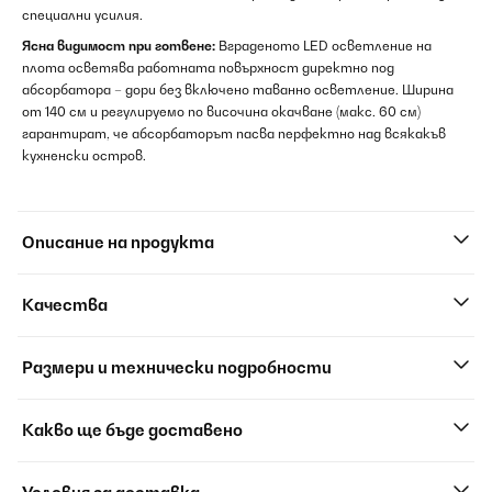
специални усилия.
Ясна видимост при готвене:
Вграденото LED осветление на
плота осветява работната повърхност директно под
абсорбатора – дори без включено таванно осветление. Ширина
от 140 см и регулируемо по височина окачване (макс. 60 см)
гарантират, че абсорбаторът пасва перфектно над всякакъв
кухненски остров.
Описание на продукта
Качества
Размери и технически подробности
Какво ще бъде доставено