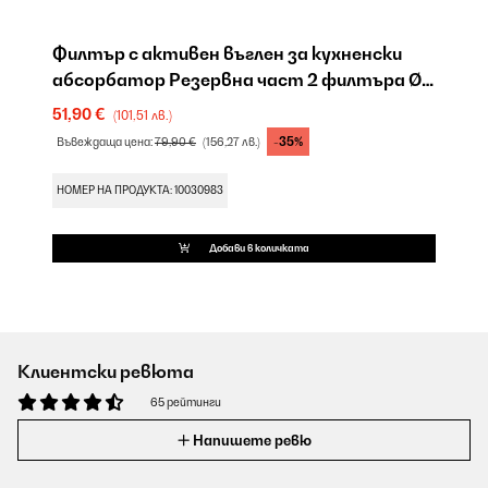
Филтър с активен въглен за кухненски
абсорбатор Резервна част 2 филтъра Ø
17,5 см
51,90 €
(101,51 лв.)
-35%
Въвеждаща цена:
79,90 €
(156,27 лв.)
НОМЕР НА ПРОДУКТА: 10030983
Добави в количката
Клиентски ревюта
65 рейтинги
Напишете ревю