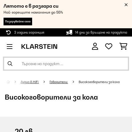
Лятото е в разгара си
Най-горещите намаления до 55%
Пазарувайте сега
3 години гаранция
14 дни за връщане на продукта
Аудио & HiFi
Говорители
Високоговорители за кола
Високоговорители за кола
-20 лв.