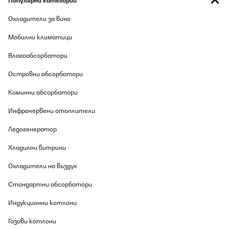
Популярни категории
Охладители за вино
Мобилни климатици
Влагоабсорбатори
Островни абсорбатори
Коминни абсорбатори
Инфрачервени отоплители
Ледогенератор
Хладилни витрини
Охладители на въздух
Стандартни абсорбатори
Индукционни котлони
Газови котлони