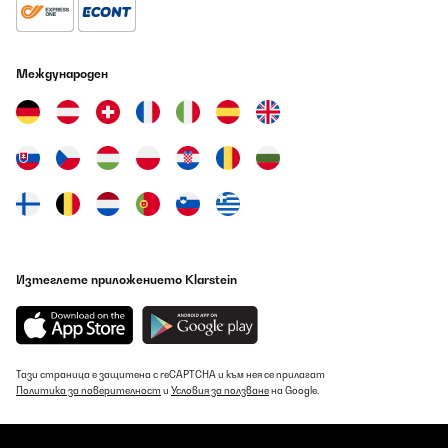
Международен
Изтеглете приложението Klarstein
Тази страница е защитена с reCAPTCHA и към нея се прилагат
Политика за поверителност
и
Условия за ползване
на Google.