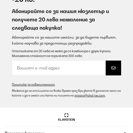
Абонирайте се за нашия нюзлетър и
получете 20 лева намаление за
следваща покупка!
Абонирайте се за нашите имейли, за да бъдете първият,
който научава за предстоящи разпродажби.
Отстъпката от 20 лева не може да се комбинира с други купони.
Минимална стойност на поръчката 200 лева.
Политика за поверителност
Можете да се отпишете по всяко време чрез връзката в долната част на
който и да е имейл или като ни пишете на
privacy@chal-tec.com
.