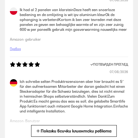
07/08/2026
Ik had al 2 panelen van klarsteinDeze heeft een snoerloze
bediening en de omlijsting is wit ipv aluminium kleurOk de
ophanging is verbeterdKortom ik ben zeer tevreden met deze
panelen ze geven een behaaglijke warmte af en zijn zeer zuinig
600 w per paneelIk gebruik mijn gasverwarming nauwelijks meer
Amazon-gebruiker
Превод
ПОТВЪРДЕН ПРЕГЛЕД
07/08/2026
Ich schreibe selten Produktrezensionen aber hier braucht es 5*
für den aufmerksamen Mitarbeiter der daran gedacht hat einen
Steckeradapter für die Schweiz beizulegen, dies ist nicht einmal
in heimischen Shops selbstverständlich. Vielen Dank!Zum
Produkt:Es macht genau das was es soll, die gelabelte Smartlife
App funktioniert auch mitsamt Google Home Integration.Einfache
und intelligente Installation.
Amazon-Benutzer
Покажи всички клиентски ревюта
Превод