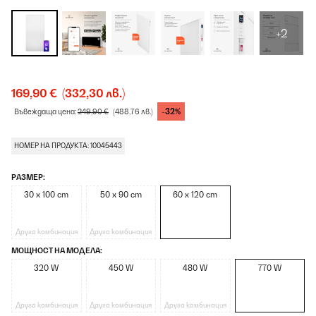
+2
169,90 €
(332,30 лв.)
-32%
Въвеждаща цена:
249,90 €
(488,76 лв.)
НОМЕР НА ПРОДУКТА: 10045443
РАЗМЕР:
30 x 100 cm
50 x 90 cm
60 x 120 cm
Друга комбинация
Друга комбинация
МОЩНОСТ НА МОДЕЛА:
320 W
450 W
480 W
770 W
Друга комбинация
Друга комбинация
Друга комбинация