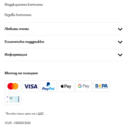
Индукционни котлони
Wir haben uns dieses Holzpaneele unvoreingenommen gekauft,
um zwei etwas kühlere Fensterelemente etwas zu entschärfen.
Inzwischen ist es so, dass das Paneel an der Wand installiert ist
Газови котлони
und am Tag bei uns circa 2-3 Stunden im Betrieb ist. Die Wärme
ist sehr angenehm, wenn auch die Oberflächentemperatur fast
heiß werden kann, wir haben es hinter unserer Sitzecke montiert,
Любими теми
um die Strahlung Kälte von den dabei Angehörigen Fenstern zu
reduzieren. Dies funktioniert einwandfrei. Durch die von der
Wand abstehende Montage (circa 4 cm Luft zwischen Paneele
Клиентска поддръжка
und Wand) und die Tatsache, dass auch die Rückseite etwas
wärmer abbekommt wird zum einen das Mauerwerk gewärmt,
Информация
Und warme Luft zirkuliert hinter dem Paneel wie in einem
Heizkörper, wodurch unsere anderen Heizkörper regelmäßig die
Temperatur reduzieren.Vom Gefühl ist es, wie wenn die Sonne
durch das Fenster scheint.Wir sind wirklich positiv überrascht,
Метод на плащане
und wir waren zunächst auch sehr skeptisch. Die Bauform ist
ideal und wenig auffällig jedoch darf man sich nicht erhoffen, mit
solch einer Konstruktion anderer Heizkörper komplett ersetzen
zu können . Bei uns als Zusatzheizung aber ein sehr sehr
angenehmes Wohngefühl.Was verstärken positiv hinzukommt ist
die geringe Leistungsaufnahme und an Tagen, an denen es
draußen kalt ist aber die Sonne scheint, können wir mit unserem
Balkon Kraftwerk kostenlos Wärme erzeugen.Zu der
Fernbedienung und den Temperatursensor . Ob dieser haargenau
* Всички наши цени са с ДДС.
die exakte Temperatur anzeigt, kann ich nicht wirklich sagen
dazu fehlen mir die Messinstrumente. Jedoch wenn ich den
1 EUR = 1.95583 BGN
Temperatursensor auf 21 °C stelle und diesen circa 2 m vom