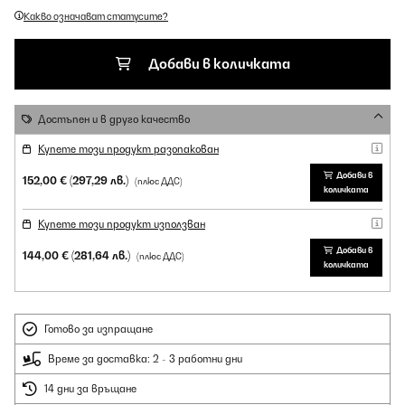
Какво означават статусите?
Добави в количката
Достъпен и в друго качество
Купете този продукт разопакован
Добави в
152,00 €
(297,29 лв.)
(плюс ДДС)
количката
Купете този продукт използван
Добави в
144,00 €
(281,64 лв.)
(плюс ДДС)
количката
Готово за изпращане
Време за доставка: 2 - 3 работни дни
14 дни за връщане