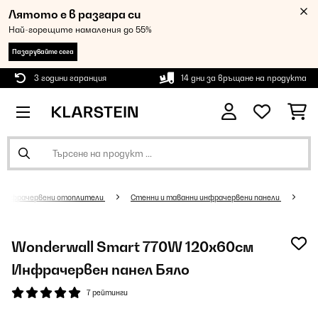
Лятото е в разгара си
Най-горещите намаления до 55%
Пазарувайте сега
3 години гаранция
14 дни за връщане на продукта
Инфрачервени отоплители
Стенни и таванни инфрачервени панели
Wonderwall Smart 770W 120х60см
Инфрачервен панел Бяло
7 рейтинги