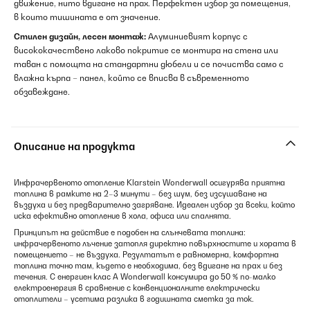
движение, нито вдигане на прах. Перфектен избор за помещения,
в които тишината е от значение.
Стилен дизайн, лесен монтаж:
Алуминиевият корпус с
висококачествено лаково покритие се монтира на стена или
таван с помощта на стандартни дюбели и се почиства само с
влажна кърпа – панел, който се вписва в съвременното
обзавеждане.
Описание на продукта
Инфрачервеното отопление Klarstein Wonderwall осигурява приятна
топлина в рамките на 2–3 минути – без шум, без изсушаване на
въздуха и без предварително загряване. Идеален избор за всеки, който
иска ефективно отопление в хола, офиса или спалнята.
Принципът на действие е подобен на слънчевата топлина:
инфрачервеното лъчение затопля директно повърхностите и хората в
помещението – не въздуха. Резултатът е равномерна, комфортна
топлина точно там, където е необходима, без вдигане на прах и без
течения. С енергиен клас A Wonderwall консумира до 50 % по-малко
електроенергия в сравнение с конвенционалните електрически
отоплители – усетима разлика в годишната сметка за ток.