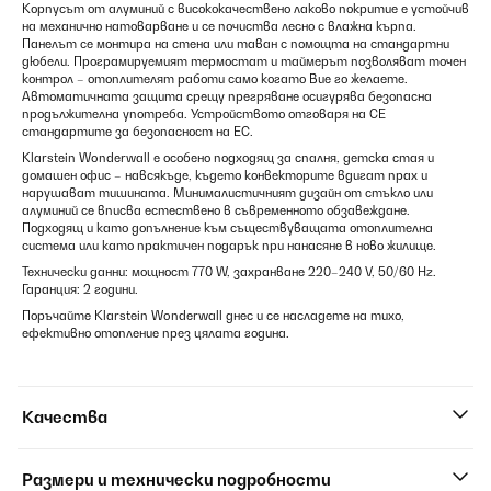
Корпусът от алуминий с висококачествено лаково покритие е устойчив
на механично натоварване и се почиства лесно с влажна кърпа.
Панелът се монтира на стена или таван с помощта на стандартни
дюбели. Програмируемият термостат и таймерът позволяват точен
контрол – отоплителят работи само когато Вие го желаете.
Автоматичната защита срещу прегряване осигурява безопасна
продължителна употреба. Устройството отговаря на CE
стандартите за безопасност на ЕС.
Klarstein Wonderwall е особено подходящ за спалня, детска стая и
домашен офис – навсякъде, където конвекторите вдигат прах и
нарушават тишината. Минималистичният дизайн от стъкло или
алуминий се вписва естествено в съвременното обзавеждане.
Подходящ и като допълнение към съществуващата отоплителна
система или като практичен подарък при нанасяне в ново жилище.
Технически данни: мощност 770 W, захранване 220–240 V, 50/60 Hz.
Гаранция: 2 години.
Поръчайте Klarstein Wonderwall днес и се насладете на тихо,
ефективно отопление през цялата година.
Качества
Размери и технически подробности