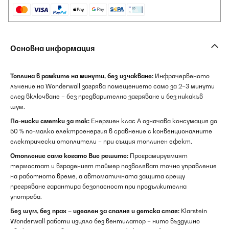
Основна информация
Топлина в рамките на минути, без изчакване:
Инфрачервеното
лъчение на Wonderwall загрява помещението само за 2–3 минути
след включване – без предварително загряване и без никакъв
шум.
По-ниски сметки за ток:
Енергиен клас A означава консумация до
50 % по-малко електроенергия в сравнение с конвенционалните
електрически отоплители – при същия топлинен ефект.
Отопление само когато Вие решите:
Програмируемият
термостат и вграденият таймер позволяват точно управление
на работното време, а автоматичната защита срещу
прегряване гарантира безопасност при продължителна
употреба.
Без шум, без прах – идеален за спалня и детска стая:
Klarstein
Wonderwall работи изцяло без вентилатор – нито въздушно