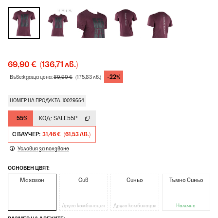
69,90 €
(136,71 лв.)
-22%
Въвеждаща цена:
89,90 €
(175,83 лв.)
НОМЕР НА ПРОДУКТА: 10029554
-55%
КОД:
SALE55P
С ВАУЧЕР:
31,46 €
(61,53 ЛВ.)
Условия за ползване
ОСНОВЕН ЦВЯТ:
Махагон
Сив
Синьо
Тъмно Синьо
Друга комбинация
Друга комбинация
Налично