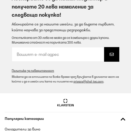
получете 20 лева намаление за
следваща покупка!
Абонирайте се за нашите имейли, за да бъдете първият,
който научава за предстоящи разпродажби.
Отстъпката от 20 лева не може да се комбинира с други купони.
Минимална стойност на поръчката 200 лева.
Политика за поверителност
Можете да се отпишете по всяко време чрез връзката в долната част на
който и да е имейл или като ни пишете на
privacy@chal-tec.com
.
Популярни категории
Охладители за вино