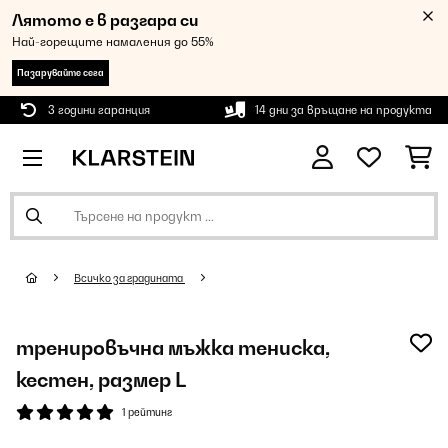
Лятото е в разгара си
Най-горещите намаления до 55%
Пазарувайте сега
3 години гаранция
14 дни за връщане на продукта
Всичко за градината
тренировъчна мъжка тениска,
кестен, размер L
1 рейтинг