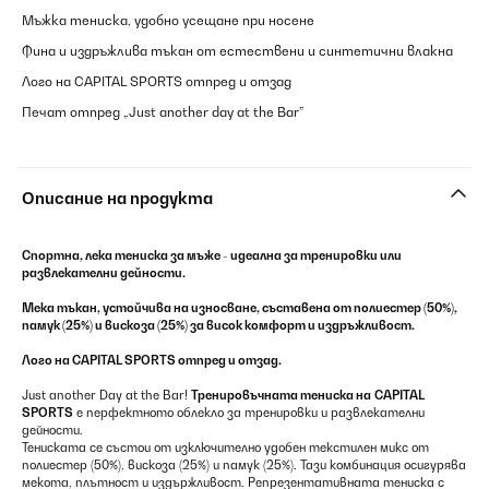
Мъжка тениска, удобно усещане при носене
Фина и издръжлива тъкан от естествени и синтетични влакна
Лого на CAPITAL SPORTS отпред и отзад
Печат отпред „Just another day at the Bar”
Описание на продукта
Спортна, лека тениска за мъже - идеална за тренировки или
развлекателни дейности.
Мека тъкан, устойчива на износване, съставена от полиестер (50%),
памук (25%) и вискоза (25%) за висок комфорт и издръжливост.
Лого на CAPITAL SPORTS отпред и отзад.
Just another Day at the Bar!
Тренировъчната тениска на
CAPITAL
SPORTS
е перфектното облекло за тренировки и развлекателни
дейности.
Тениската се състои от изключително удобен текстилен микс от
полиестер (50%), вискоза (25%) и памук (25%). Тази комбинация осигурява
мекота, плътност и издържливост. Репрезентативната тениска с