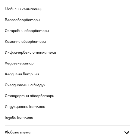
Мобилни климатици
Влагоабсорбатори
Островни абсорбатори
Коминни абсорбатори
Инфрачервени отоплители
Ледогенератор
Хладилни витрини
Охладители на въздух
Стандартни абсорбатори
Индукционни котлони
Газови котлони
Любими теми