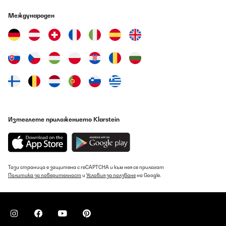
Международен
Изтеглете приложението Klarstein
Тази страница е защитена с reCAPTCHA и към нея се прилагат
Политика за поверителност
и
Условия за ползване
на Google.