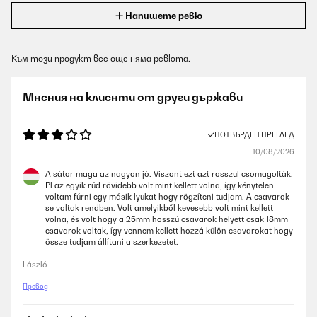
Напишете ревю
Към този продукт все още няма ревюта.
Мнения на клиенти от други държави
ПОТВЪРДЕН ПРЕГЛЕД
10/08/2026
A sátor maga az nagyon jó. Viszont ezt azt rosszul csomagolták.
Pl az egyik rúd rövidebb volt mint kellett volna, így kénytelen
voltam fúrni egy másik lyukat hogy rögzíteni tudjam. A csavarok
se voltak rendben. Volt amelyikből kevesebb volt mint kellett
volna, és volt hogy a 25mm hosszú csavarok helyett csak 18mm
csavarok voltak, így vennem kellett hozzá külön csavarokat hogy
össze tudjam állítani a szerkezetet.
László
Превод