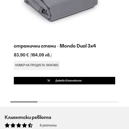
странични стени - Mondo Dual 3x4
M
83,90 €
(164,09 лв.)
83
НОМЕР НА ПРОДУКТА: 10047483
НО
Добави в количката
Клиентски ревюта
8 рейтинги