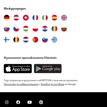
Международен
Изтеглете приложението Klarstein
Тази страница е защитена с reCAPTCHA и към нея се прилагат
Политика за поверителност
и
Условия за ползване
на Google.