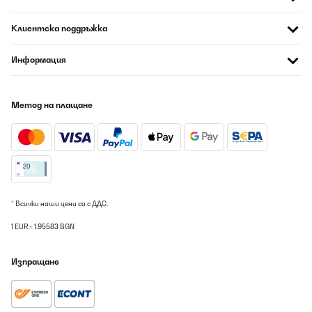
Aufgebaut macht der Pavillon dann auch optisch etwas her. Der
grau gehaltene Farbton lässt sich dabei super in jeden Garten
Клиентска поддръжка
und auf jede Terasse integrieren. Bei uns steht er seit gut
4Monaten draußen & das egal bei welchen Wetterbedingungen.
Im Winter werde ich die Rezension ggf. updaten aber bisher
Информация
macht der Pavillon einen hervorragenden Eindruck. Kaputt ist
noch nichts, kein Riss oder Flugrost am Gestell. Die Planen für
das Dach und die Seiten sind selbst bei Platzregen beide
vollkommen Wasserdicht & das Material absolut
Метод на плащане
Witterungsbeständig. Dank des Spitzdaches sammelt sich auch
kein Regenwasser auf dem Pavillon was das Dach
zusammendrücken könnte. Im Grunde ist hier alles super
durchdacht und auch für den dauerhaft aufgebauten Zustand
ausgelegt. An den Füßen befinden sich dafür auch jeweils 4
Aussparungen um den Pavillon im Boden zu verankern & besser
vor Windböen zu schützen. Sollte sich wirklich gravierend etwas
ändern pass ich das ganze wie erwähnt an bisher gibt's hier eine
klare Kaufempfehlung und dafür auch volle 5.
* Всички наши цени са с ДДС.
Amazon-Benutzer
1 EUR = 1.95583 BGN
Превод
Изпращане