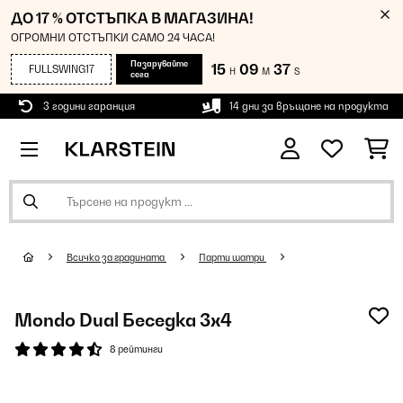
ДО 17 % ОТСТЪПКА В МАГАЗИНА!
ОГРОМНИ ОТСТЪПКИ САМО 24 ЧАСА!
Пазарувайте
15
09
37
FULLSWING17
H
M
S
сега
3 години гаранция
14 дни за връщане на продукта
Всичко за градината
Парти шатри
Mondo Dual Беседка 3x4
8 рейтинги