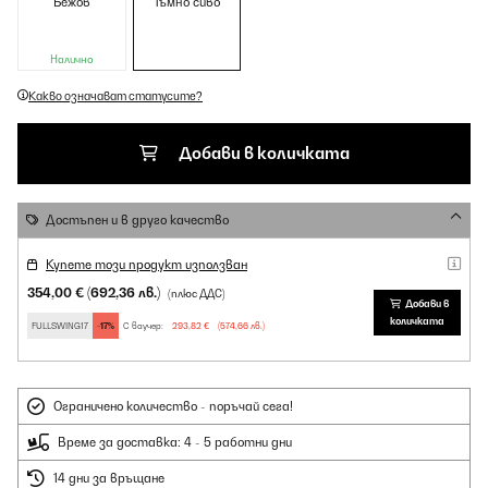
Бежов
Тъмно сиво
Налично
Какво означават статусите?
Добави в количката
Достъпен и в друго качество
Купете този продукт използван
354,00 €
(692,36 лв.)
(плюс ДДС)
Добави в
количката
FULLSWING17
-17%
С ваучер:
293,82 €
(574,66 лв.)
Ограничено количество - поръчай сега!
Време за доставка: 4 - 5 работни дни
14 дни за връщане