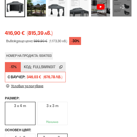
+3
416,90 €
(815,39 лв.)
-30%
Въвеждаща цена:
599,90 €
(1.173,30 лв.)
НОМЕР НА ПРОДУКТА: 10047103
-17%
КОД:
FULLSWING17
С ВАУЧЕР:
346,03 €
(676,78 ЛВ.)
Условия за ползване
РАЗМЕР:
3 x 4 m
3 x 3 m
Налично
ОСНОВЕН ЦВЯТ: