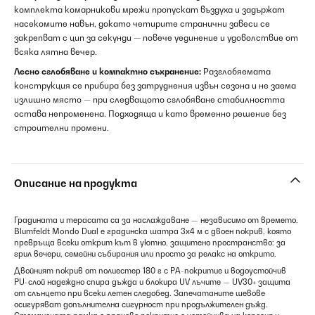
комплекта комарникови мрежи пропускат въздуха и задържат
насекомите навън, докато четирите странични завеси се
закрепват с цип за секунди — повече уединение и удоволствие от
всяка лятна вечер.
Лесно сглобяване и компактно съхранение:
Разглобяемата
конструкция се прибира без затруднения извън сезона и не заема
излишно място — при следващото сглобяване стабилността
остава непроменена. Подходяща и като временно решение без
строителни промени.
Описание на продукта
Градината и терасата са за наслаждаване — независимо от времето.
Blumfeldt Mondo Dual е градинска шатра 3x4 м с двоен покрив, която
превръща всеки открит кът в уютно, защитено пространство: за
грил вечери, семейни събирания или просто за релакс на открито.
Двойният покрив от полиестер 180 г с PA-покритие и водоустойчив
PU-слой надеждно спира дъжда и блокира UV лъчите — UV30+ защита
от слънцето при всеки летен следобед. Запечатаните шевове
осигуряват допълнителна сигурност при продължителен дъжд.