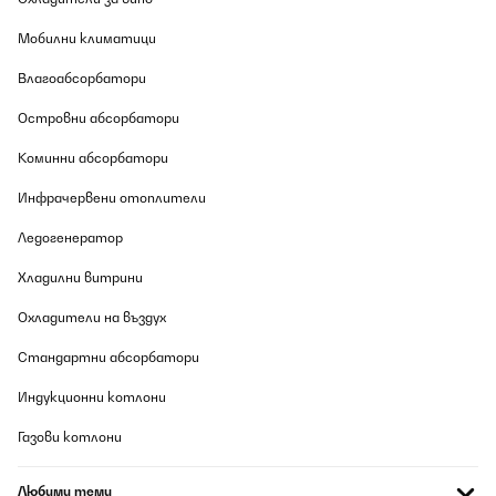
Превод
Мобилни климатици
Влагоабсорбатори
ПОТВЪРДЕН ПРЕГЛЕД
10/08/2026
Островни абсорбатори
Der Pavillon lässt sich gut auf und abbauen. Ist sehr stabil und
Коминни абсорбатори
hält auch gut Regen ab. Leider fangen jetzt schon, nach einem
Sommer Verbindungsstellen an zu rosten.
Инфрачервени отоплители
Amazon-Benutzer
Ледогенератор
Превод
Хладилни витрини
ПОТВЪРДЕН ПРЕГЛЕД
Охладители на въздух
10/08/2026
Стандартни абсорбатори
Wir sind vollkommen zufrieden mit dem Pavillon. Obwohl selbiger
relativ preisgünstig ist und nicht mit den sehr teuren
Индукционни котлони
Holzmodellen mithalten kann, überzeugt die Qualität des
Materials dennoch ohne Einschränkung vollkommen. Die
Газови котлони
Montage ist dank der kinderleicht gestalteten Anleitung und der
mit Buchstaben markierten Teile auch sehr simpel. Viel falsch
machen kann man beim Aufbau zumindest nicht. Selbiger ist
Любими теми
nämlich auch ohne Hilfe möglich und im handumdrehen erledigt.