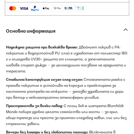
Основна информация
Надеждна защита при всякакво време:
Двойният покрив с PA-
покритие и водоустойчив PU-слой е изработен от полиестер 180
г и осигурява UV30+ защита от слънцето, а запечатаните
шевове спират дъжда — за целогодишно ползване на градината и
терасата.
Стабилна конструкция сезон след сезон:
Стоманената рамка с
прахово покритие е устойчива на корозия и проектирана за
постоянна употреба на открито — запазва здравината си дори
при вятър и неблагоприятни атмосферни условия.
Пространство за всеки повод:
С площ 3x4 м шатрата Blumfeldt
Mondo побира удобно цялото семейство или гости — за грил,
обща трапеза или просто за приятен следобед навън, със или без
странични завеси.
Вечери без комари и без любопитни погледи:
Включените в