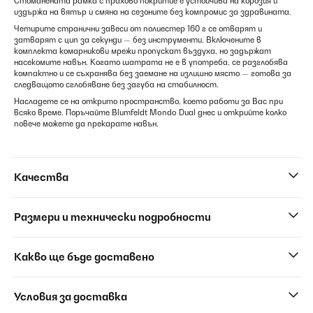
Стоманената рамка с прахово покритие е устойчива на корозия и
издържа на вятър и смяна на сезоните без компромис за здравината.
Четирите странични завеси от полиестер 160 г се отварят и
затварят с цип за секунди — без инструменти. Включените в
комплекта комарникови мрежи пропускат въздуха, но задържат
насекомите навън. Когато шатрата не е в употреба, се разглобява
компактно и се съхранява без заемане на излишно място — готова за
следващото сглобяване без загуба на стабилност.
Насладете се на открито пространство, което работи за Вас при
всяко време. Поръчайте Blumfeldt Mondo Dual днес и открийте колко
повече можете да прекарате навън.
Качества
Размери и технически подробности
Какво ще бъде доставено
Условия за доставка