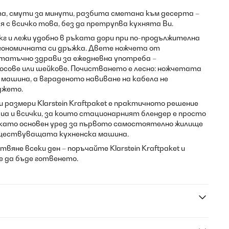
а, смути за минути, разбита сметана към десерта –
я с всичко това, без да претрупва кухнята Ви.
кг и лежи удобно в ръката дори при по-продължителна
ргономичната си дръжка. Двете ножчета от
татъчно здрави за ежедневна употреба –
 сосове или шейкове. Почистването е лесно: ножчетата
 машина, а вграденото навиване на кабела не
джето.
 размери Klarstein Kraftpaket е практичното решение
иа и всички, за които стационарният блендер е просто
 като основен уред за първото самостоятелно жилище
ъществуващата кухненска машина.
вяне всеки ден – поръчайте Klarstein Kraftpaket и
е да бъде готвенето.