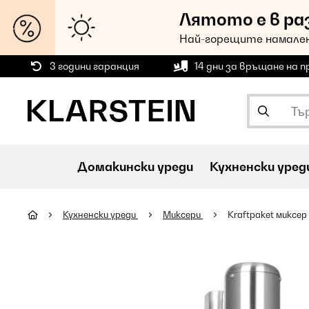
Лятото е в ра
Най-горещите намален
3 години гаранция
14 дни за връщане на 
Домакински уреди
Кухненски уред
Кухненски уреди
Миксери
Kraftpaket миксер