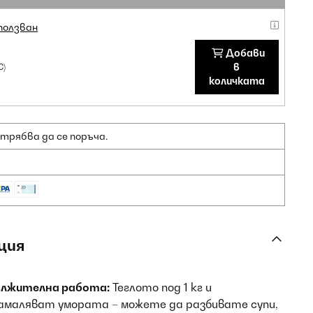
ползван
Добави
в
С)
количката
 трябва да се поръча.
ция
ължителна работа:
Теглото под 1 кг и
амаляват умората – можете да разбивате супи,