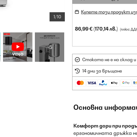
Купете този продукт из
1/10
86,99 €
(170,14 лв.)
(плюс ДД
+5
Стоката не е на склад и
14 дни за връщане
Основна информа
Комфорт дори при прод
ергономичната дръжка н