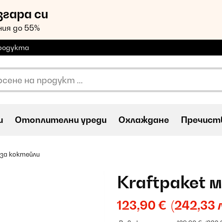
згара си
ия до 55%
продукта
и
Oтоплителни уреди
Охлаждане
Пречиств
 за коктейли
Kraftpaket 
123,90 €
(242,33 л