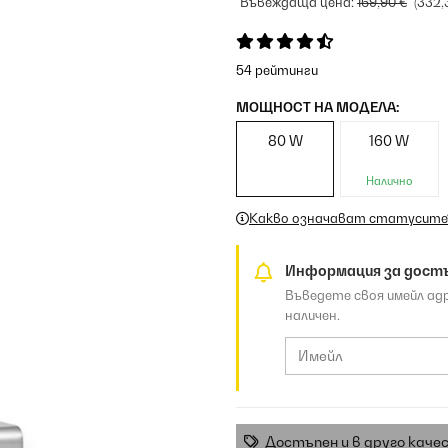
Въвеждаща цена:
169,90 €
(332,
54 рейтинги
МОЩНОСТ НА МОДЕЛА:
80 W
160 W
Налично
Какво означават статусите
Информация за дост
Въведете своя имейл ад
наличен.
Достъпен и в друго каче