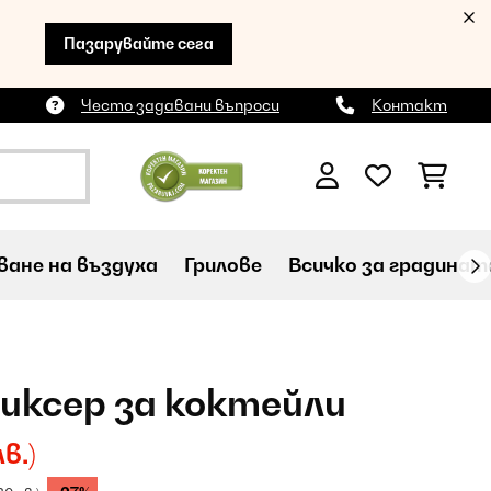
Пазарувайте сега
Често задавани въпроси
Контакт
ане на въздуха
Грилове
Всичко за градинат
миксер за коктейли
в.)