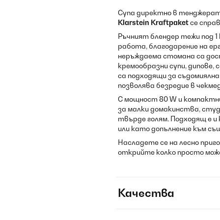
Супа директно в тенджерат
Klarstein Kraftpaket
се справ
Ръчният блендер тежи под 1 
работа, благодарение на е
неръждаема стомана са дос
кремообразни супи, дипове,
са подходящи за съдомиялна
позволява безредие в чекме
С мощност 80 W и компактни
за малки домакинства, студ
твърде голям. Подходящ е и
или като допълнение към с
Насладете се на лесно пригот
открийте колко просто мож
Качества