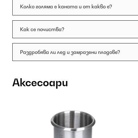
Колко голяма е каната и от какво е?
Как се почиства?
Раздробява ли лед и замразени плодове?
Аксесоари