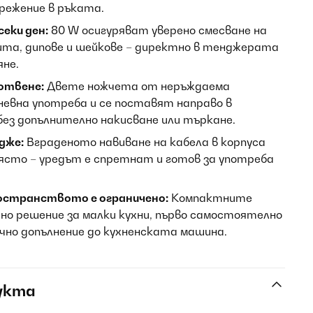
прежение в ръката.
еки ден:
80 W осигуряват уверено смесване на
ита, дипове и шейкове – директно в тенджерата
яне.
отвене:
Двете ножчета от неръждаема
евна употреба и се поставят направо в
ез допълнително накисване или търкане.
дже:
Вграденото навиване на кабела в корпуса
място – уредът е спретнат и готов за употреба
остранството е ограничено:
Компактните
но решение за малки кухни, първо самостоятелно
но допълнение до кухненската машина.
укта