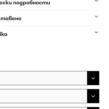
ески подробности
ставено
вка