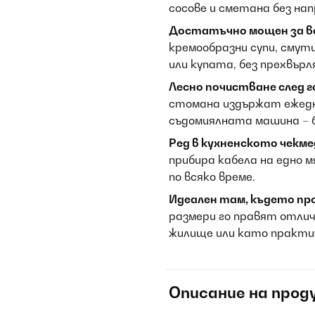
сосове и сметана без на
Достатъчно мощен за вс
кремообразни супи, смут
или купата, без прехвърл
Лесно почистване след г
стомана издържат ежедн
съдомиялната машина – б
Ред в кухненското чекме
прибира кабела на едно 
по всяко време.
Идеален там, където пр
размери го правят отлич
жилище или като практич
Описание на прод