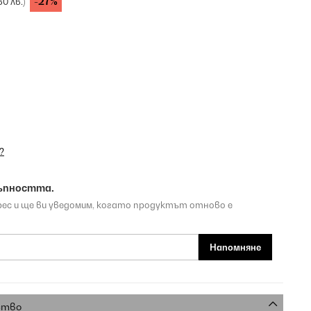
-27%
30 лв.)
?
ъпността.
рес и ще ви уведомим, когато продуктът отново е
Напомняне
ство