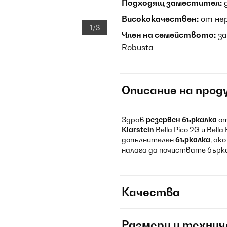
Подходящ заместител:
д
Висококачествен:
от не
1/3
Член на семейството:
за
Robusta
Описание на прод
Здрав
резервен бъркалка
от
Klarstein
Bella Pico 2G и Bel
допълнителен
бъркалка
, ак
налага да почиствате бърк
Качества
Размери и технич