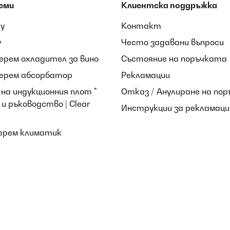
еми
Клиентска поддръжка
ay
Контакт
y
Често задавани въпроси
берем охладител за вино
Състояние на поръчката
берем абсорбатор
Рекламации
на индукционния плот "
Отказ / Анулиране на пор
и ръководство | Clear
Инструкции за рекламаци
берем климатик