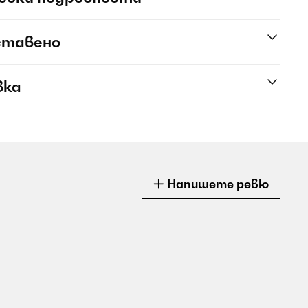
ставено
вка
Напишете ревю