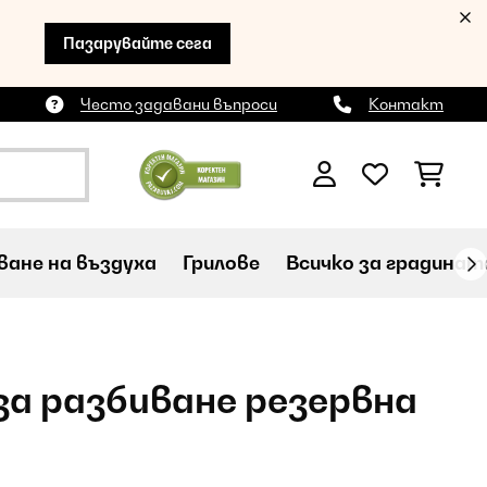
Пазарувайте сега
Често задавани въпроси
Контакт
ане на въздуха
Грилове
Всичко за градинат
а разбиване резервна