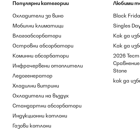
Популярни категории
Любими т
Охладители за вино
Black Frid
Мобилни климатици
Singles Da
Влагоабсорбатори
Как да из
Островни абсорбатори
Как да из
Коминни абсорбатори
2026 Тест 
Сравнение 
Инфрачервени отоплители
Stone
Ледогенератор
как да из
Хладилни витрини
Охладители на въздух
Стандартни абсорбатори
Индукционни котлони
Газови котлони