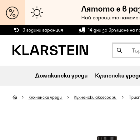
Лятото е в ра
Най-горещите намален
3 години гаранция
14 дни за връщане на 
Домакински уреди
Кухненски уред
Кухненски уреди
Кухненски аксесоари
Прис