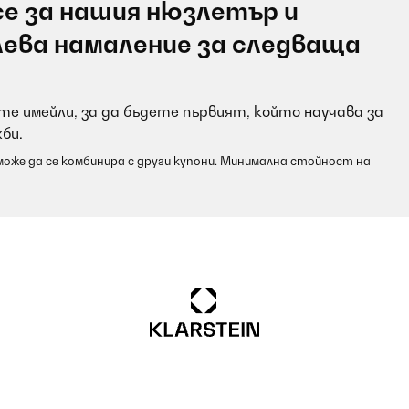
е за нашия нюзлетър и
лева намаление за следваща
е имейли, за да бъдете първият, който научава за
би.
оже да се комбинира с други купони. Минимална стойност на