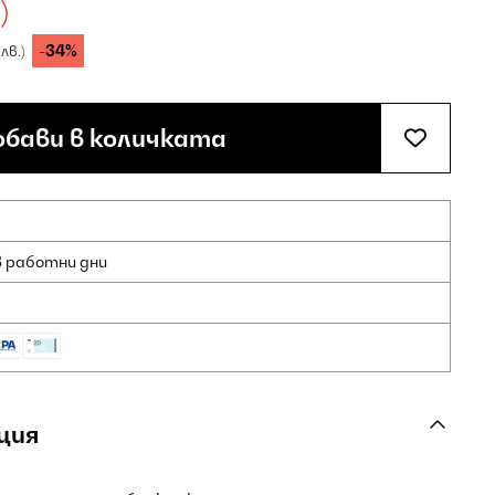
)
-34%
 лв.)
бави в количката
8 работни дни
ция