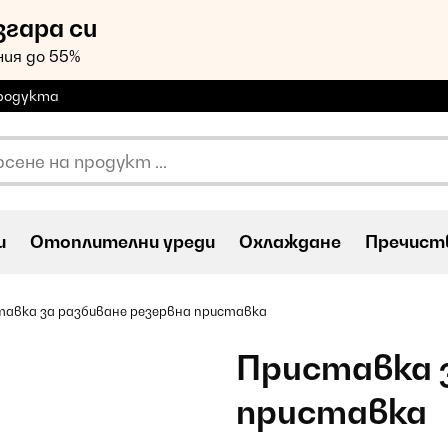
згара си
ия до 55%
продукта
и
Oтоплителни уреди
Охлаждане
Пречиств
тавка за разбиване резервна приставка
Приставка з
приставка