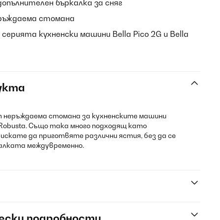
опълнителен бъркалка за сняг
ръждаема стомана
 серията кухненски машини Bella Pico 2G и Bella
укта
 неръждаема стомана за кухненските машини
la Robusta. Също така много подходящ като
о искате да приготвяте различни ястия, без да се
алката междувременно.
ески подробности