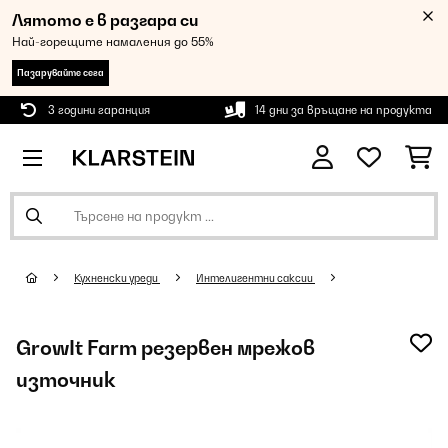
Лятото е в разгара си
Най-горещите намаления до 55%
Пазарувайте сега
3 години гаранция
14 дни за връщане на продукта
Кухненски уреди
Интелигентни саксии
GrowIt Farm резервен мрежов
източник