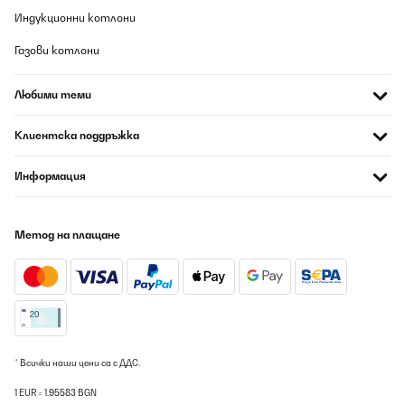
Индукционни котлони
Газови котлони
Любими теми
Клиентска поддръжка
Информация
Метод на плащане
* Всички наши цени са с ДДС.
1 EUR = 1.95583 BGN