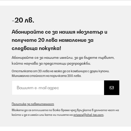
-20 лв.
Абонирайте се за нашия нюзлетър и
получете 20 лева намаление за
следваща покупка!
Абонирайте се за нашите имейли, за да бъдете първият,
който научава за предстоящи разпродажби.
Отстъпката от 20 лева не може да се комбинира с други купони.
Минимална стойност на поръчката 200 лева.
Политика за поверителност
Можете да се отпишете по всяко време чрез връзката в долната част на
който и да е имейл или като ни пишете на
privacy@chal-tec.com
.