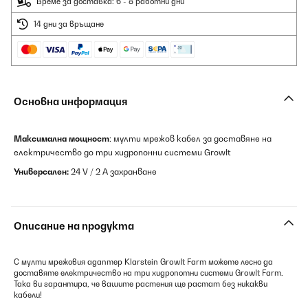
Време за доставка: 6 - 8 работни дни
14 дни за връщане
Основна информация
Максимална мощност
: мулти мрежов кабел за доставяне на
електричество до три хидропонни системи GrowIt
Универсален:
24 V / 2 A захранване
Описание на продукта
С мулти мрежовия адаптер Klarstein GrowIt Farm можете лесно да
доставяте електричество на три хидропотни системи GrowIt Farm.
Така ви гарантира, че вашите растения ще растат без никакви
кабели!