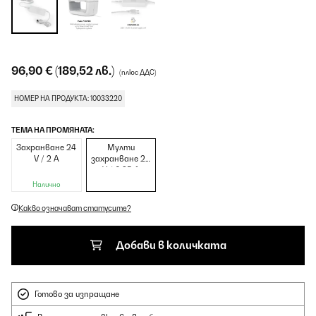
96,90 €
(189,52 лв.)
(плюс ДДС)
НОМЕР НА ПРОДУКТА: 10033220
ТЕМА НА ПРОМЯНАТА:
Захранване 24
Мулти
V / 2 A
захранване 24
V / 6.25 A
Налично
Какво означават статусите?
Добави в количката
Готово за изпращане