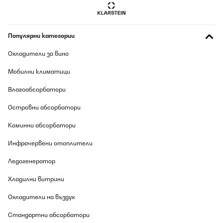
Популярни категории
Охладители за вино
Мобилни климатици
Влагоабсорбатори
Островни абсорбатори
Коминни абсорбатори
Инфрачервени отоплители
Ледогенератор
Хладилни витрини
Охладители на въздух
Стандартни абсорбатори