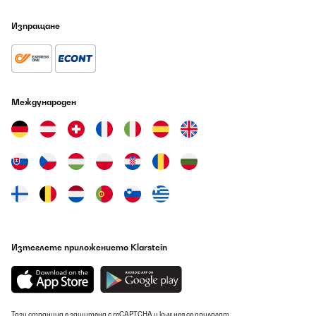
Изпращане
Международен
Изтеглете приложението Klarstein
Тази страница е защитена с reCAPTCHA и към нея се прилагат