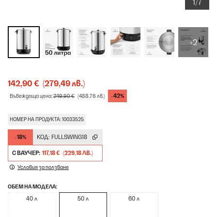
1/7
+2
142,90 €
(279,49 лв.)
-42%
Въвеждаща цена:
249,90 €
(488,76 лв.)
НОМЕР НА ПРОДУКТА: 10033525
-18%
КОД:
FULLSWING18
С ВАУЧЕР:
117,18 €
(229,18 ЛВ.)
Условия за ползване
ОБЕМ НА МОДЕЛА:
40 л
50 л
60 л