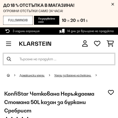
ДО 18 % ОТСТЪПКА В МАГАЗИНА!
ОГРОМНИ ОТСТЪПКИ САМО 24 ЧАСА!
Пазарувайте
10
20
01
FULLSWING18
H
M
S
сега
3 години гаранция
14 дни за връщане на продукта
Домакински уреди
Уреди за варене на буркани
KonfiStar Четкована Неръждаема
Стомана 50L казан за буркани
Сребрист