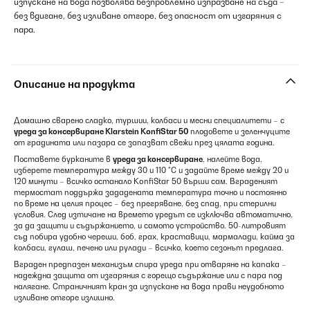
изпускане на вода позволява безпроблемно изпразване на съда –
без вдигане, без изливане отгоре, без опасност от изгаряния с
пара.
Описание на продукта
Домашно сварено сладко, туршии, колбаси и месни специалитети – с
уреда за консервиране Klarstein KonfiStar 50
плодовете и зеленчуците
от градината или пазара се запазват свежи през цялата година.
Поставете бурканите в
уреда за консервиране
, налейте вода,
изберете температура между 30 и 110 °C и задайте време между 20 и
120 минути – всичко останало KonfiStar 50 върши сам. Вграденият
термостат поддържа зададената температура точно и постоянно
по време на целия процес – без прегряване, без спад, при стерилни
условия. След изтичане на времето уредът се изключва автоматично,
за да защити и съдържанието, и самото устройство. 50-литровият
съд побира удобно череши, боб, грах, краставици, мармалади, кайма за
колбаси, гулаш, печено или рулади – всичко, което сезонът предлага.
Вграден предпазен механизъм спира уреда при отваряне на капака –
надеждна защита от изгаряния с горещо съдържание или с пара под
налягане. Страничният кран за изпускане на вода прави неудобното
изливане отгоре излишно.