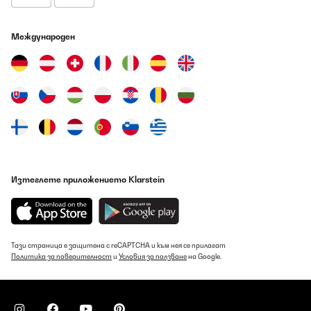
09/08/2026
Estic molt contenta. Faig conserves i sucs i es conserven molt bé.
Международен
La recomano.
Amazon-Benutzer
Превод
ПОТВЪРДЕН ПРЕГЛЕД
09/08/2026
Lo compré para hacer conservas. Me decanté por este modelo
que tiene la tapa de metal, los otros la tenían de plástico y ha
Изтеглете приложението Klarstein
sido un acierto.Es muy grande, más de lo que esperaba por lo
que entran mucho botes.El uso ha sido muy poco por lo que más
adelante ampliaré la reseña.
Usuario/a de amazon
Тази страница е защитена с reCAPTCHA и към нея се прилагат
Превод
Политика за поверителност
и
Условия за ползване
на Google.