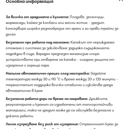
Основна информация
За всичко от градината и кухнята:
Плодове, зеленчуци,
мармалади, кайма за колбаси или месни ястия – уредът
консервира широко разнообразие от храни и ги прави трайни за
дълго.
Безопасен при работа под налягане:
Капакът от неръждаема
стомана с система за заключване задържа съдържанието
надеждно в съда. Вграден предпазен механизъм спира
устройството при отваряне на капака – сигурна защита от
изгаряния с гореща пара.
Напълно автоматичен процес след настройка:
Задайте
температура между 30 и 110 °C и време между 20 и 120 минути –
термостатът поддържа всичко стабилно и изключва уреда
автоматично в края.
Безопасна работа дори по време на нагряване:
Дръжките,
регулаторите и кранът са изработени от топлоустойчиви
материали, така че уредът може да се обслужва безопасно и
докато работи.
Лесно изпразване без риск от изгаряния:
Страничният кран за