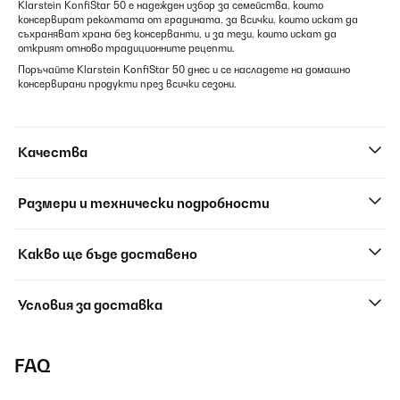
Klarstein KonfiStar 50 е надежден избор за семейства, които
консервират реколтата от градината, за всички, които искат да
съхраняват храна без консерванти, и за тези, които искат да
открият отново традиционните рецепти.
Поръчайте Klarstein KonfiStar 50 днес и се насладете на домашно
консервирани продукти през всички сезони.
Качества
Размери и технически подробности
Какво ще бъде доставено
Условия за доставка
FAQ