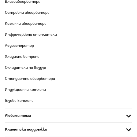
Влагоабсорбатори
Pour faire des économies de gaz et d eau Par contre les voyants
de programme ne s allumés pas
Островни абсорбатори
Utilisateur d'Amazon
Коминни абсорбатори
Превод
Инфрачервени отоплители
ПОТВЪРДЕН ПРЕГЛЕД
Ледогенератор
07/08/2026
Хладилни витрини
Pour faire des économies de gaz et d eau Par contre les voyants
de programme ne s allumés pas
Охладители на въздух
Utilisateur d'Amazon
Стандартни абсорбатори
Превод
Индукционни котлони
ПОТВЪРДЕН ПРЕГЛЕД
Газови котлони
07/08/2026
Любими теми
super lave vaisselle en couple, on le fait tourner 2-3 fois par
semaine, la place est suffisante. quel gain de temps ! plusieurs
programmes, on utilise le programme "éco" qui est très efficace.
Клиентска поддръжка
programmable via wifi, cela est très pratique. je regrette de ne
pas l'avoir acheté plus tôt. Trop précoce pour voir les économies