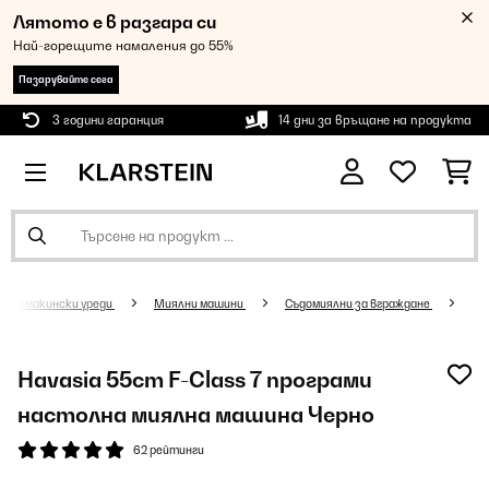
Лятото е в разгара си
Най-горещите намаления до 55%
Пазарувайте сега
3 години гаранция
14 дни за връщане на продукта
Домакински уреди
Миялни машини
Съдомиялни за вграждане
Havasia 55cm F-Class 7 програми
настолна миялна машина Черно
62 рейтинги