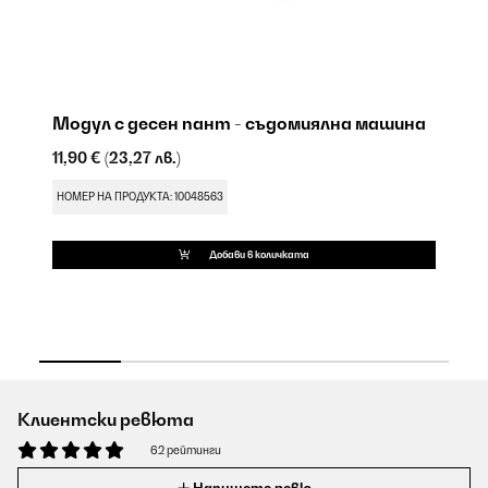
Модул с десен пант - съдомиялна машина
Ч
С
11,90 €
(23,27 лв.)
9,
НОМЕР НА ПРОДУКТА: 10048563
НО
Добави в количката
Клиентски ревюта
62 рейтинги