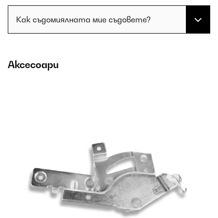
Как съдомиялната мие съдовете?
Аксесоари