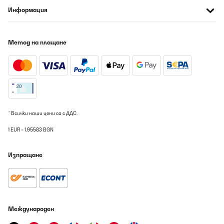
d'eau, mais je n'en doute guère.
Информация
Utilisateur d'Amazon
Превод
Метод на плащане
ПОТВЪРДЕН ПРЕГЛЕД
07/08/2026
Super lave vaisselle On en met pas mal dedans malgres que se
soit un mini. Facilité la vie. Pas mal de programmes. Connecté
avec application mobile très simplement Et surtout la vaisselle
* Всички наши цени са с ДДС.
est propre et brillante
1 EUR = 1.95583 BGN
Utilisateur d'Amazon
Превод
Изпращане
ПОТВЪРДЕН ПРЕГЛЕД
07/08/2026
Je suis dans l'ensemble satisfait,mais dans le descriptif les
assiettes jusqu'à 27 CMS rentre alors que non faut rentrer le
Международен
tiroir pour pouvoir les rentrer,de plus le panier couvert gêne
l'ouverture du clapet pour la pastille de lavage si vous le mettez