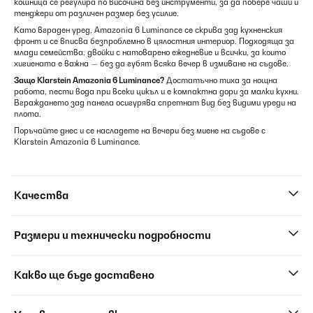
кошница се регулира по височина без инструменти, за да побере чаши и
тенджери от различен размер без усилие.
Като вграден уред, Amazonia 6 Luminance се скрива зад кухненския
фронт и се вписва безпроблемно в цялостния интериор. Подходяща за
млади семейства, двойки с натоварено ежедневие и всички, за които
хигиената е важна — без да губят всяка вечер в измиване на съдове.
Защо Klarstein Amazonia 6 Luminance?
Достатъчно тиха за нощна
работа, пести вода при всеки цикъл и е компактна дори за малки кухни.
Вграждането зад панела осигурява спретнат вид без видими уреди на
плота.
Поръчайте днес и се насладете на вечери без миене на съдове с
Klarstein Amazonia 6 Luminance.
Качества
Размери и технически подробности
Какво ще бъде доставено