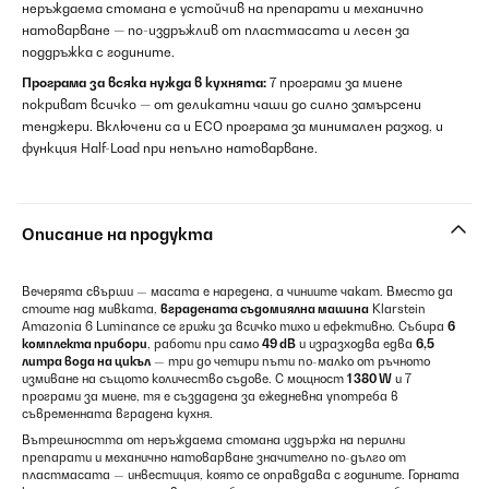
неръждаема стомана е устойчив на препарати и механично
натоварване — по-издръжлив от пластмасата и лесен за
поддръжка с годините.
Програма за всяка нужда в кухнята:
7 програми за миене
покриват всичко — от деликатни чаши до силно замърсени
тенджери. Включени са и ECO програма за минимален разход, и
функция Half-Load при непълно натоварване.
Описание на продукта
Вечерята свърши — масата е наредена, а чиниите чакат. Вместо да
стоите над мивката,
вградената съдомиялна машина
Klarstein
Amazonia 6 Luminance се грижи за всичко тихо и ефективно. Събира
6
комплекта прибори
, работи при само
49 dB
и изразходва едва
6,5
литра вода на цикъл
— три до четири пъти по-малко от ръчното
измиване на същото количество съдове. С мощност
1 380 W
и 7
програми за миене, тя е създадена за ежедневна употреба в
съвременната вградена кухня.
Вътрешността от неръждаема стомана издържа на перилни
препарати и механично натоварване значително по-дълго от
пластмасата — инвестиция, която се оправдава с годините. Горната