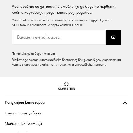
Абонирайте се за нашите имейли, за да бъдете първият,
ПОТВЪРДЕН ПРЕГЛЕД
който научава за предстоящи разпродажби.
07/08/2026
Отстъпката от 20 лева не може да се комбинира с други купони.
Минимална стойност на поръчката 200 лева.
Top
Amazon user
Превод
Политика за поверителност
Можете да се отпишете по всяко време чрез връзката в долната част на
ПОТВЪРДЕН ПРЕГЛЕД
който и да е имейл или като ни пишете на
privacy@chal-tec.com
.
07/08/2026
ne pas acheter ce lave vaisselles rien n est bien prévu a l intérieur
pour le rangement ni assiette creuse ni verres
Utilisateur d'Amazon
Популярни категории
Превод
Охладители за вино
ПОТВЪРДЕН ПРЕГЛЕД
Мобилни климатици
07/08/2026