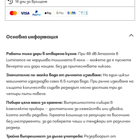
14 дни за връщане
Основна информация
Работи тихо дори в отворена кухня:
При 49 dB Amazonia 6
Luminance не нарушава тишината в хола — можете да я пуснете
вечерта или дори нощем, без да притеснявате никого.
Значително по-малко вода от ръчното измиване:
На един цикъл
машината изразходва само 6,5 литра вода. При ръчно измиване на
същото количество съдове разходът лесно достига три до
четири пъти повече.
Побира цяла маса за хранене:
Вътрешността събира 6
комплекта прибори — достатъчно за семейство или двойка,
която готви редовно. Горната кошница се регулира по височина
без инструменти, за да поберете чаши и тенджери от различен
размер.
Трайна вътрешност за дълга употреба:
Резервоарът от