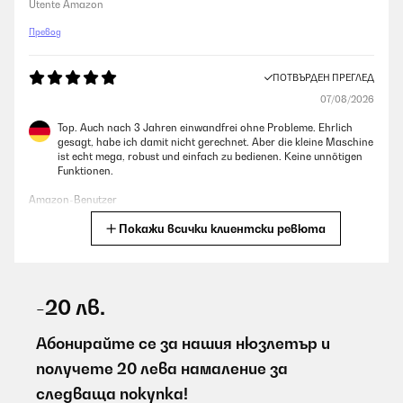
Utente Amazon
Превод
ПОТВЪРДЕН ПРЕГЛЕД
07/08/2026
Top. Auch nach 3 Jahren einwandfrei ohne Probleme. Ehrlich
gesagt, habe ich damit nicht gerechnet. Aber die kleine Maschine
ist echt mega, robust und einfach zu bedienen. Keine unnötigen
Funktionen.
Amazon-Benutzer
Покажи всички клиентски ревюта
Превод
ПОТВЪРДЕН ПРЕГЛЕД
07/08/2026
-20 лв.
El producto es muy bueno....
Абонирайте се за нашия нюзлетър и
Usuario/a de amazon
получете 20 лева намаление за
следваща покупка!
Превод