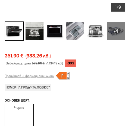
1/9
+4
351,90 €
(688,26 лв.)
-39%
Въвеждаща цена:
579,90 €
(1.134,19 лв.)
Продуктов информационен лист
НОМЕР НА ПРОДУКТА: 10028327
ОСНОВЕН ЦВЯТ:
Черно