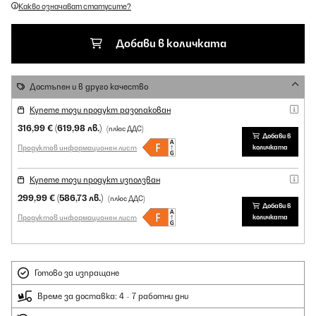
Какво означават статусите?
Добави в количката
Достъпен и в друго качество
Купете този продукт разопакован
316,99 €
(619,98 лв.)
(плюс ДДС)
Добави в
Продуктов информационен лист
количката
Купете този продукт използван
299,99 €
(586,73 лв.)
(плюс ДДС)
Добави в
Продуктов информационен лист
количката
Готово за изпращане
Време за доставка: 4 - 7 работни дни