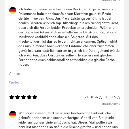
08/08/2026
Ich habe für meine neue Küche den Backofen Airjet sowie das
Delicatessa Induktionskochfeld von Klarstein gekauft. Beide
Geräte in weißem Glas. Das Preis-Leistungsverhältnis ist bei
beiden Geräten wirklich top. Allerdings bin ich richtig enttäuscht,
dass sich die Farben beider Produkte unterscheiden. Während
der Backofen tatsächlich eine helle weiße Glasfront hat, ist das
Induktionskochfeld doch eher ein Beigeton. Auf den
Produktbildern ist das so leider nicht zu erkennen. Optisch wirkt
das nun in meiner hochwertigen Einbauküche eher zusammen
gewürfelt, was natürlich extrem ärgerlich ist. Dahingehend würde
ich erwarten, dass Geräte des selben Herstellers mit gleicher
Farbangabe auch schlussendlich tatsächlich die gleiche Farbe
haben.
Annika
Превод
ПОТВЪРДЕН ПРЕГЛЕД
08/08/2026
Wir haben diesen Herd für unsere hochwertige Einbauküche
gekauft, nachdem uns unser vorheriges Modell von Blaupunkt
leider auf ganzer Linie enttäuscht hat. Dieses Mal wollten wir
bewusst nicht ganz so tief in die Tasche greifen – und haben uns