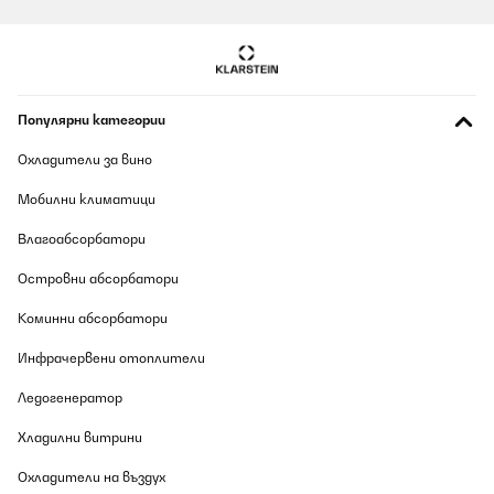
08/08/2026
Super Qualität
Amazon-Benutzer
Популярни категории
Превод
Охладители за вино
ПОТВЪРДЕН ПРЕГЛЕД
Мобилни климатици
08/08/2026
Влагоабсорбатори
Sehr schnelles aufheizen, leiser Betrieb. Wirkt und ist hochwertig
Островни абсорбатори
Amazon-Benutzer
Коминни абсорбатори
Превод
Инфрачервени отоплители
ПОТВЪРДЕН ПРЕГЛЕД
Ледогенератор
08/08/2026
Хладилни витрини
Nederlandse handleiding
Охладители на въздух