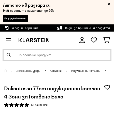
Лятото е в разгара си
Най-горещите намаления до 55%
Пазарувайте сега
3 години гаранция
14 дни за връщане на продукта
Домакински уреди
Котлони
Индукционни котлони
Delicatessa 77cm индукционен котлон
4 Зони за Готвене Бяло
56 рейтинги