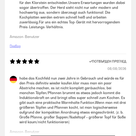
für den Klarstein entschieden.Unsere Erwartungen wurden dabei
sogar übertroffen. Der Herd sieht nicht nur sehr modern und
hochwertig aus, sondern überzeugt auch funktional: Die
Kochplatten werden extrem schnell heiß und arbeiten
zuverlässig.Für uns ein echtes Top-Gerät mit hervorragendem
Preis-Leistungs-Verhältnis.
Amazon-Benutzer
Превод
ПОТВЪРДЕН ПРЕГЛЕД
08/08/2026
habe das Kochfeld nun zwei Jahre in Gebrauch und würde es für
den Preis definitiv wieder kaufen.klar muss man ein paar
Abstriche machen, es ist nicht komplett geräuschlos, bei
manchen Töpfen/Pfannen brummt es etwas jedoch kommt die
Induktionskraft an und bringt alles super schnell zum Kochen. Es
gibt auch eine praktische Warmhalte Funktion.Wenn man mit drei
größeren Töpfen und Pfannen kocht, ist man logischerweise
aufgrund der kompakten Anordnung etwas eingeschränkt. (z. b.
Große Pfanne, großer Suppen/Nudeltopf + größerer Topf für Soße
wird kaum/nicht funktionieren)
Amazon-Benutzer