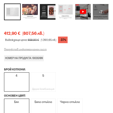
+7
412,90 €
(807,56 лв.)
-37%
Въвеждаща цена:
659,90 €
(1.290,65 лв.)
Продуктов информационен лист
НОМЕР НА ПРОДУКТА: 10035199
БРОЙ КОТЛОНИ:
4
5
Друга комбинация
ОСНОВЕН ЦВЯТ:
Бял
Бяло стъкло
Черно стъкло