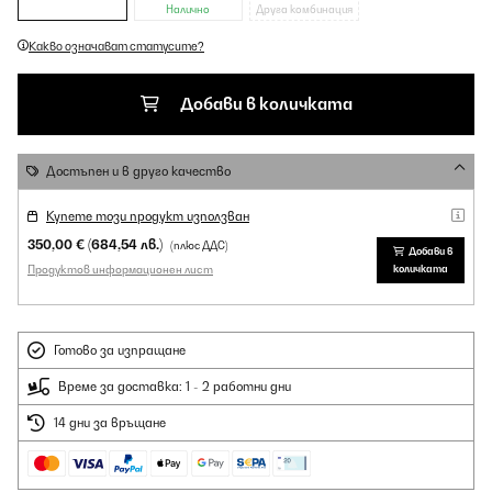
Налично
Друга комбинация
Какво означават статусите?
Добави в количката
Достъпен и в друго качество
Купете този продукт използван
350,00 €
(684,54 лв.)
(плюс ДДС)
Добави в
Продуктов информационен лист
количката
Готово за изпращане
Време за доставка: 1 - 2 работни дни
14 дни за връщане