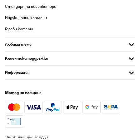
Amazon-gebruiker
Стандартни абсорбатори
Превод
Индукционни котлони
ПОТВЪРДЕН ПРЕГЛЕД
Газови котлони
08/08/2026
Lieferung kam schneller als angegeben. Einbau kompikationslos
Любими теми
auch für Laien. Verarbeitung besser als gedacht. Da jetzt erst
gekauft, keine Angaben möglich über Haltbarkeit und d Qualität
Клиентска поддръжка
auf Dauer
Amazon-Benutzer
Информация
Превод
Метод на плащане
ПОТВЪРДЕН ПРЕГЛЕД
08/08/2026
j ai bien recu ma table induction KLARSTEIN 90 5 feux le 29 juillet
2025- très bien emballée- je l'ai mise au dessus d'un tiroir à
casseroles.
elle chauffe un peu mais le tiroir est aéré. Elle fait un peu de bruit.
Elle est facile a utiliser tout est tactile. j ai 2 zones a 1500W et 2
zones à 2000W et 1 zone au milieu de 2300W. Au début il faut bien
* Всички наши цени са с ДДС.