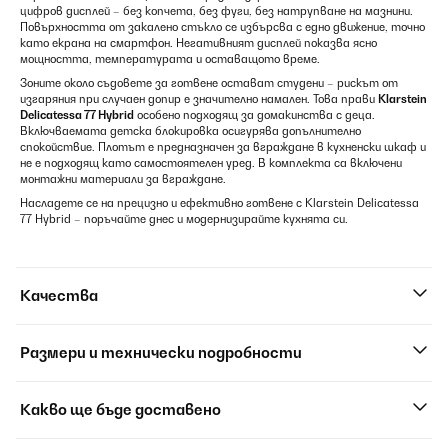
цифров дисплей – без копчета, без фуги, без натрупване на мазнини.
Повърхността от закалено стъкло се избърсва с едно движение, точно
като екрана на смартфон. Негативният дисплей показва ясно
мощността, температурата и оставащото време.
Зоните около съдовете за готвене остават студени – рискът от
изгаряния при случаен допир е значително намален. Това прави
Klarstein
Delicatessa 77 Hybrid
особено подходящ за домакинства с деца.
Включваемата детска блокировка осигурява допълнително
спокойствие. Плотът е предназначен за вграждане в кухненски шкаф и
не е подходящ като самостоятелен уред. В комплекта са включени
монтажни материали за вграждане.
Насладете се на прецизно и ефективно готвене с Klarstein Delicatessa
77 Hybrid – поръчайте днес и модернизирайте кухнята си.
Качества
Размери и технически подробности
Какво ще бъде доставено