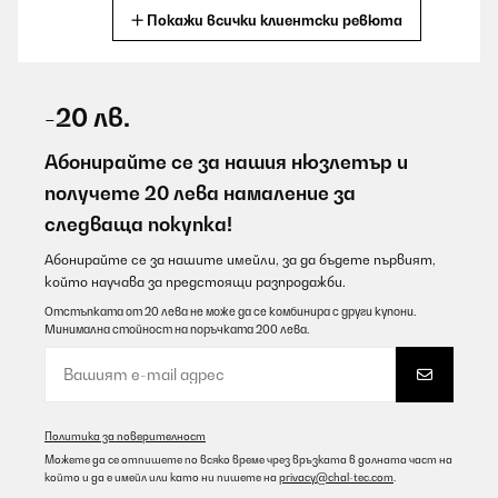
Покажи всички клиентски ревюта
Превод
ПОТВЪРДЕН ПРЕГЛЕД
08/08/2026
-20 лв.
Montage facile, emballage correct et belle qualité. Utilisation
simple de la plaque
Абонирайте се за нашия нюзлетър и
получете 20 лева намаление за
Utilisateur d'Amazon
следваща покупка!
Превод
Абонирайте се за нашите имейли, за да бъдете първият,
който научава за предстоящи разпродажби.
ПОТВЪРДЕН ПРЕГЛЕД
08/08/2026
Отстъпката от 20 лева не може да се комбинира с други купони.
Минимална стойност на поръчката 200 лева.
doet wat het moet doen....inbouw eenvoudig. hebt natuurlijk een
Perilex stekker nodig en 2x220 volt aansluiting met 2 zekeringen.
Amazon-gebruiker
Превод
Политика за поверителност
Можете да се отпишете по всяко време чрез връзката в долната част на
който и да е имейл или като ни пишете на
privacy@chal-tec.com
.
ПОТВЪРДЕН ПРЕГЛЕД