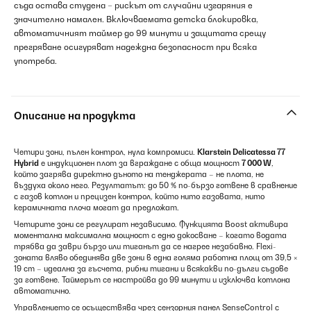
съда остава студена – рискът от случайни изгаряния е
значително намален. Включваемата детска блокировка,
автоматичният таймер до 99 минути и защитата срещу
прегряване осигуряват надеждна безопасност при всяка
употреба.
Описание на продукта
Четири зони, пълен контрол, нула компромиси.
Klarstein Delicatessa 77
Hybrid
е индукционен плот за вграждане с обща мощност
7 000 W
,
който загрява директно дъното на тенджерата – не плота, не
въздуха около него. Резултатът: до 50 % по-бързо готвене в сравнение
с газов котлон и прецизен контрол, който нито газовата, нито
керамичната плоча могат да предложат.
Четирите зони се регулират независимо. Функцията Boost активира
моментална максимална мощност с едно докосване – когато водата
трябва да заври бързо или тиганът да се нагрее незабавно. Flexi-
зоната вляво обединява две зони в една голяма работна площ от 39,5 ×
19 cm – идеална за гъсчета, рибни тигани и всякакви по-дълги съдове
за готвене. Таймерът се настройва до 99 минути и изключва котлона
автоматично.
Управлението се осъществява чрез сензорния панел SenseControl с