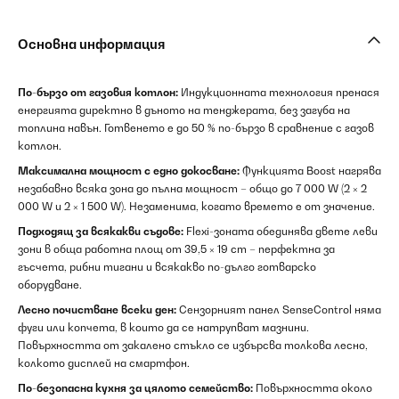
Основна информация
По-бързо от газовия котлон:
Индукционната технология пренася
енергията директно в дъното на тенджерата, без загуба на
топлина навън. Готвенето е до 50 % по-бързо в сравнение с газов
котлон.
Максимална мощност с едно докосване:
Функцията Boost нагрява
незабавно всяка зона до пълна мощност – общо до 7 000 W (2 × 2
000 W и 2 × 1 500 W). Незаменима, когато времето е от значение.
Подходящ за всякакви съдове:
Flexi-зоната обединява двете леви
зони в обща работна площ от 39,5 × 19 cm – перфектна за
гъсчета, рибни тигани и всякакво по-дълго готварско
оборудване.
Лесно почистване всеки ден:
Сензорният панел SenseControl няма
фуги или копчета, в които да се натрупват мазнини.
Повърхността от закалено стъкло се избърсва толкова лесно,
колкото дисплей на смартфон.
По-безопасна кухня за цялото семейство:
Повърхността около