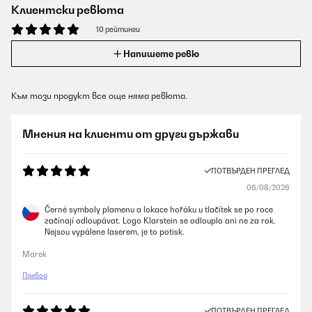
Клиентски ревюта
10 рейтинги
Напишете ревю
Към този продукт все още няма ревюта.
Мнения на клиенти от други държави
ПОТВЪРДЕН ПРЕГЛЕД
06/08/2026
Černé symboly plamenu a lokace hořáku u tlačítek se po roce
začínají odloupávat. Logo Klarstein se odlouplo ani ne za rok.
Nejsou vypálene laserem, je to potisk.
Marek
Превод
ПОТВЪРДЕН ПРЕГЛЕД