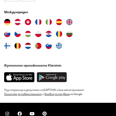
Kreuzschlitzschraube auf ca 8 Uhr „ ACHTUNG!!! Von dieser
Finger weg“und ein normal Schlitzschraube auf ca 10 Uhr. Diese
ist die richtige5. wie gesagt, die Flamme muss an sein und auf der
Международен
minimalsten Stufe gestellt sein . Nun dreht ihr mit dem normalen
Schlitzschraubendreher die Schlitzschraube soweit rein bis ihre
eine Flammengröße von ca 3-4 mm habt6. Gummimanschette
wieder drauf stecken und danach den Drehknopf. Flamme
ausdrehen und mit der nächsten Flamme wieder bei Punkt 1
anfangen.Ich hoffe ich konnte einigen damit helfen und auch die
Angst nehmen.Denn ich bin mit dem Herd überaus glücklich.
Amazon-Benutzer
Превод
Изтеглете приложението Klarstein
ПОТВЪРДЕН ПРЕГЛЕД
06/08/2026
Het ziet er heel mooi uit
Тази страница е защитена с reCAPTCHA и към нея се прилагат
Amazon-gebruiker
Политика за поверителност
и
Условия за ползване
на Google.
Превод
ПОТВЪРДЕН ПРЕГЛЕД