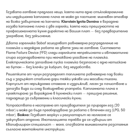
Газовото готвене предлага нещо, което нито една стъклокерамична
или индукционна котлонна плоча не може да постигне: мигновен отговор
на всяко завъртане на копчето.
Klarstein Ignito Domino
е вградена
газова котлонна плоча с две горелки, която носи прецизността на
професионалната кухня директно на Вашия плот — без предварително
загряване, без закъснение.
Двата горелника Sabaf осигуряват равномерно разпределение на
пламъка и надеждна работа на двете зони на готвене. Системата
Flame Failure Device (FFD) следи горелките непрекъснато и автоматично
спира газоподаването при неочаквано угасване на пламъка.
Електрическото запалване пуска пламъка безопасно с едно натискане
на бутон — без клечки за кибрит, без неудобства.
Решетките от чугун разпределят топлината равномерно под всеки
съд и задържат стабилно дори тежки уокове или масивни тигани.
Корпусът от неръждаема стомана е издръжлив, лесен за почистване и
запазва вида си след всекидневна употреба. Котлонната плоча е
проектирана за вграждане в кухненски плот — прецизно решение,
подходящо за съвременни и класически кухни.
Устройството е настроено от производителя за природен газ (20
mbar) и може да бъде преоборудвано за работа с втечнен газ (LPG, 50
mbar).
Важно:
Газовият маркуч и регулаторът на налягане се
закупуват отделно. Инсталацията трябва да се извърши от
квалифициран специалист — моля, спазвайте минималните разстояния
съгласно монтажните инструкции.