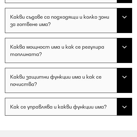
Какви съдове са подходящи и колко зони
за готвене има?
Каква мощност има и как се регулира
топлината?
Какви защитни функции има и как се
почиства?
Как се управлява и какви функции има?