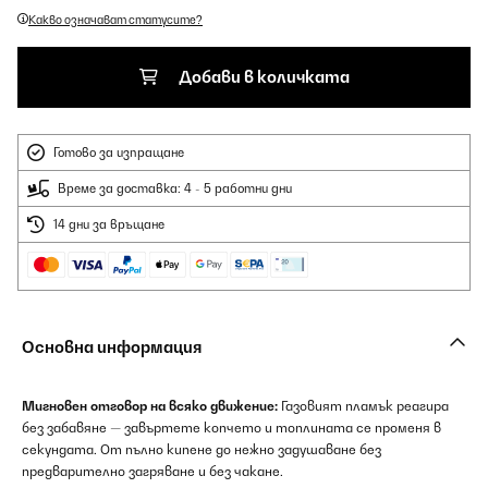
Какво означават статусите?
Добави в количката
Готово за изпращане
Време за доставка: 4 - 5 работни дни
14 дни за връщане
Основна информация
Мигновен отговор на всяко движение:
Газовият пламък реагира
без забавяне — завъртете копчето и топлината се променя в
секундата. От пълно кипене до нежно задушаване без
предварително загряване и без чакане.