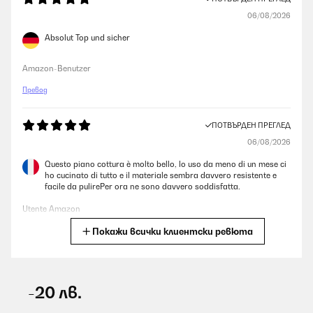
06/08/2026
Absolut Top und sicher
Amazon-Benutzer
Превод
ПОТВЪРДЕН ПРЕГЛЕД
06/08/2026
Questo piano cottura è molto bello, lo uso da meno di un mese ci
ho cucinato di tutto e il materiale sembra davvero resistente e
facile da pulirePer ora ne sono davvero soddisfatta.
Utente Amazon
Покажи всички клиентски ревюта
Превод
ПОТВЪРДЕН ПРЕГЛЕД
06/08/2026
-20 лв.
Very good product, was delivered sooner than expected.. 10/10