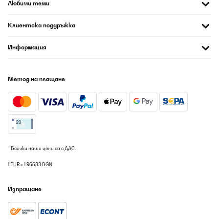
Любими теми
ПОТВЪРДЕН ПРЕГЛЕД
06/08/2026
Клиентска поддръжка
Ich habe mich schon seit Jahren wieder nach einem Gasherd
gesehnt und dieser sieht nicht nur toll aus, sonder funktioniert
Информация
auch super. Also habe ich ihn mir gekauft.Entgegen anderer
Rezensionen habe ich kein Problem damit , das bei Betrieb der
vorderen Platten die Knöpfe zu warm werden. Auch nicht, das die
Flammen auf kleinster Stufe noch zu groß sind.Ich betreibe ihn
Метод на плащане
mit Propangas aus einer 11 kg Flasche und dann muss man
natürlich einige Einstellungen vornehmen.Als erstes natürlich die
Düsen tauschen wenn man mit Propangas kocht. Das ist ziemlich
einfach mit einer 7mm Steckschlüssel zu bewerkstelligen. Auf den
Düsen stehen die Bohrungsdurchmesser drauf. Der größte
Durchmesser muss logischerweise auf den größten Brenner und
der kleinste Durchmesser auf den kleinsten Brenner. Ich denke
jeder versteht auf was ich hinaus will.Da die Gasherde werkseitig
auf Erdgas ausgelegt sind, muss man nebst den Düsen tauschen
* Всички наши цени са с ДДС.
auch noch den Strömungsfluss bei jeder einzelnen Flamme
einstellen.Keine Angst. Das ist genauso einfach wie der
1 EUR = 1.95583 BGN
Düsenwechsel.Ihr fangt mit einer Flamme an und arbeitet euch
durch.Das ganze geht folgendermaßen.1. Flamme zünden und
dann auf minimalste Stufe stellen2. in dieser Stellung zieht ihr
Изпращане
danach den Knopf ab und seht ein bisschen was von der
Ventileinheit3. zieht die Gummimanschette ab ( keine Angst, die
gehen genauso leicht später wieder drauf)4. links von der
Drehachse seht ihr zwei Schraubenköpfe - eine