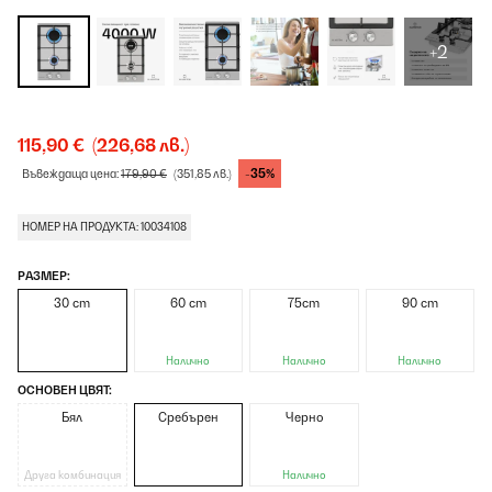
+2
115,90 €
(226,68 лв.)
-35%
Въвеждаща цена:
179,90 €
(351,85 лв.)
НОМЕР НА ПРОДУКТА: 10034108
РАЗМЕР:
30 cm
60 cm
75cm
90 cm
Налично
Налично
Налично
ОСНОВЕН ЦВЯТ:
Бял
Сребърен
Черно
Друга комбинация
Налично