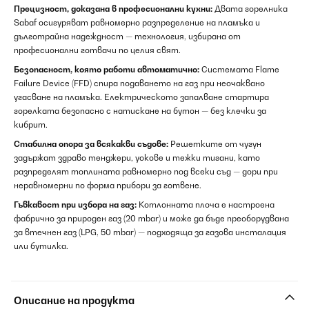
Прецизност, доказана в професионални кухни:
Двата горелника
Sabaf осигуряват равномерно разпределение на пламъка и
дълготрайна надеждност — технология, избирана от
професионални готвачи по целия свят.
Безопасност, която работи автоматично:
Системата Flame
Failure Device (FFD) спира подаването на газ при неочаквано
угасване на пламъка. Електрическото запалване стартира
горелката безопасно с натискане на бутон — без клечки за
кибрит.
Стабилна опора за всякакви съдове:
Решетките от чугун
задържат здраво тенджери, уокове и тежки тигани, като
разпределят топлината равномерно под всеки съд — дори при
неравномерни по форма прибори за готвене.
Гъвкавост при избора на газ:
Котлонната плоча е настроена
фабрично за природен газ (20 mbar) и може да бъде преоборудвана
за втечнен газ (LPG, 50 mbar) — подходяща за газова инсталация
или бутилка.
Описание на продукта