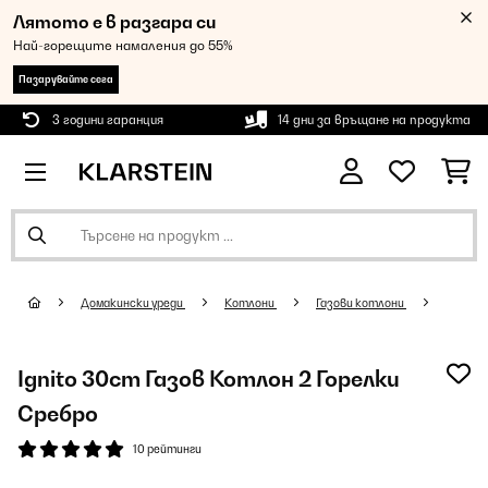
Лятото е в разгара си
Най-горещите намаления до 55%
Пазарувайте сега
3 години гаранция
14 дни за връщане на продукта
Домакински уреди
Котлони
Газови котлони
Ignito 30cm Газов Котлон 2 Горелки
Сребро
10 рейтинги