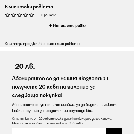
Клиентски ревюта
0 ревюта
Напишете ревю
Към този продукт все още няма ревюта.
-20 лв.
Абонирайте се за нашия нюзлетър и
получете 20 лева намаление за
следваща покупка!
Абонирайте се за нашите имейли, за да бъдете първият,
който научава за предстоящи разпродажби.
Отстъпката от 20 лева не може да се комбинира с други купони.
Минимална стойност на поръчката 200 лева.