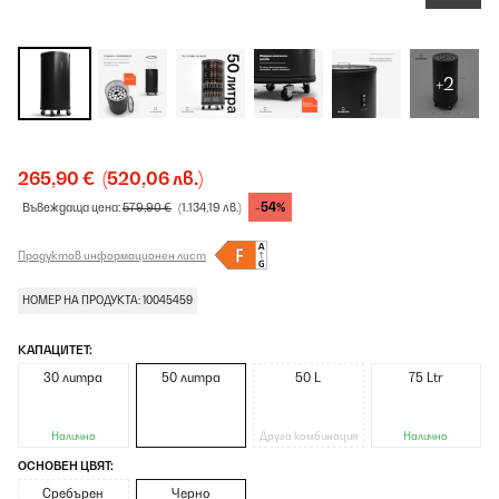
+2
265,90 €
(520,06 лв.)
-54%
Въвеждаща цена:
579,90 €
(1.134,19 лв.)
Продуктов информационен лист
НОМЕР НА ПРОДУКТА: 10045459
КАПАЦИТЕТ:
30 литра
50 литра
50 L
75 Ltr
Налично
Друга комбинация
Налично
ОСНОВЕН ЦВЯТ:
Сребърен
Черно