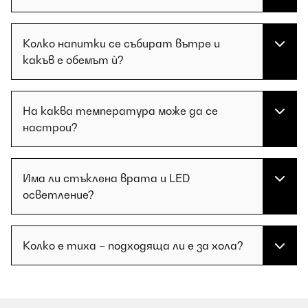
Колко напитки се събират вътре и
какъв е обемът ѝ?
На каква температура може да се
настрои?
Има ли стъклена врата и LED
осветление?
Колко е тиха – подходяща ли е за хола?