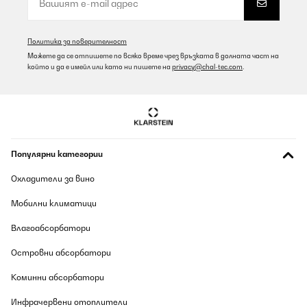
Политика за поверителност
Можете да се отпишете по всяко време чрез връзката в долната част на
който и да е имейл или като ни пишете на
privacy@chal-tec.com
.
Популярни категории
Охладители за вино
Мобилни климатици
Влагоабсорбатори
Островни абсорбатори
Коминни абсорбатори
Инфрачервени отоплители