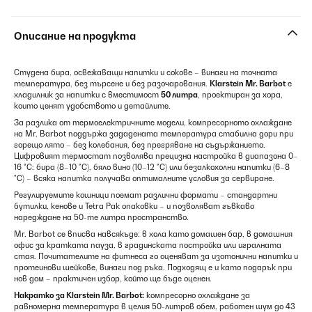
Описание на продукта
Студена бира, освежаващи напитки и сокове – винаги на точната
температура, без търсене и без разочарования.
Klarstein Mr. Barbot
е
хладилник за напитки с вместимост
50 литра
, проектиран за хора,
които ценят удобството и детайлите.
За разлика от термоелектричните модели, компресорното охлаждане
на Mr. Barbot поддържа зададената температура стабилна дори при
горещо лято – без колебания, без прегряване на съдържанието.
Цифровият термостат позволява прецизна настройка в диапазона 0–
16 °C: бира (8–10 °C), бяло вино (10–12 °C) или безалкохолни напитки (6–8
°C) – всяка напитка получава оптималните условия за сервиране.
Регулируемите кошници поемат различни формати – стандартни
бутилки, кенове и Tetra Pak опаковки – и позволяват гъвкаво
наредждане на 50-те литра пространство.
Mr. Barbot се вписва навсякъде: в хола като домашен бар, в домашния
офис за кратката пауза, в градинската постройка или игралната
стая. Почитателите на фитнеса го оценяват за изотонични напитки и
протеинови шейкове, винаги под ръка. Подходящ е и като подарък при
нов дом – практичен избор, който ще бъде оценен.
Накратко за Klarstein Mr. Barbot:
компресорно охлаждане за
равномерна температура в целия 50-литров обем, работен шум до 43