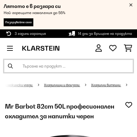
Лятото е в разгара си
Най-горещите намаления до 55%
Пазарувайте сега
3 години гаранция
14 дни за връщане на продукта
Домакински уреди
Хладилници и фризери
Хладилни витрини
Mr Barbot 82cm 50L професионален
охладител за напитки черен