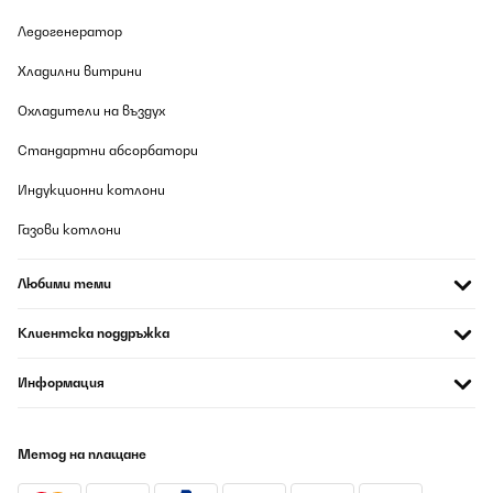
Ледогенератор
Хладилни витрини
Охладители на въздух
Стандартни абсорбатори
Индукционни котлони
Газови котлони
Любими теми
Клиентска поддръжка
Информация
Метод на плащане