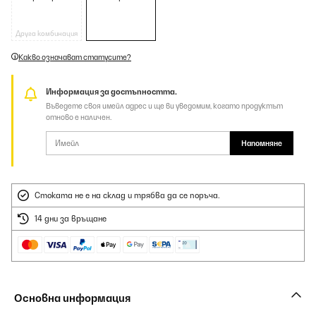
Друга комбинация
Какво означават статусите?
Информация за достъпността.
Въведете своя имейл адрес и ще ви уведомим, когато продуктът
отново е наличен.
Напомняне
Стоката не е на склад и трябва да се поръча.
14 дни за връщане
Основна информация