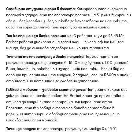
Стабилна студенина дори в жегата:
Компресорното охлаждане
поддържа зададената температура постоянна в целия вътрешен
обем – без колебания, без рискове за качеството на напитките,
дори при гореща лятна температура на помещението.
Тих компаньон за всяко помещение:
С работен шум до 43 dB Mr.
Barbot работи дискретно на заден план – в хола, офиса или зад
щанда, без да смущава разговора или концентрацията.
Точната температура за всяка напитка:
Термостатът се
регулира прецизно в диапазона 0–16 °C чрез бутони и LCD дисплей.
Бира, бяло вино, сокове или изотонични напитки – всеки вид се
сервира при оптималните градуси. Хладилен агент R600a с ниски
стойности на потенциал за глобално затопляне.
Гъвкав и мобилен – за всяко място в дома:
Четирите колела със
заключваща спирачка правят Mr. Barbot лесен за преместване –
от хола до градинската постройка или игралната стая.
Елегантната бъчвовидна форма се вписва естествено в
различни интериори, а свободностоящото му изпълнение не
изисква специален монтаж.
Точен до градус:
температури, регулируеми между 0 и 16 °C