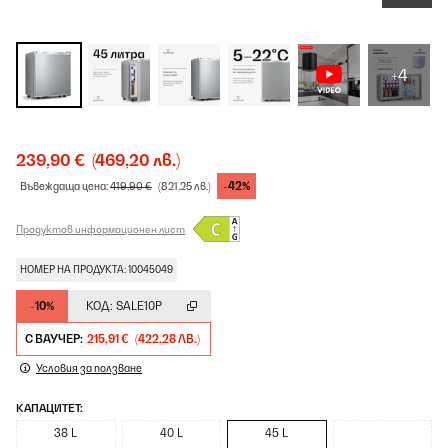
+4
239,90 €
(469,20 лв.)
-42%
Въвеждаща цена:
419,90 €
(821,25 лв.)
Продуктов информационен лист
НОМЕР НА ПРОДУКТА: 10045049
-10%
КОД:
SALE10P
С ВАУЧЕР:
215,91 €
(422,28 ЛВ.)
Условия за ползване
КАПАЦИТЕТ:
38 L
40 L
45 L