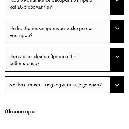
Колко напитки се събират вътре и
какъв е обемът ѝ?
На каква температура може да се
настрои?
Има ли стъклена врата и LED
осветление?
Колко е тиха – подходяща ли е за хола?
Аксесоари