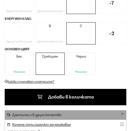
+7
Друга комбинация
Друга комбинация
ЕНЕРГИЕН КЛАС:
-
B
C
+2
Друга комбинация
Друга комбинация
ОСНОВЕН ЦВЯТ:
Бял
Сребърен
Черно
Налично
Налично
Какво означават статусите?
Добави в количката
Достъпен и в друго качество
Купете този продукт разопакован