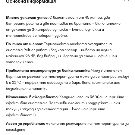
Основна информация
Място за целия запас:
С вместимост от 45 литра, два
вътрешни рафта и две поставки на вратата – включително
отделение за 2-литрови бутилки – кутии, бутилки и
тетрапакове се побират удобно.
По-тихо от шепот:
Термoелектрическата охладителна
система Peltier работи без компресор – нивото на шум е
максимум 26 dB, без вибрации. Идеално за спални, офиси или
хотелски стаи.
Правилната температура за всяка напитка:
Чрез 7-степенен
въртящ се регулатор температурата може да се настрои между
5 и 22 °C – перфектно съобразена с бира, вино, шампанско или
безалкохолни напитки.
Икономичен в ежедневието:
Хладилен агент R600a и енергийно
ефективна система с Пелтиеви елементи поддържат ниски
текущи разходи за експлоатация – клас на енергийна
ефективност C.
Лесен за управление:
механично регулиране на температурата за
охлаждане