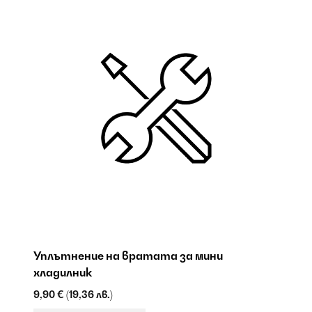
Уплътнение на вратата за мини
М
хладилник
9,
9,90 €
(19,36 лв.)
НО