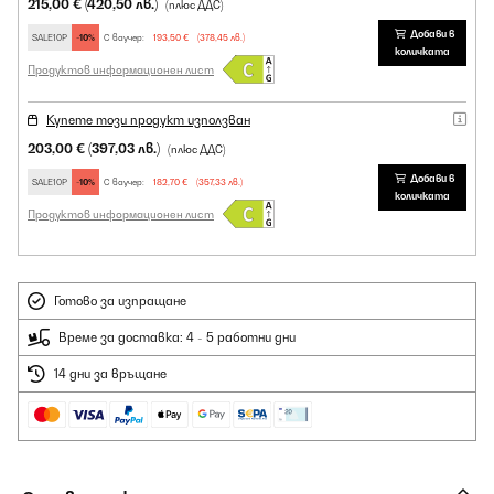
215,00 €
(420,50 лв.)
(плюс ДДС)
Добави в
SALE10P
-10%
С ваучер:
193,50 €
(378,45 лв.)
количката
Продуктов информационен лист
Купете този продукт използван
203,00 €
(397,03 лв.)
(плюс ДДС)
Добави в
SALE10P
-10%
С ваучер:
182,70 €
(357,33 лв.)
количката
Продуктов информационен лист
Готово за изпращане
Време за доставка: 4 - 5 работни дни
14 дни за връщане