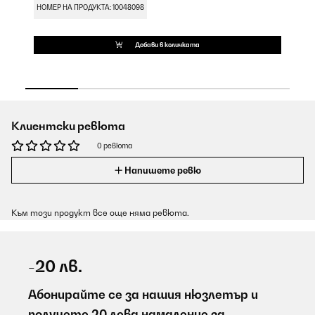
НОМЕР НА ПРОДУКТА: 10048098
Добави в количката
Клиентски ревюта
0 ревюта
Напишете ревю
Към този продукт все още няма ревюта.
-20 лв.
Абонирайте се за нашия нюзлетър и
получете 20 лева намаление за