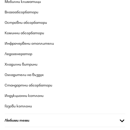
Мобилни климатици
Влагоабсорбатори
Островни абсорбатори
Коминни абсорбатори
Инфрачервени отоплители
Ледогенератор
Хладилни витрини
Охладители на въздух
Стандартни абсорбатори
Индукционни котлони
Газови котлони
Любими теми