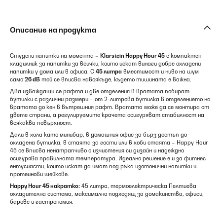
Описание на продукта
Студени напитки на момента –
Klarstein
Happy Hour 45
е компактен
хладилник за напитки за всички, които искат винаги добре охладени
напитки у дома или в офиса. С
45 литра
вместимост и ниво на шум
само
26 dB
той се вписва навсякъде, където тишината е важна.
Два изваждащи се рафта и две отделения в вратата побират
бутилки с различни размери – от 2-литрова бутилка в отделението на
вратата до кен в вътрешния рафт. Вратата може да се монтира от
двете страни, а регулируемите крачета осигуряват стабилност на
всякаква повърхност.
Дали в хола като минибар, в домашния офис за бърз достъп до
охладена бутилка, в стаята за гости или в хоби стаята – Happy Hour
45 се вписва ненатрапчиво с изчистения си дизайн и надеждно
осигурява правилната температура. Идеално решение е и за фитнес
ентусиасти, които искат да имат под ръка изотонични напитки и
протеинови шейкове.
Happy Hour 45 накратко:
45 литра, термоелектрическа Пелтиева
охладителна система, максимално подходящ за домакинства, офиси,
барове и гастрономия.