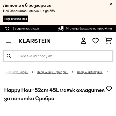
Лятото е в разгара си
Най-горещите намаления до 55%
Пазарувайте сега
3 години гаранция
14 дни за връщане на продукта
Домакински уреди
Хладилници и фризери
Хладилни витрини
Happy Hour 52cm 45L малък охладител
за напитки Сребро