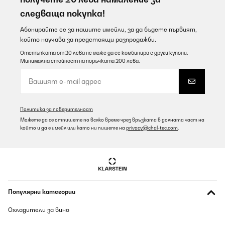
следваща покупка!
Абонирайте се за нашите имейли, за да бъдете първият,
който научава за предстоящи разпродажби.
Отстъпката от 20 лева не може да се комбинира с други купони.
Минимална стойност на поръчката 200 лева.
Политика за поверителност
Можете да се отпишете по всяко време чрез връзката в долната част на
който и да е имейл или като ни пишете на
privacy@chal-tec.com
.
Популярни категории
Охладители за вино