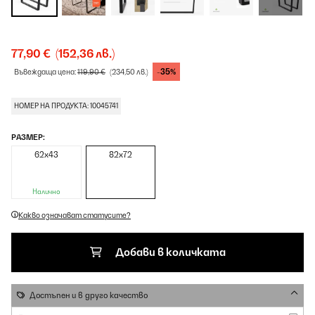
77,90 €
(152,36 лв.)
-35%
Въвеждаща цена:
119,90 €
(234,50 лв.)
НОМЕР НА ПРОДУКТА: 10045741
РАЗМЕР:
62x43
82x72
Налично
Какво означават статусите?
Добави в количката
Достъпен и в друго качество