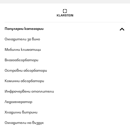
Популярни категории
Охладители за вино
Мобилни климатици
Влагоабсорбатори
Островни абсорбатори
Коминни абсорбатори
Инфрачервени отоплители
Ледогенератор
Хладилни витрини
Охладители на въздух