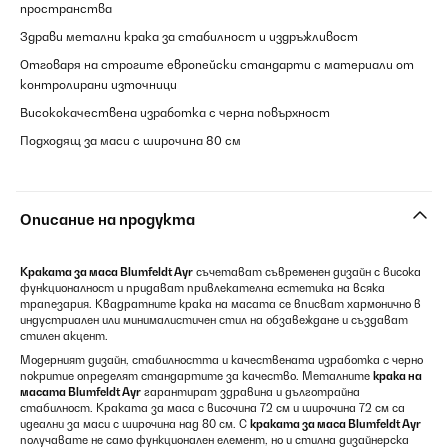
пространства
Здрави метални крака за стабилност и издръжливост
Отговаря на строгите европейски стандарти с материали от
контролирани източници
Висококачествена изработка с черна повърхност
Подходящ за маси с широчина 80 см
Описание на продукта
Краката за маса Blumfeldt Ayr
съчетават съвременен дизайн с висока
функционалност и придават привлекателна естетика на всяка
трапезария. Квадратните крака на масата се вписват хармонично в
индустриален или минималистичен стил на обзавеждане и създават
стилен акцент.
Модерният дизайн, стабилността и качествената изработка с черно
покритие определят стандартите за качество. Металните
крака на
масата Blumfeldt Ayr
гарантират здравина и дълготрайна
стабилност. Краката за маса с височина 72 см и широчина 72 см са
идеални за маси с широчина над 80 см. С
краката за маса Blumfeldt Ayr
получавате не само функционален елемент, но и стилна дизайнерска