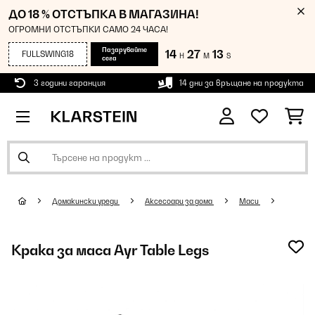
ДО 18 % ОТСТЪПКА В МАГАЗИНА!
ОГРОМНИ ОТСТЪПКИ САМО 24 ЧАСА!
Пазарувайте
14
27
13
FULLSWING18
H
M
S
сега
3 години гаранция
14 дни за връщане на продукта
Домакински уреди
Аксесоари за дома
Маси
Крака за маса Ayr Table Legs