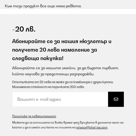
Към този продукт все още няма ревюта.
-20 лв.
Абонирайте се за нашия нюзлетър и
получете 20 лева намаление за
следваща покупка!
Абонирайте се за нашите имейли, за да бъдете първият,
който научава за предстоящи разпродажби.
Отстъпката от 20 лева не може да се комбинира с други купони.
Минимална стойност на поръчката 200 лева.
Политика за поверителност
Можете да се отпишете по всяко време чрез връзката в долната част на
който и да е имейл или като ни пишете на
privacy@chal-tec.com
.