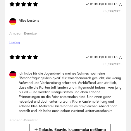
ПОТВЪРДЕН ПРЕГЛЕД
09/08/2026
Alles bestens
Amazon-Benutzer
Превод
ПОТВЪРДЕН ПРЕГЛЕД
09/08/2026
Ich habe für die Jugendweihe meines Sohnes noch eine
"Beschäftigungskleinigkeit" für zwischendurch gesucht, die wenig
Aufwand und Vorbereitung erfordert. Verblüffend war wirklich,
dass alle die Karten toll fanden und mitgemacht haben - von jung
bis alt - und wirklich lustige Selfies und eben schöne
Erinnerungen an die Feier entstanden sind. Und zwar ganz
nebenbei und doch unterhaltsam. Klare Kaufempfehlung und
schöne Idee. Mehrere Gäste haben es am gleichen Abend noch
bestellt und ich habs auch schon zweimal weiterverschenkt.
Amazon-Benutzer
Покажи всички клиентски ревюта
Превод