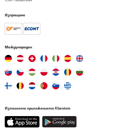
1 EUR = 1.95583 BGN
Eine tolle Idee für Geburtstage und Feiern jeglicher Art. Es
entstehen super Bilder sobald die Partygesellschafft mitmacht.
Изпращане
Amazon-Benutzer
Превод
ПОТВЪРДЕН ПРЕГЛЕД
09/08/2026
Международен
Cool Eine tolle Idee für Geburtstage und Feiern jeglicher Art. Es
entstehen super Bilder sobald die Partygesellschafft mitmacht.
Amazon-Benutzer
Превод
ПОТВЪРДЕН ПРЕГЛЕД
09/08/2026
Изтеглете приложението Klarstein
Könnten noch mehr Karten sein dennoch bin ich zufrieden
Amazon-Benutzer
Превод