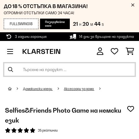
ДО 18 % ОТСТЪПКА В МАГАЗИНА!
ОГРОМНИ ОТСТЪПКИ САМО 24 ЧАСА!
Пазарувайте
21
20
44
FULLSWING18
H
M
S
сега
3 години гаранция
14 дни за връщане на продукта
Домакински уреди
Аксесоари за дома
Selfies&Friends Photo Game на немски
език
25 рейтинги