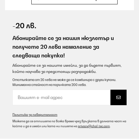
ПОТВЪРДЕН ПРЕГЛЕД
09/08/2026
-20 лв.
Alles super, macht viel Spaß!
Абонирайте се за нашия нюзлетър и
Amazon-Benutzer
получете 20 лева намаление за
следваща покупка!
Превод
Абонирайте се за нашите имейли, за да бъдете първият,
ПОТВЪРДЕН ПРЕГЛЕД
който научава за предстоящи разпродажби.
09/08/2026
Отстъпката от 20 лева не може да се комбинира с други купони.
Минимална стойност на поръчката 200 лева.
Super Partybeschäftigung Wir hatten die Karten zur Jugendweihe
genutzt und hat viel Spaß gemacht
Amazon-Benutzer
Превод
Политика за поверителност
Можете да се отпишете по всяко време чрез връзката в долната част на
който и да е имейл или като ни пишете на
privacy@chal-tec.com
.
ПОТВЪРДЕН ПРЕГЛЕД
09/08/2026