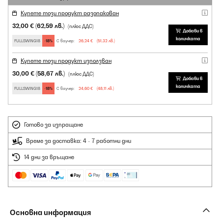
Купете този продукт разопакован
32,00 €
(62,59 лв.)
(плюс ДДС)
Добави в
количката
FULLSWING18
-18%
С ваучер:
26,24 €
(51,32 лв.)
Купете този продукт използван
30,00 €
(58,67 лв.)
(плюс ДДС)
Добави в
количката
FULLSWING18
-18%
С ваучер:
24,60 €
(48,11 лв.)
Готово за изпращане
Време за доставка: 4 - 7 работни дни
14 дни за връщане
Основна информация