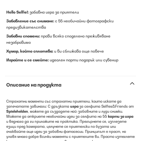
Hello Selfie!:
забавна игра за приятели
Забавление със снимане:
с 55 необичайни фотографски
предизвикателства
Забавни спомени:
прави всяко споделено преживяване
незабравимо
Хумор, който сплотява:
и ви сближава още повече
Играйте и се смейте:
идеален парти подарък или сувенир
Описание на продукта
Страхотни моменти със страхотни приятели, които искате да
запечатате завинаги: С дръзката
игра
за селфита Selfies&Friends от
Spielehelden
, можете да създадете най-забавните и луди снимки.
Можете да откриете необичайни идеи за селфита на 55
карти за игра
и веднага да ги приложите на практика. Прегърнете се, изплезете
езици пред камерата, целунете се приятелски по бузата или
очаквайте още идеи за забавни фотосесии. Принципът е прост, но
улавя много добре всички моменти с приятелите ви. Просто изтеглете