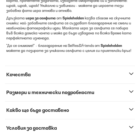
карта, прочетете задачата, извадете смартфона си и започнете:
щрак, щрак, щрак! Уникално и завинаги - можете да играете тази
забавна фото
игра отново и отново.
Дръзката
игра за селфита
от
Spielehelden
казва сбогом на скучните
снимки: най-забавните селфита се създават благодарение на смели и
необичайни фотографски идеи. Малката игра за селфита се побира
във всяка дамска чанта и може да бъде извадена по всяко време като
перфектната изненада.
"Да се снимаме!" - благодарение на
Selfies&Friends
от
Spielehelden
можете да позирате за уникални селфита с целия си приятелски кръг!
Качества
Размери и технически подробности
Какво ще бъде доставено
Условия за доставка