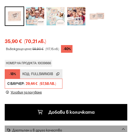
35,90 €
(70,21 лв.)
-40%
Въвеждаща цена:
59,90 €
(117,15 лв.)
НОМЕР НА ПРОДУКТА: 10039666
-18%
КОД:
FULLSWING18
С ВАУЧЕР:
29,44 €
(57,58 ЛВ.)
Условия за ползване
Добави в количката
Достъпен и в друго качество