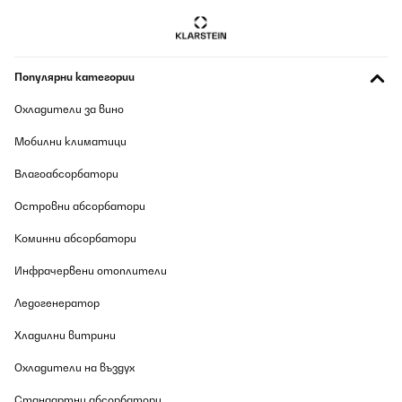
Hab es zu 60.Geburtstagfeier meines Partner gekauf! Hoff auf
eine lustige Einlage
Amazon-Benutzer
Популярни категории
Превод
Охладители за вино
ПОТВЪРДЕН ПРЕГЛЕД
Мобилни климатици
09/08/2026
Влагоабсорбатори
Macht Spaß, regt zum Kommunizieren an
Островни абсорбатори
Amazon-Benutzer
Коминни абсорбатори
Превод
Инфрачервени отоплители
ПОТВЪРДЕН ПРЕГЛЕД
Ледогенератор
09/08/2026
Хладилни витрини
Dieses Kartenspiel hat uns schon einige Male den Hintern vor
Langeweile gerettet. Kinder wie Erwachsene können mit diesem
Охладители на въздух
Spiel die Lachmuskeln trainieren. Ein Handy hat immer jemand
dabei und schießt wahllos Bilder, also warum das nicht
Стандартни абсорбатори