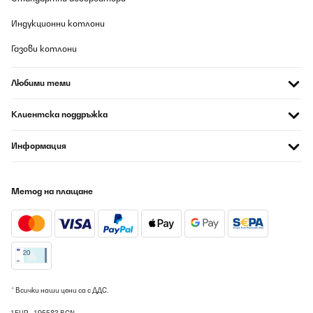
kombinieren? Auf den Spielkarten stehen Sachen, die einer
machen soll "mach ein lautes Tiergeräusch" und der andere
fotografiert dazu. Die Bilder sind einzigartig. Was am Ende dabei
Индукционни котлони
rauskommt ist ein lustiger Abend/Nachmittag mit Freunden ohne
Langeweile aber mit vielen Erinnerungen.
Газови котлони
Amazon-Benutzer
Любими теми
Превод
Клиентска поддръжка
ПОТВЪРДЕН ПРЕГЛЕД
09/08/2026
Информация
Das Spiel kam wie angegeben an. Die Karten waren Super
verpackt, noch Orginal in einer Folie. Die Karten werde ich das
erste Mal auf einen Jungessellenen Abschied Ende Mai
Метод на плащане
verwenden. Aufjeden fall sind lustige kleine Aufgaben dabei.
Amazon-Benutzer
Превод
ПОТВЪРДЕН ПРЕГЛЕД
* Всички наши цени са с ДДС.
09/08/2026