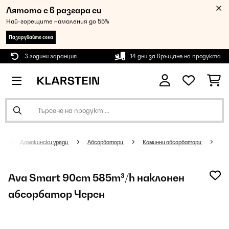
Лятото е в разгара си
Най-горещите намаления до 55%
Пазарувайте сега
3 години гаранция
14 дни за връщане на продукта
Домакински уреди
Абсорбатори
Коминни абсорбатори
Ava Smart 90cm 585m³/h наклонен
абсорбатор Черен