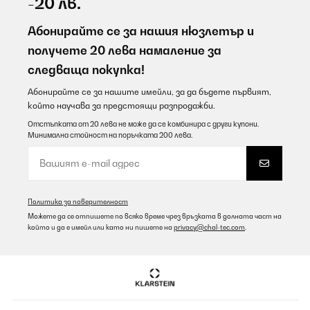
-20 лв.
Абонирайте се за нашия нюзлетър и
получете 20 лева намаление за
следваща покупка!
Абонирайте се за нашите имейли, за да бъдете първият,
който научава за предстоящи разпродажби.
Отстъпката от 20 лева не може да се комбинира с други купони.
Минимална стойност на поръчката 200 лева.
Политика за поверителност
Можете да се отпишете по всяко време чрез връзката в долната част на
който и да е имейл или като ни пишете на
privacy@chal-tec.com
.