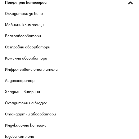
Популярни категории
Охладители за вино
Мобилни климатици
Влагоабсорбатори
Островни абсорбатори
Коминни абсорбатори
Инфрачервени отоплители
Ледогенератор
Хладилни витрини
Охладители на въздух
Стандартни абсорбатори
Индукционни котлони
Газови котлони