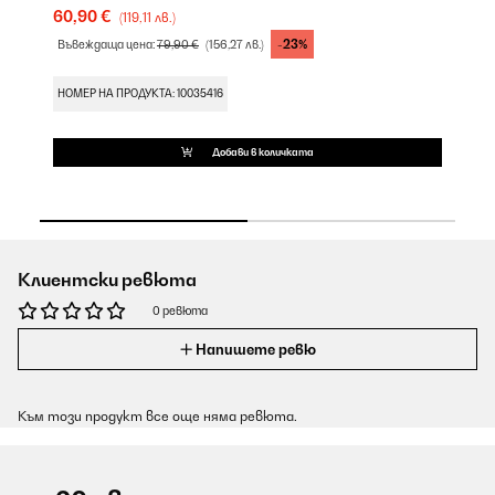
60,90 €
14
(119,11 лв.)
-23%
Въвеждаща цена:
79,90 €
(156,27 лв.)
НО
НОМЕР НА ПРОДУКТА: 10035416
Добави в количката
Клиентски ревюта
0 ревюта
Напишете ревю
Към този продукт все още няма ревюта.