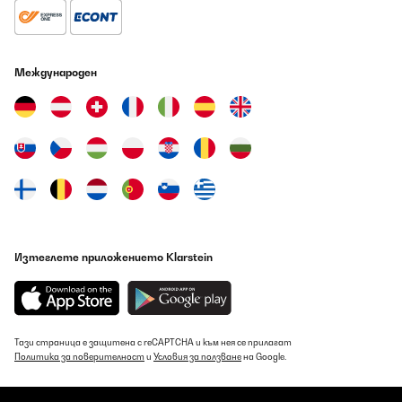
Международен
Изтеглете приложението Klarstein
Тази страница е защитена с reCAPTCHA и към нея се прилагат
Политика за поверителност
и
Условия за ползване
на Google.