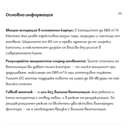
Основна информация
Мощна аспирация в елегантен корпус:
С капацитет до 585 m³/h
Klarstein Ava улавя ефективно мазни пари, миризми и частици от
готвене. Ширината от 90 cm я прави идеална за по-широки
котлони, а наклоненият дизайн се вписва без усилие в
съвременната кухня.
Регулирайте мощността според готвенето:
Трите степени на
вентилация Ви дават пълен контрол — по-ниска мощност при
задушаване, максимум от 585 m³/h при интензивно пържене.
Тихият DC мотор поддържа нивото на шума до 59 dB дори на най-
висока степен.
Гъвкав монтаж — с или без външна вентилация:
Ava работи и
като аспиратор с отвод навън, и в режим на рециркулация. За
рециркулационен режим са включени два активни въглеродни
филтъра — не е необходима връзка с външна вентилация.