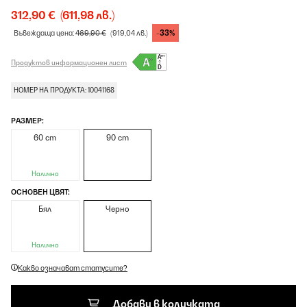
312,90 €
(611,98 лв.)
-33%
Въвеждаща цена:
469,90 €
(919,04 лв.)
Продуктов информационен лист
НОМЕР НА ПРОДУКТА: 10041168
РАЗМЕР:
60 cm
90 cm
Налично
ОСНОВЕН ЦВЯТ:
Бял
Черно
Налично
Какво означават статусите?
Добави в количката