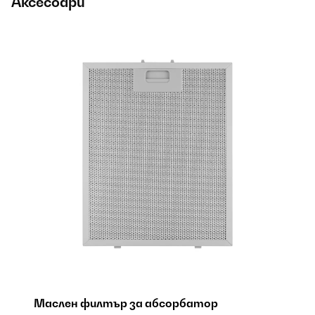
Аксесоари
ри
Маслен филтър за абсорбатор
Ф