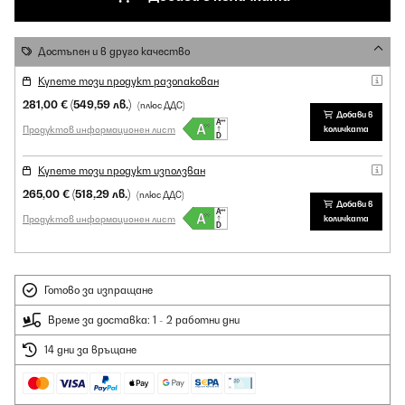
Достъпен и в друго качество
Купете този продукт разопакован
281,00 €
(549,59 лв.)
(плюс ДДС)
Добави в
Продуктов информационен лист
количката
Купете този продукт използван
265,00 €
(518,29 лв.)
(плюс ДДС)
Добави в
Продуктов информационен лист
количката
Готово за изпращане
Време за доставка: 1 - 2 работни дни
14 дни за връщане