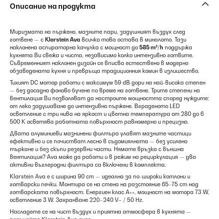
Описание на продукта
Миризмата на пържено, мазните пари, задушният въздух след
готвене — с
Klarstein Ava
всичко това остава в миналото. Тази
наклонена аспираторна качулка с мощност до
585 m³/h
поддържа
кухнята Ви свежа и чиста, независимо колко интензивно готвите.
Съвременният наклонен дизайн се вписва естествено в модерно
обзаведената кухня и превръща традиционния комин в излишество.
Тихият DC мотор работи с максимум 59 dB дори на най-висока степен
— без досадно фоново бучене по време на готвене. Трите степени на
вентилация Ви позволяват да настроите мощността според нуждите:
от леко задушаване до интензивно пържене. Вграденото LED
осветление с три нива на яркост и цветна температура от 280 до 6
500 K осветява работната повърхност равномерно и прецизно.
Двата алуминиеви мазнинени филтъра улавят мазните частици
ефективно и се почистват лесно в съдомиялната — без усилено
търкане и без скъпи резервни части. Нямате връзка с външна
вентилация? Ava може да работи и в режим на рециркулация — два
активни въглеродни филтъра са включени в комплекта.
Klarstein Ava е с ширина 90 cm — идеална за по-широки котлони и
готварски печки. Монтира се на стена на разстояние 65–75 cm над
готварската повърхност. Енергиен клас A++, мощност на мотора 73 W,
осветление 3 W. Захранване 220–240 V~ / 50 Hz.
Насладете се на чист въздух и приятна атмосфера в кухнята —