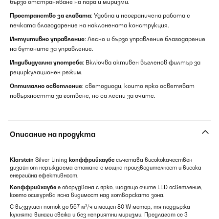
бързо отстраняване на пара и миризми.
Пространство за главата
: Удобна и неограничена работа с
печката благодарение на наклонената конструкция.
Интуитивно управление
: Лесно и бързо управление благодарение
на бутоните за управление.
Индивидуална употреба
: Включва активен въгленов филтър за
рециркулационен режим.
Оптимално осветление
: светодиоди, които ярко осветяват
повърхността за готвене, но са лесни за очите.
Описание на продукта
Klarstein
Silver Lining
копффрийхаубе
съчетава висококачествен
дизайн от неръждаема стомана с мощна производителност и висока
енергийна ефективност.
Копффрийхаубе
е оборудвана с ярко, щадящо очите LED осветление,
което осигурява ясна видимост над готварската зона.
С въздушен поток до 557 м³/ч и мощен 80 W мотор, тя поддържа
кухнята винаги свежа и без неприятни миризми. Предлагат се 3