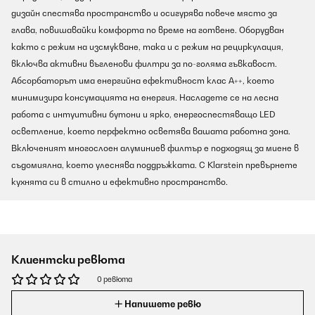
дизайн спестява пространство и осигурява повече място за
глава, повишавайки комфорта по време на готвене. Оборудван
както с режим на изсмукване, така и с режим на рециркулация,
включва активни въгленови филтри за по-голяма гъвкавост.
Абсорбаторът има енергийна ефективност клас A++, което
минимизира консумацията на енергия. Насладете се на лесна
работа с интуитивни бутони и ярко, енергоспестяващо LED
осветление, което перфектно осветява вашата работна зона.
Включеният многослоен алуминиев филтър е подходящ за миене в
съдомиялна, което улеснява поддръжката. С Klarstein превърнете
кухнята си в стилно и ефективно пространство.
Клиентски ревюта
0 ревюта
Напишете ревю