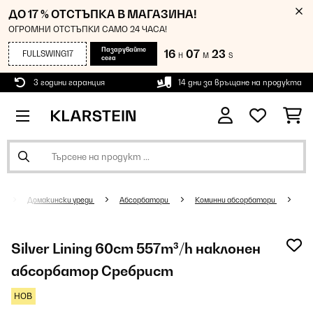
ДО 17 % ОТСТЪПКА В МАГАЗИНА!
ОГРОМНИ ОТСТЪПКИ САМО 24 ЧАСА!
Пазарувайте
16
07
21
FULLSWING17
H
M
S
сега
3 години гаранция
14 дни за връщане на продукта
Домакински уреди
Абсорбатори
Коминни абсорбатори
Silver Lining 60cm 557m³/h наклонен
абсорбатор Сребрист
НОВ