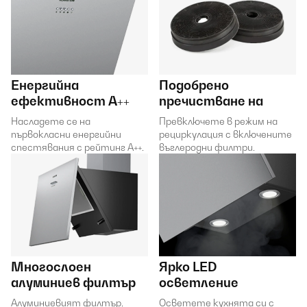
Енергийна
Подобрено
ефективност A++
пречистване на
Насладете се на
Превключете в режим на
първокласни енергийни
рециркулация с включените
спестявания с рейтинг A++.
въглеродни филтри.
Многослоен
Ярко LED
алуминиев филтър
осветление
Алуминиевият филтър,
Осветете кухнята си с