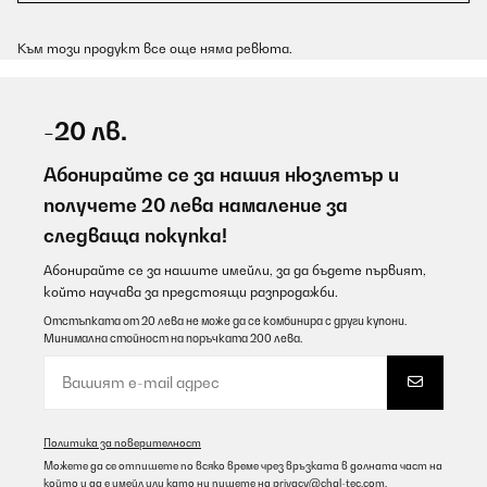
Към този продукт все още няма ревюта.
-20 лв.
Абонирайте се за нашия нюзлетър и
получете 20 лева намаление за
следваща покупка!
Абонирайте се за нашите имейли, за да бъдете първият,
който научава за предстоящи разпродажби.
Отстъпката от 20 лева не може да се комбинира с други купони.
Минимална стойност на поръчката 200 лева.
Политика за поверителност
Можете да се отпишете по всяко време чрез връзката в долната част на
който и да е имейл или като ни пишете на
privacy@chal-tec.com
.