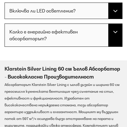
Включва ли LED осветление?
Колко е енергийно ефективен
абсорбаторът?
Klarstein Silver Lining 60 см Ъглов Абсорбатор
- Висококласна Производителност
Абсорбаторът Klarstein Silver Lining с ъглов дизайн и ширина 60 см
преосмисля кухненската вентилация чрез съчетание на стил,
ефективност и функционалност. Изработен от
висококачествена неръждаема стомана, този абсорбатор
гарантира издръжливост и елегантност. Мощният му въздушен
поток от 597 м³/ч осигурява бързо отстраняване на парата и
миризмите, поддържайки свежа атмосфера. Компактният ъглов