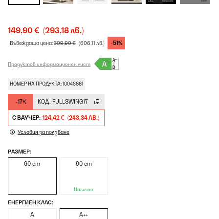
149,90 €
(293,18 лв.)
-51%
Въвеждаща цена:
309,90 €
(606,11 лв.)
Продуктов информационен лист
НОМЕР НА ПРОДУКТА: 10048661
-17%
КОД:
FULLSWING17
С ВАУЧЕР:
124,42 €
(243,34 ЛВ.)
Условия за ползване
РАЗМЕР:
60 cm
90 cm
Налично
ЕНЕРГИЕН КЛАС:
A
A++