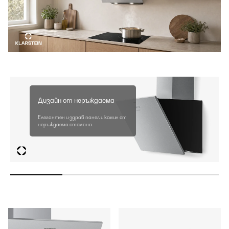
Дизайн от неръждаема
Елегантен и здрав панел и комин от
неръждаема стомана.