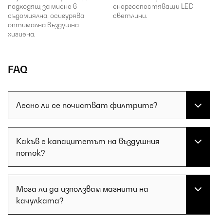
подходящ за миене в
енергоспестяващи LED
съдомиялна, осигурява
светлини.
оптимална въздушна
хигиена.
FAQ
Лесно ли се почистват филтрите?
Какъв е капацитетът на въздушния
поток?
Мога ли да използвам магнити на
качулката?