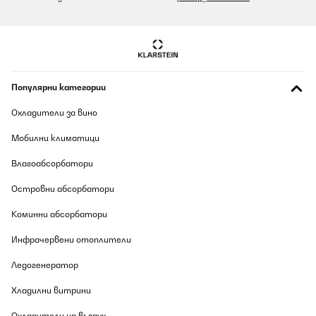
Популярни категории
Охладители за вино
Мобилни климатици
Влагоабсорбатори
Островни абсорбатори
Коминни абсорбатори
Инфрачервени отоплители
Ледогенератор
Хладилни витрини
Охладители на въздух