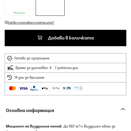
Налично
Какво означават статусите?
Добави в количката
Готово за изпращане
Време за доставка: 4 - 7 работни дни
14 дни за връщане
Основна информация
Мощност на въздушния поток
: До 557 м³/ч въздушен обем за