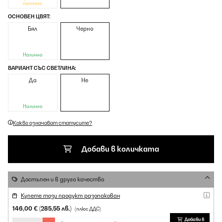
налично
ОСНОВЕН ЦВЯТ:
Бял
Черно
Налично
ВАРИАНТ СЪС СВЕТЛИНА:
Да
Не
Налично
Какво означават статусите?
Добави в количката
Достъпен и в друго качество
Купете този продукт разопакован
146,00 €
(285,55 лв.)
(плюс ДДС)
Добави в