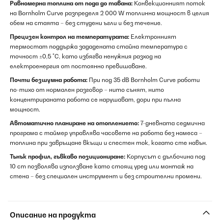
Равномерна топлина от пода до тавана:
Конвекционният поток
на Bornholm Curve разпределя 2 000 W топлинна мощност в целия
обем на стаята – без студени ъгли и без течение.
Прецизен контрол на температурата:
Електронният
термостат поддържа зададената стайна температура с
точност ±0,5 °C, като избягва ненужния разход на
електроенергия от постоянно превишаване.
Почти безшумна работа:
При под 35 dB Bornholm Curve работи
по-тихо от нормален разговор – нито сънят, нито
концентрираната работа се нарушават, дори при пълна
мощност.
Автоматично планиране на отоплението:
7-дневната седмична
програма с таймер управлява часовете на работа без намеса –
топлина при завръщане вкъщи и спестен ток, когато сте навън.
Тънък профил, гъвкаво позициониране:
Корпусът с дълбочина под
10 cm позволява използване като стоящ уред или монтаж на
стена – без специален инструмент и без строителни промени.
Описание на продукта