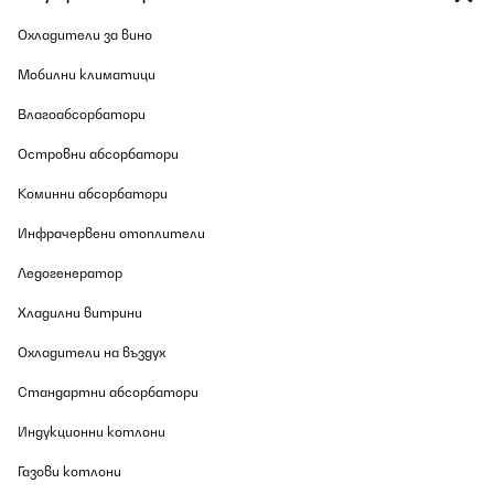
ПОТВЪРДЕН ПРЕГЛЕД
Охладители за вино
09/08/2026
Мобилни климатици
Die Elektroheizung von Klarstein funktioniert wirklich gut und
wärmt schnell. Meine Anforderung war ein Gerät dass einfach
Влагоабсорбатори
und schnell zwischen den Räumen zu transportieren ist.Naturlich
nett, dass das Gerät Rollen hat. Hauptnutzungsräume sind der
Островни абсорбатори
Keller und das Badezimmer. Im Keller befindet sich eine
Dartscheibe , Couch usw. und wird nur selten genutzt. Da soll es
Коминни абсорбатори
schnell gehen, gleichmäßig und natürlich die Größe des Kellers
heizen können. Das macht der Klarstein sehr gut. Das Bad hat
Инфрачервени отоплители
eine kleinere Fläche und ist dementsprechend schneller
aufgewärmt.Meine Frau freuts nach dem Duschen.Die App selber
finde ich gut gemacht. Sie ist übersichtlich und die Einstellung der
Ледогенератор
Temperatur geht schnell. Maximal Temperatur und der Wechsel
zwischen Normal und Eco Modus ,sowie ein Countdown und
Хладилни витрини
Zeitplan finde ich gut. Die Displaybeleuchtung kann man auch
ausschalten. Man kann das Gerät auch über das Außendisplay
Охладители на въздух
bedienen. Was mir nicht gefällt ist, wenn der Normalmodus aktiv
ist, man ein wahrnembares ständiges Fiepen hört.Das nervt
Стандартни абсорбатори
gewaltig. Im Bad beim Duschen oder beim Darten im Keller
natürlich egal,da bekommt man das kaum mit.Wenn das Ding
also Mal im Schlafzimmer stehen sollte unbedingt in den Eco
Индукционни котлони
Modus. So ist das Gerät toll und stylisch und ich kann es jedem ,,
wärmstens,, empfehlen.
Газови котлони