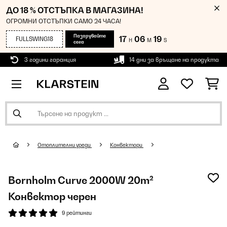
ДО 18 % ОТСТЪПКА В МАГАЗИНА!
ОГРОМНИ ОТСТЪПКИ САМО 24 ЧАСА!
Пазарувайте
17
06
19
FULLSWING18
H
M
S
сега
3 години гаранция
14 дни за връщане на продукта
Oтоплителни уреди
Конвектори
Bornholm Curve 2000W 20m²
Конвектор черен
9 рейтинги