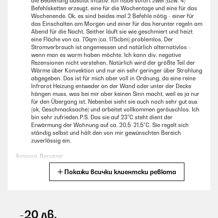
die Bedienung absolut intuitiv. Ich habe sofort zwei (bzw. 4)
Befehlsketten erzeugt, eine für die Wochentage und eine für das
Wochenende. Ok, es sind beides mal 2 Befehle nötig - einer für
das Einschalten am Morgen und einer für das herunter regeln am
Abend für die Nacht. Seither läuft sie wie geschmiert und heizt
eine Fläche von ca. 70qm (ca. 175cbm) problemlos. Der
Stromverbrauch ist angemessen und natürlich alternativlos -
wenn man es warm haben möchte. Ich kann div. negative
Rezensionen nicht verstehen. Natürlich wird der größte Teil der
Wärme über Konvektion und nur ein sehr geringer über Strahlung
abgegeben. Das ist für mich aber voll in Ordnung, da eine reine
Infrarot Heizung entweder an der Wand oder unter der Decke
hängen muss, was bei mir aber keinen Sinn macht, weil es ja nur
für den Übergang ist. Nebenbei sieht sie auch noch sehr gut aus
(ok, Geschmacksache) und arbeitet vollkommen geräuschlos. Ich
bin sehr zufrieden.P.S. Das sie auf 23°C steht dient der
Erwärmung der Wohnung auf ca. 20,5-21,5°C. Sie regelt sich
ständig selbst und hält den von mir gewünschten Bereich
zuverlässig ein.
Amazon-Benutzer
Покажи всички клиентски ревюта
Превод
ПОТВЪРДЕН ПРЕГЛЕД
09/08/2026
-20 лв.