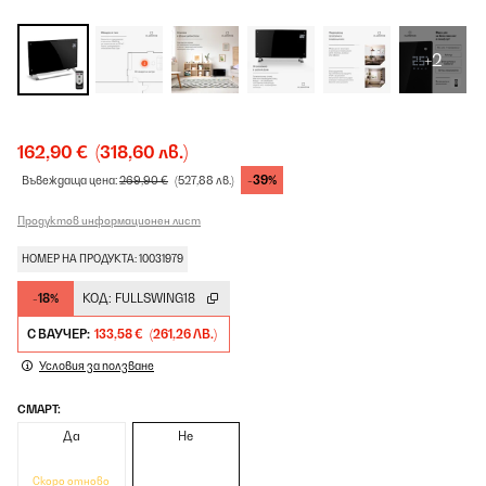
+2
162,90 €
(318,60 лв.)
-39%
Въвеждаща цена:
269,90 €
(527,88 лв.)
Продуктов информационен лист
НОМЕР НА ПРОДУКТА: 10031979
-18%
КОД:
FULLSWING18
С ВАУЧЕР:
133,58 €
(261,26 ЛВ.)
Условия за ползване
СМАРТ:
Да
Не
Скоро отново