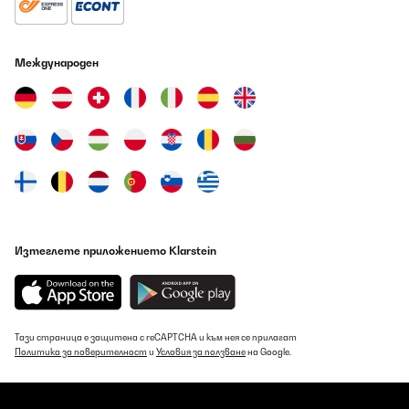
ПОТВЪРДЕН ПРЕГЛЕД
09/08/2026
Международен
Llevo ya, una semana con el y estoy muy conforme en
general.Adquirí el modelo blanco de 2000W y va perfecto para
mi habitación que es relativamente grande (20 mts2) es fácil de
programar y la función de calentar es bastante rápida. (Tarda
unos 30 minutos en obtener 20-21 grados en el lugar)La salida de
aire caliente va por una rejilla trasera superior y se distribuye de
manera uniforme por el lugar.Al encenderlo, identifica de
inmediato cuál es la temperatura del lugar y te va indicando en
su pantalla, la subida de calor en grados, hasta llegar al que has
programado.Es elegante y de buenos materiales. El mando a
distancia es sencillo pero funcional.Lo he puesto en la pared
(recomiendo no muy lejos del piso para que el aire caliente circule
Изтеглете приложението Klarstein
mejor y con más espacio hacia arriba) y el soporte aguanta bien
ya que no es un producto con un peso elevado, es más bien
liviano.La temperatura maxima que alcanza (en teoría) es de
33grados pero en la práctica me ha calentado efectivamente
hasta los 25 grados como máximo.Recomiendo el
producto.Actualizaré el comentario en 1 mes, para indicar
Тази страница е защитена с reCAPTCHA и към нея се прилагат
consumo real en KW v/s horas de uso en casa.Actualización de
Политика за поверителност
и
Условия за ползване
на Google.
consumo: Me ha llegado la factura incorporando periodo de
consumo en que he utilizado el calefactor ( compré el de 2000W
blanco plano).Usándolo a diario en una habitación grande,
horario de encendido 18-23 hrs programándolo a 28 grados