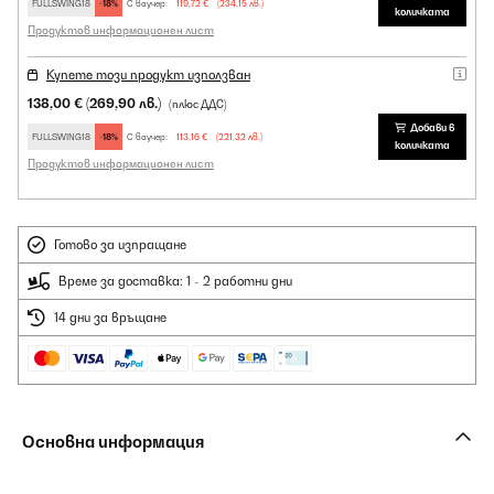
FULLSWING18
-18%
С ваучер:
119,72 €
(234,15 лв.)
количката
Продуктов информационен лист
Купете този продукт използван
138,00 €
(269,90 лв.)
(плюс ДДС)
Добави в
FULLSWING18
-18%
С ваучер:
113,16 €
(221,32 лв.)
количката
Продуктов информационен лист
Готово за изпращане
Време за доставка: 1 - 2 работни дни
14 дни за връщане
Основна информация