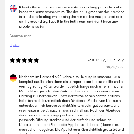
It heats the room fast, the thermostat is working properly and it
keeps the same temperature. The design is great but the interface
is a little misleading while using the remote but you get used to it
on the second try. I use it in the bathroom and don't have any
problems so far
Amazon user
Превод
ПОТВЪРДЕН ПРЕГЛЕД
09/08/2026
Nachdem im Herbst die 24 Jahre alte Heizung in unserem Haus
komplett ausfiel, sich dann als unreparierbar herausstellte und es
von Tag zu Tag kälter wurde, habe ich lange nach einer sinnvollen
Möglichkeit gesucht, den Zeitraum bis zum Einbau einer neuen
Heizung zu überbrücken. Trotz der teilweise schlechten Kritiken
habe ich mich letztendlich doch für dieses Modell von Klarstein
entschieden. Ich bereue es nicht.Sie kam sehr gut verpackt und -
wie meistens bei Amazon - auch schnell an. Nach der Montage
der etwas versteckt eingepackten Füsse (einfach nur in die
passende Öffnung stecken) und der einfach und schnellen
Kopplung mit dem iPhone (die App hatte ich bereits) konnte es
auch schon losgehen. Die App ist sehr übersichtlich gestaltet und