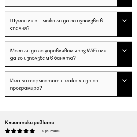
Шумен ли е – може ли да се използва в
спалня?
Мога ли да го управлявам чрез WiFi или
да го използвам в банята?
Има ли термостат и може ли да се
програмира?
Клиентски ревюта
9 рейтинги