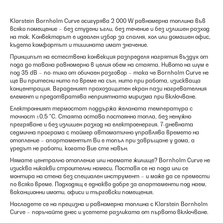
Klarstein Bornholm Curve осигурява 2 000 W равномерна топлина във
всяко помещение – без студени ъгли, без течение и без излишен разход
на ток. Конвекторът е идеален избор за спалня, хол или домашен офис,
където комфортът и тишината имат значение.
Принципът на естествена конвекция разпределя нагрятия въздух от
пода до тавана равномерно в целия обем на стаята. Нивото на шум е
под 35 dB – по-тихо от обичаен разговор – така че Bornholm Curve не
ще Ви притесни нито по време на сън, нито при работа, изискваща
концентрация. Вграденият прахозащитен екран пази нагревателния
елемент и предотвратява неприятната миризма при включване.
Електронният термостат поддържа желаната температура с
точност ±0,5 °C. Стаята остава постоянно топла, без ненужно
прегряване и без излишен разход на електроенергия. 7-дневната
седмична програма с таймер автоматично управлява времето на
отопление – апартаментът Ви е топъл при завръщане у дома, а
уредът не работи, когато Вие сте навън.
Нямате централно отопление или наемате жилище? Bornholm Curve не
изисква никакви строителни намеси. Поставя се на пода или се
монтира на стена без специален инструмент – и може да се премести
по всяко време. Подходящ е еднакво добре за апартаменти под наем,
ваканционни имоти, офиси и търговски помещения.
Насладете се на прецизна и равномерна топлина с Klarstein Bornholm
Curve – поръчайте днес и усетете разликата от първото включване.