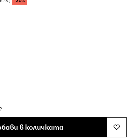
-30%
25 лв.)
?
бави в количката