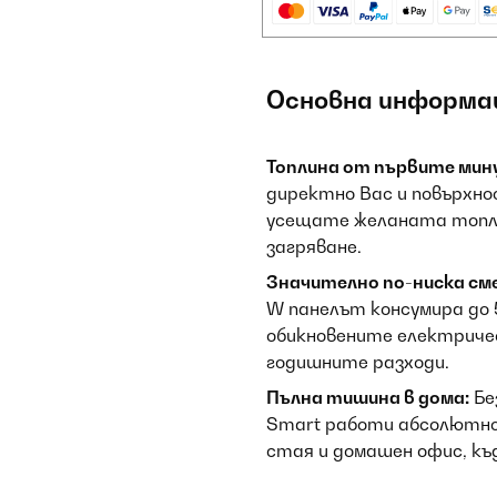
Основна информа
Топлина от първите мин
директно Вас и повърхн
усещате желаната топли
загряване.
Значително по-ниска см
W панелът консумира до 
обикновените електриче
годишните разходи.
Пълна тишина в дома:
Бе
Smart работи абсолютно 
стая и домашен офис, к