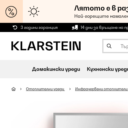
Лятото е в ра
Най-горещите намален
3 години гаранция
14 дни за връщане на 
Домакински уреди
Кухненски уред
Oтоплителни уреди
Инфрачервени отоплител