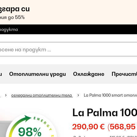
згара си
ия до 55%
продукта
и
Oтоплителни уреди
Охлаждане
Пречиств
и
огледални отоплителни тела
La Palma 1000 smart отоп
La Palma 10
290,90 €
(568,95 