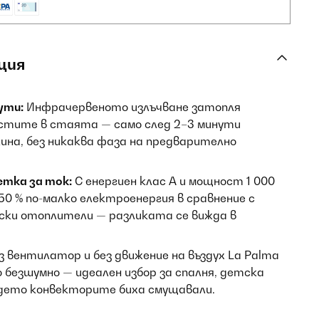
ция
ути:
Инфрачервеното излъчване затопля
остите в стаята — само след 2–3 минути
на, без никаква фаза на предварително
етка за ток:
С енергиен клас А и мощност 1 000
50 % по-малко електроенергия в сравнение с
ски отоплители — разликата се вижда в
з вентилатор и без движение на въздух La Palma
безшумно — идеален избор за спалня, детска
ъдето конвекторите биха смущавали.