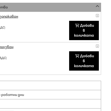
ство
зопакован
Добави
ДДС)
в
количката
ползван
Добави
 ДДС)
в
количката
5 работни дни