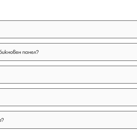
бикновен панел?
е?