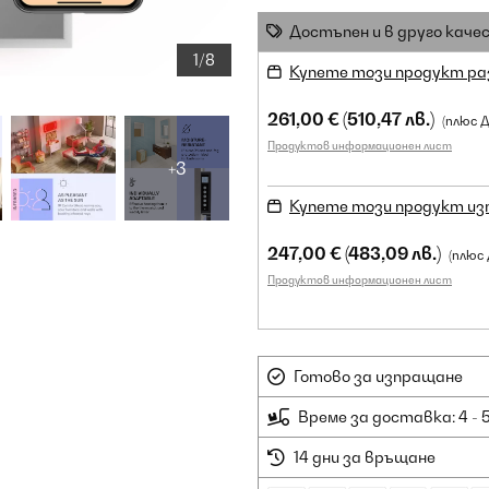
Достъпен и в друго каче
1/8
Купете този продукт ра
261,00 €
(510,47 лв.)
(плюс 
Продуктов информационен лист
+3
Купете този продукт из
247,00 €
(483,09 лв.)
(плюс
Продуктов информационен лист
Готово за изпращане
Време за доставка: 4 - 
14 дни за връщане