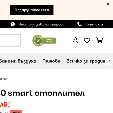
Пазарувайте сега
Често задавани въпроси
Контакт
ане на въздуха
Грилове
Всичко за градинат
лител
00 smart отоплител
лв.)