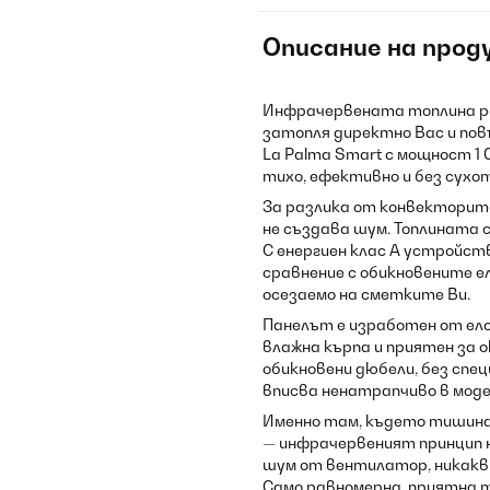
Описание на прод
Инфрачервената топлина ра
затопля директно Вас и повъ
La Palma Smart с мощност 1
тихо, ефективно и без сухо
За разлика от конвекторите,
не създава шум. Топлината с
С енергиен клас А устройст
сравнение с обикновените е
осезаемо на сметките Ви.
Панелът е изработен от ело
влажна кърпа и приятен за 
обикновени дюбели, без спе
вписва ненатрапчиво в моде
Именно там, където тишина
— инфрачервеният принцип н
шум от вентилатор, никакви
Само равномерна, приятна т