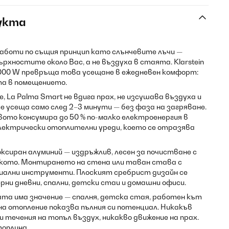
укта
боти по същия принцип като слънчевите лъчи —
рхностите около Вас, а не въздуха в стаята. Klarstein
 000 W превръща това усещане в ежедневен комфорт:
та в помещението.
 La Palma Smart не вдига прах, не изсушава въздуха и
е усеща само след 2–3 минути — без фаза на загряване.
вото консумира до 50 % по-малко електроенергия в
лектрически отоплителни уреди, което се отразява
ксиран алуминий — издръжлив, лесен за почистване с
окото. Монтирането на стена или таван става с
циални инструменти. Плоският сребрист дизайн се
рни дневни, спални, детски стаи и домашни офиси.
та има значение — спалня, детска стая, работен кът
а отопление показва пълния си потенциал. Никакъв
 течения на топъл въздух, никакво движение на прах.
оплина.