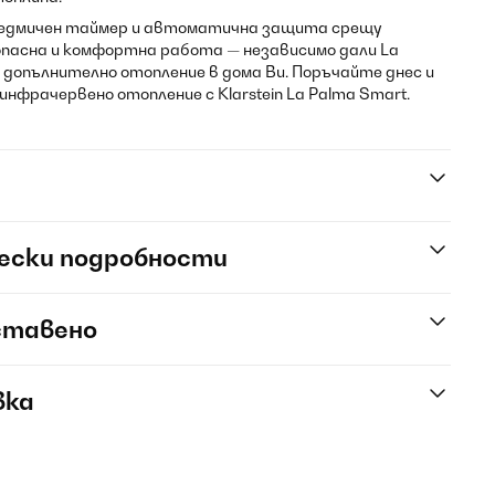
седмичен таймер и автоматична защита срещу
опасна и комфортна работа — независимо дали La
и допълнително отопление в дома Ви. Поръчайте днес и
нфрачервено отопление с Klarstein La Palma Smart.
ески подробности
ставено
вка