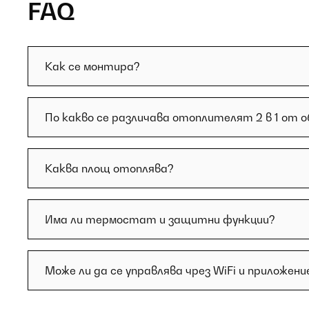
FAQ
Как се монтира?
По какво се различава отоплителят 2 в 1 от о
Каква площ отоплява?
Има ли термостат и защитни функции?
Може ли да се управлява чрез WiFi и приложени