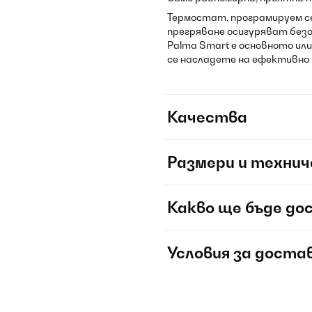
Термостат, програмируем 
прегряване осигуряват без
Palma Smart е основното ил
се насладете на ефективно и
Качества
Размери и технич
Какво ще бъде до
Условия за доста