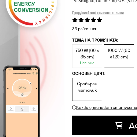
Въвеждаща цена:
419,90 €
(821,
Продуктов информационен лист
36 рейтинги
ТЕМА НА ПРОМЯНАТА:
750 W (60 x
1000 W (60
85 cm)
x 120 cm)
Налично
ОСНОВЕН ЦВЯТ:
Сребърен
металик
Какво означават статусите
До