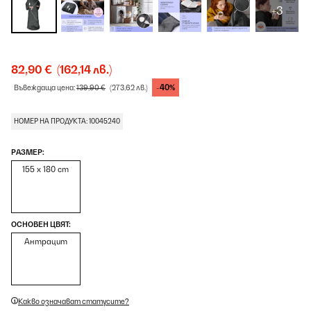
+3
82,90 €
(162,14 лв.)
-40%
Въвеждаща цена:
139,90 €
(273,62 лв.)
НОМЕР НА ПРОДУКТА: 10045240
РАЗМЕР:
155 x 180 cm
ОСНОВЕН ЦВЯТ:
Антрацит
Какво означават статусите?