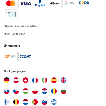
Amazon-Benutzer
Превод
* Всички наши цени са с ДДС.
ПОТВЪРДЕН ПРЕГЛЕД
07/08/2026
1 EUR = 1.95583 BGN
Wir haben sie als weihnachtensgeschenk gekauft und sie kam
sehr gut an. Preis Leistung ist sehr gut. Gerne wieder
Изпращане
Amazon-Benutzer
Превод
ПОТВЪРДЕН ПРЕГЛЕД
Международен
07/08/2026
Feierabend Decke
Amazon-Benutzer
Превод