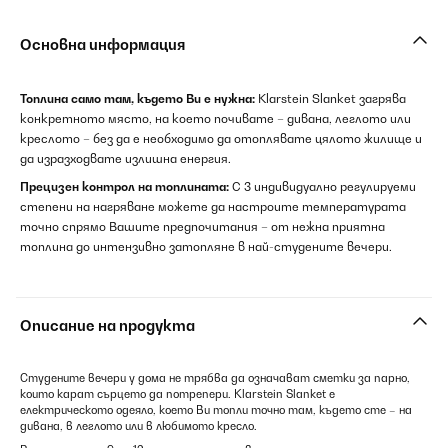
Основна информация
Топлина само там, където Ви е нужна:
Klarstein Slanket загрява
конкретното място, на което почивате – дивана, леглото или
креслото – без да е необходимо да отоплявате цялото жилище и
да изразходвате излишна енергия.
Прецизен контрол на топлината:
С 3 индивидуално регулируеми
степени на нагряване можете да настроите температурата
точно спрямо Вашите предпочитания – от нежна приятна
топлина до интензивно затопляне в най-студените вечери.
Описание на продукта
Студените вечери у дома не трябва да означават сметки за парно,
които карат сърцето да потрепери. Klarstein Slanket е
електрическото одеяло, което Ви топли точно там, където сте – на
дивана, в леглото или в любимото кресло.