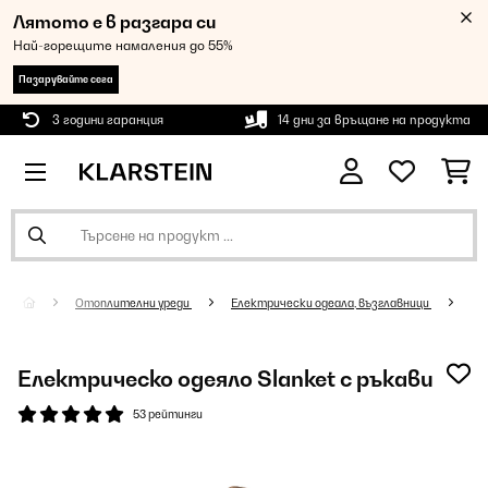
Лятото е в разгара си
Най-горещите намаления до 55%
Пазарувайте сега
3 години гаранция
14 дни за връщане на продукта
Oтоплителни уреди
Електрически одеала, възглавници
Електрическо одеяло Slanket с ръкави
53 рейтинги