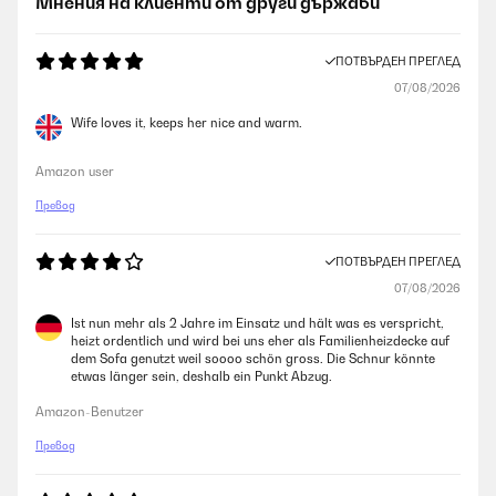
Мнения на клиенти от други държави
ПОТВЪРДЕН ПРЕГЛЕД
07/08/2026
Wife loves it, keeps her nice and warm.
Amazon user
Превод
ПОТВЪРДЕН ПРЕГЛЕД
07/08/2026
Ist nun mehr als 2 Jahre im Einsatz und hält was es verspricht,
heizt ordentlich und wird bei uns eher als Familienheizdecke auf
dem Sofa genutzt weil soooo schön gross. Die Schnur könnte
etwas länger sein, deshalb ein Punkt Abzug.
Amazon-Benutzer
Превод