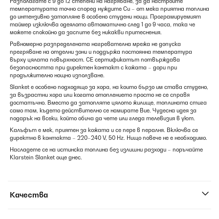
Разполагате с 9 до 12 степени на нагряване, за да настроите
температурата точно според нуждите Си – от мека приятна топлина
до интензивно затопляне в особено студени нощи. Програмируемият
таймер изключва одеялото автоматично след 1 до 9 часа, така че
можете спокойно да заспите без никакви притеснения.
Равномерно разпределената нагревателна мрежа не допуска
прегряване на отделни зони и поддържа постоянна температура
върху цялата повърхност. CE сертификатът потвърждава
безопасността при директен контакт с кожата – дори при
продължително нощно използване.
Slanket е особено подходящо за хора, на които бързо им става студено,
за възрастни хора или когато отоплението просто не се справя
достатъчно. Вместо да затопляте цялото жилище, топлината стига
само там, където действително се намирате Вие. Чудесна идея за
подарък на всеки, който обича да чете или гледа телевизия в уют.
Калъфът е мек, приятен за кожата и се пере в пералня. Включва се
директно в контакта – 220–240 V, 50 Hz. Нищо повече не е необходимо.
Насладете се на истинска топлина без излишни разходи – поръчайте
Klarstein Slanket още днес.
Качества