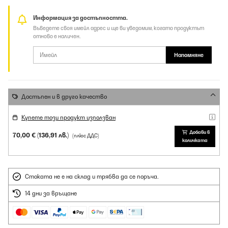
Информация за достъпността.
Въведете своя имейл адрес и ще ви уведомим, когато продуктът
отново е наличен.
Напомняне
Достъпен и в друго качество
Купете този продукт използван
Добави в
70,00 €
(136,91 лв.)
(плюс ДДС)
количката
Стоката не е на склад и трябва да се поръча.
14 дни за връщане