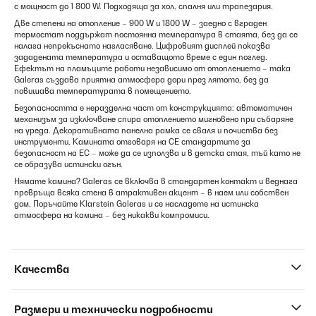
с мощност до 1 800 W. Подходяща за хол, спалня или трапезария.
Две степени на отопление – 900 W и 1800 W – заедно с вграден
термостат поддържат постоянна температура в стаята, без да се
налага непрекъснато нагласяване. Цифровият дисплей показва
зададената температура и оставащото време с един поглед.
Ефектът на пламъците работи независимо от отоплението – така
Galeras създава приятна атмосфера дори през лятото, без да
повишава температурата в помещението.
Безопасността е неразделна част от конструкцията: автоматичен
механизъм за изключване спира отоплението мигновено при събаряне
на уреда. Декоративната панелна рамка се сваля и почиства без
инструменти. Камината отговаря на CE стандартите за
безопасност на ЕС – може да се използва и в детска стая, тъй като не
се образува истински огън.
Нямате камина? Galeras се включва в стандартен контакт и веднага
превръща всяка стена в атрактивен акцент – в наем или собствен
дом. Поръчайте Klarstein Galeras и се насладете на истинска
атмосфера на камина – без никакви компромиси.
Качества
Размери и технически подробности