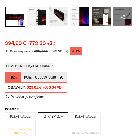
+3
394,90 €
(772,36 лв.)
-37%
Въвеждаща цена:
629,90 €
(1.231,98 лв.)
НОМЕР НА ПРОДУКТА: 10046437
-18%
КОД:
FULLSWING18
С ВАУЧЕР:
323,82 €
(633,34 ЛВ.)
Условия за ползване
РАЗМЕР:
102х47х12см
127x47x12см
152x47x12см
Скоро отново
налично
Друга комбинация