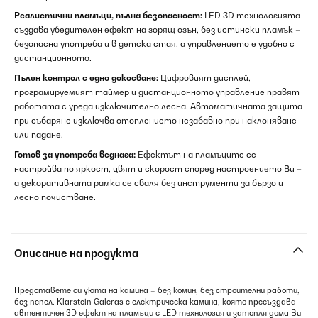
Реалистични пламъци, пълна безопасност:
LED 3D технологията
създава убедителен ефект на горящ огън, без истински пламък –
безопасна употреба и в детска стая, а управлението е удобно с
дистанционното.
Пълен контрол с едно докосване:
Цифровият дисплей,
програмируемият таймер и дистанционното управление правят
работата с уреда изключително лесна. Автоматичната защита
при събаряне изключва отоплението незабавно при наклоняване
или падане.
Готов за употреба веднага:
Ефектът на пламъците се
настройва по яркост, цвят и скорост според настроението Ви –
а декоративната рамка се сваля без инструменти за бързо и
лесно почистване.
Описание на продукта
Представете си уюта на камина – без комин, без строителни работи,
без пепел. Klarstein Galeras е електрическа камина, която пресъздава
автентичен 3D ефект на пламъци с LED технология и затопля дома Ви