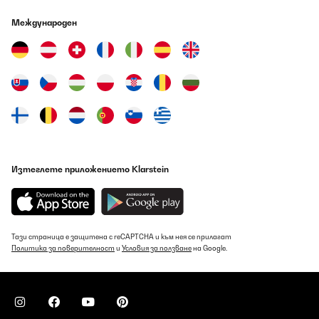
Международен
Изтеглете приложението Klarstein
Тази страница е защитена с reCAPTCHA и към нея се прилагат
Политика за поверителност
и
Условия за ползване
на Google.