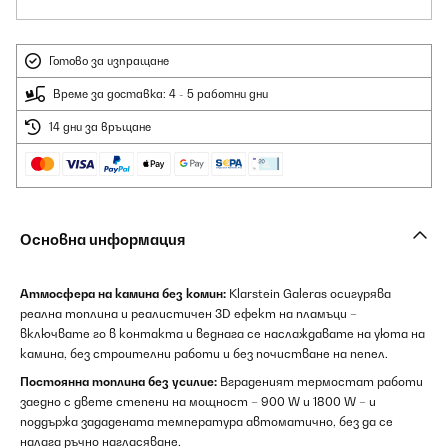
Готово за изпращане
Време за доставка: 4 - 5 работни дни
14 дни за връщане
Основна информация
Атмосфера на камина без комин:
Klarstein Galeras осигурява
реална топлина и реалистичен 3D ефект на пламъци –
включвате го в контакта и веднага се наслаждавате на уюта на
камина, без строителни работи и без почистване на пепел.
Постоянна топлина без усилие:
Вграденият термостат работи
заедно с двете степени на мощност – 900 W и 1800 W – и
поддържа зададената температура автоматично, без да се
налага ръчно нагласяване.