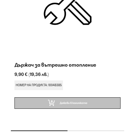
Държач за вътрешно отопление
К
о
9,90 €
(19,36 лв.)
9,
НОМЕР НА ПРОДУКТА: 10048385
НО
Добави в количката