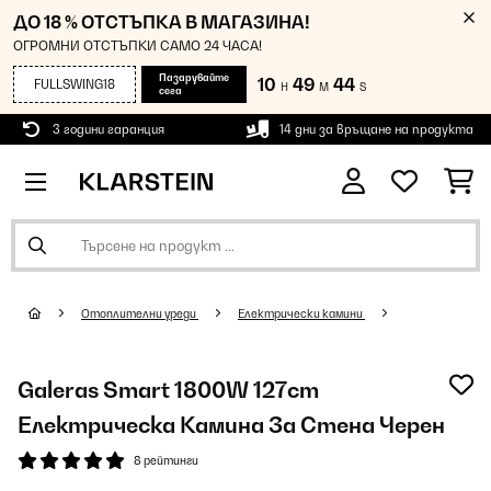
ДО 18 % ОТСТЪПКА В МАГАЗИНА!
ОГРОМНИ ОТСТЪПКИ САМО 24 ЧАСА!
Пазарувайте
10
49
44
FULLSWING18
H
M
S
сега
3 години гаранция
14 дни за връщане на продукта
Oтоплителни уреди
Електрически камини
Galeras Smart 1800W 127cm
Електрическа Камина За Стена Черен
8 рейтинги