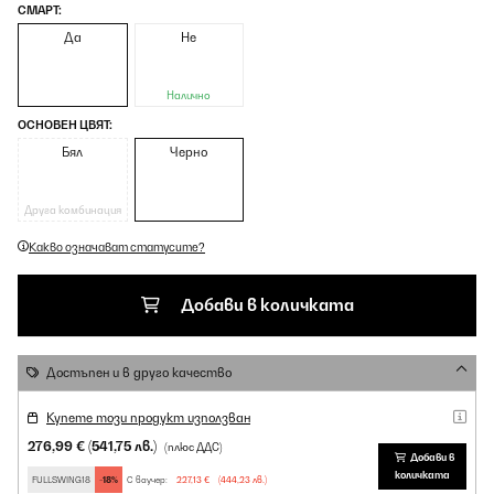
СМАРТ:
Да
Не
Налично
ОСНОВЕН ЦВЯТ:
Бял
Черно
Друга комбинация
Какво означават статусите?
Добави в количката
Достъпен и в друго качество
Купете този продукт използван
276,99 €
(541,75 лв.)
(плюс ДДС)
Добави в
количката
FULLSWING18
-18%
С ваучер:
227,13 €
(444,23 лв.)