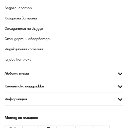
Ледогенератор
Хладилни витрини
Охладители на въздух
Стандартни абсорбатори
Индукционни котлони
Газови котлони
Любими теми
Клиентска поддръжка
Информация
Метод на плащане