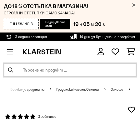
ДО 18 % ОТСТЪПКА В МАГАЗИНА!
ОГРОМНИ ОТСТЪПКИ САМО 24 ЧАСА!
Пазарувайте
19
05
18
FULLSWING18
H
M
S
сега
3 години гаранция
14 дни за връщане на продукта
Всичко за градината
Градински камини, Огнища
Огнища
3 рейтинги