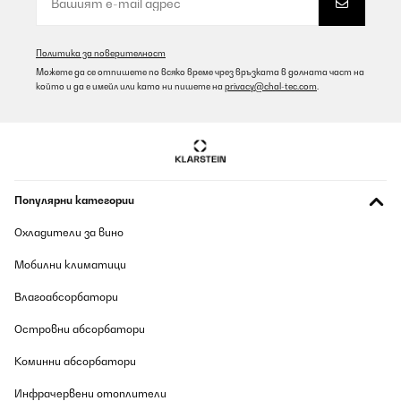
Политика за поверителност
Можете да се отпишете по всяко време чрез връзката в долната част на
който и да е имейл или като ни пишете на
privacy@chal-tec.com
.
Популярни категории
Охладители за вино
Мобилни климатици
Влагоабсорбатори
Островни абсорбатори
Коминни абсорбатори
Инфрачервени отоплители