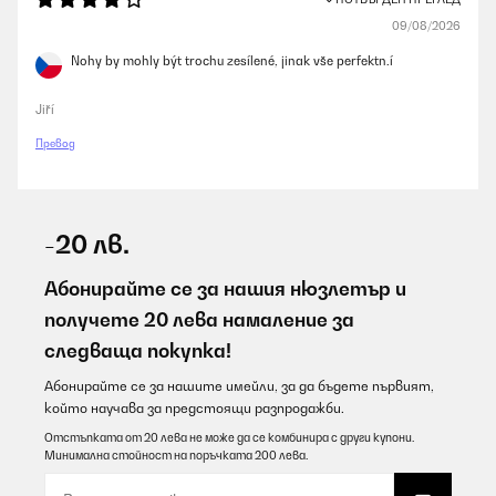
09/08/2026
Nohy by mohly být trochu zesílené, jinak vše perfektn.í
Jiří
Превод
-20 лв.
Абонирайте се за нашия нюзлетър и
получете 20 лева намаление за
следваща покупка!
Абонирайте се за нашите имейли, за да бъдете първият,
който научава за предстоящи разпродажби.
Отстъпката от 20 лева не може да се комбинира с други купони.
Минимална стойност на поръчката 200 лева.