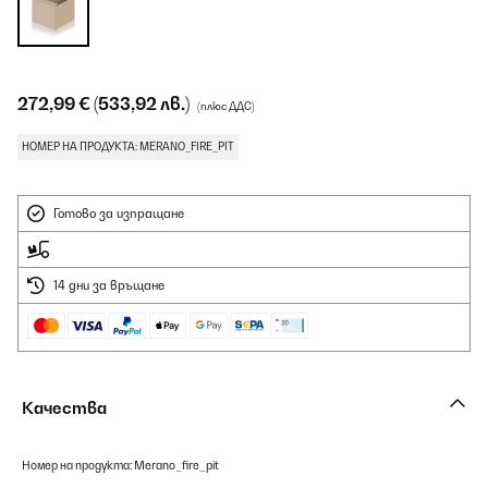
272,99 €
(533,92 лв.)
(плюс ДДС)
НОМЕР НА ПРОДУКТА: MERANO_FIRE_PIT
Готово за изпращане
14 дни за връщане
Качества
Номер на продукта: Merano_fire_pit