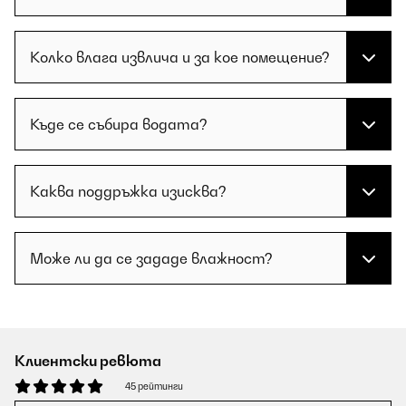
Колко влага извлича и за кое помещение?
Къде се събира водата?
Каква поддръжка изисква?
Може ли да се зададе влажност?
Клиентски ревюта
45 рейтинги