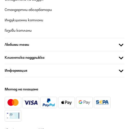
assurda, riesce a deumidificare ad una velocità incredibile, ed il
contenitore da 8 litri, permette di non stare sempre a svuotarlo.
Стандартни абсорбатори
Unica pecca, il rumore... È davvero rumoroso! Ok ci abbiamo
fatto l'abitudine e riusciamo a tenerlo acceso anche su notte...
Индукционни котлони
Però è molto rumoroso. Attenti a non mettere l'umidità molto
bassa... Soprattutto la notte... Perché è talmente potente che vi
Газови котлони
farebbe seccare la gola e pure le piante in casa
Utente Amazon
Любими теми
Превод
Клиентска поддръжка
ПОТВЪРДЕН ПРЕГЛЕД
Информация
07/08/2026
Works fine, just wish the app had some litters production
statistics
Метод на плащане
Amazon user
Превод
ПОТВЪРДЕН ПРЕГЛЕД
07/08/2026