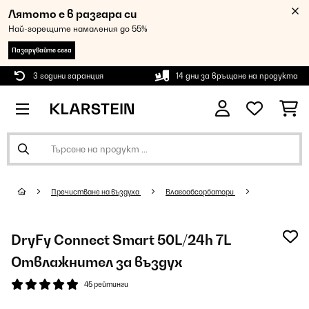
Лятото е в разгара си
Най-горещите намаления до 55%
Пазарувайте сега
3 години гаранция
14 дни за връщане на продукта
Пречистване на въздуха
Влагоабсорбатори
DryFy Connect Smart 50L/24h 7L
Отвлажнител за въздух
45 рейтинги