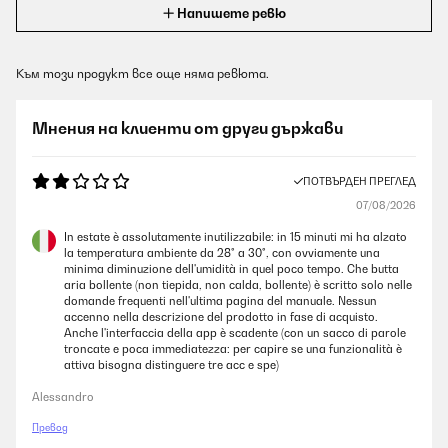
Напишете ревю
Към този продукт все още няма ревюта.
Мнения на клиенти от други държави
ПОТВЪРДЕН ПРЕГЛЕД
07/08/2026
In estate è assolutamente inutilizzabile: in 15 minuti mi ha alzato
la temperatura ambiente da 28° a 30°, con ovviamente una
minima diminuzione dell'umidità in quel poco tempo. Che butta
aria bollente (non tiepida, non calda, bollente) è scritto solo nelle
domande frequenti nell'ultima pagina del manuale. Nessun
accenno nella descrizione del prodotto in fase di acquisto.
Anche l'interfaccia della app è scadente (con un sacco di parole
troncate e poca immediatezza: per capire se una funzionalità è
attiva bisogna distinguere tre acc e spe)
Alessandro
Превод