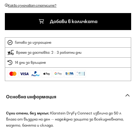
Какво означават статусите?
Добави в количката
Готово за изпращане
Време за доставка: 2 - 3 работни дни
14 дни за връщане
Основна информация
Сухи стени, без мухъл:
Klarstein DryFy Connect извлича до 50 л
влага от въздуха на ден — надеждна защита за всекидневната,
мазето, банята и склада.