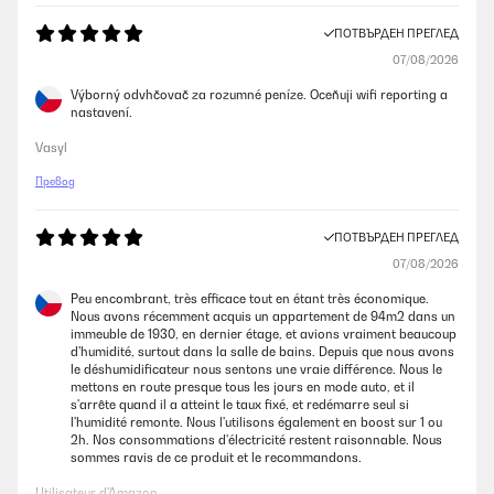
ПОТВЪРДЕН ПРЕГЛЕД
07/08/2026
Výborný odvhčovač za rozumné peníze. Oceňuji wifi reporting a
nastavení.
Vasyl
Превод
ПОТВЪРДЕН ПРЕГЛЕД
07/08/2026
Peu encombrant, très efficace tout en étant très économique.
Nous avons récemment acquis un appartement de 94m2 dans un
immeuble de 1930, en dernier étage, et avions vraiment beaucoup
d'humidité, surtout dans la salle de bains. Depuis que nous avons
le déshumidificateur nous sentons une vraie différence. Nous le
mettons en route presque tous les jours en mode auto, et il
s'arrête quand il a atteint le taux fixé, et redémarre seul si
l'humidité remonte. Nous l'utilisons également en boost sur 1 ou
2h. Nos consommations d'électricité restent raisonnable. Nous
sommes ravis de ce produit et le recommandons.
Utilisateur d'Amazon