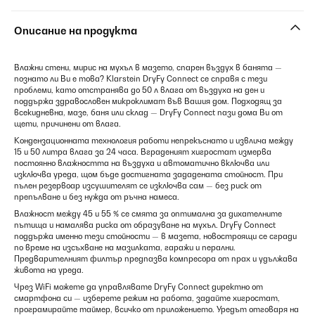
Описание на продукта
Влажни стени, мирис на мухъл в мазето, спарен въздух в банята —
познато ли Ви е това? Klarstein DryFy Connect се справя с тези
проблеми, като отстранява до 50 л влага от въздуха на ден и
поддържа здравословен микроклимат във Вашия дом. Подходящ за
всекидневна, мазе, баня или склад — DryFy Connect пази дома Ви от
щети, причинени от влага.
Кондензационната технология работи непрекъснато и извлича между
15 и 50 литра влага за 24 часа. Вграденият хигростат измерва
постоянно влажността на въздуха и автоматично включва или
изключва уреда, щом бъде достигната зададената стойност. При
пълен резервоар изсушителят се изключва сам — без риск от
препълване и без нужда от ръчна намеса.
Влажност между 45 и 55 % се смята за оптимална за дихателните
пътища и намалява риска от образуване на мухъл. DryFy Connect
поддържа именно тези стойности — в мазета, новостроящи се сгради
по време на изсъхване на мазилката, гаражи и перални.
Предварителният филтър предпазва компресора от прах и удължава
живота на уреда.
Чрез WiFi можете да управлявате DryFy Connect директно от
смартфона си — изберете режим на работа, задайте хигростат,
програмирайте таймер, всичко от приложението. Уредът отговаря на