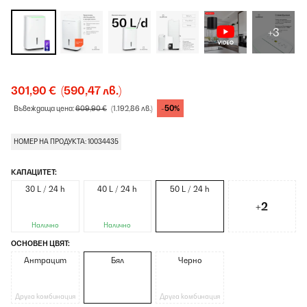
+3
301,90 €
(590,47 лв.)
-50%
Въвеждаща цена:
609,90 €
(1.192,86 лв.)
НОМЕР НА ПРОДУКТА: 10034435
КАПАЦИТЕТ:
30 L / 24 h
40 L / 24 h
50 L / 24 h
+2
Налично
Налично
ОСНОВЕН ЦВЯТ:
Антрацит
Бял
Черно
Друга комбинация
Друга комбинация