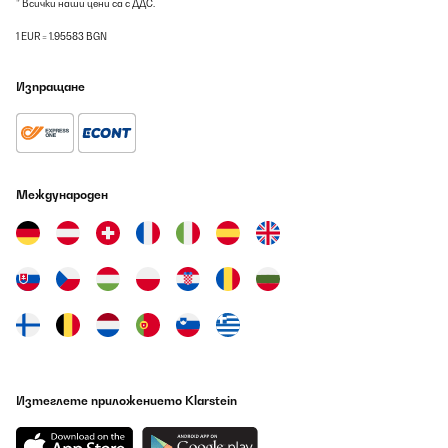
* Всички наши цени са с ДДС.
Das Gerät funktionierte über ein Jahr sehr gut. Dann wurde es
leider undicht, was scheinbar vorkommen kann. Ich habe dann
1 EUR = 1.95583 BGN
Kontakt mit Klarstein aufgenommen, umgehend Antwort
bekommen, das Gerät zurückgeschickt und kostenlos ein
Neugerät erhalten. Auch dieses leistet sehr gute Arbeit. Sehr gute
Изпращане
Trockenleistung, genaue Feuchtigkeitsregelung, schnelle
Ergebnisse. Dies war auch beim Vorgänger der Fall. Ich kann zum
Kundenservice und der Problemlösung nur sagen, dass ich
absolut zufrieden bin. Danke
Amazon-Benutzer
Международен
Превод
ПОТВЪРДЕН ПРЕГЛЕД
07/08/2026
Gutes Gerät, tut bis jetzt was es soll. Perfekt verpackt
angekommen. Gerne wieder, vielen Dank!
Amazon-Benutzer
Превод
Изтеглете приложението Klarstein
ПОТВЪРДЕН ПРЕГЛЕД