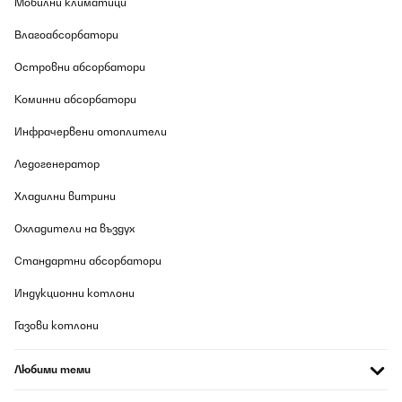
Мобилни климатици
Nacht arbeiten soll und morgens eine große Menge Eiswürfel
gebraucht wird.
Влагоабсорбатори
Amazon-Benutzer
Островни абсорбатори
Превод
Коминни абсорбатори
ПОТВЪРДЕН ПРЕГЛЕД
Инфрачервени отоплители
09/08/2026
Ледогенератор
Die Lieferung kam zügig, sicher verpackt, alles ok. Das Gerät
funktioniert auch einwandfrei, ist aber für mich nicht geeignet.
Хладилни витрини
Die 24 Eiswürfel fallen als kompletter Block herunter und müssten
von Hand vereinzelt werden. Das ist für meine Zwecke
Охладители на въздух
unpraktisch. Für die (große) Menge der Eiswürfel ist der
Auffangbehälter relativ klein. Das funktioniert super bei
dauerhafter Entnahme, aber nicht so gut, wenn das Gerät über
Стандартни абсорбатори
Nacht arbeiten soll und morgens eine große Menge Eiswürfel
gebraucht wird.
Индукционни котлони
Amazon-Benutzer
Газови котлони
Превод
Любими теми
ПОТВЪРДЕН ПРЕГЛЕД