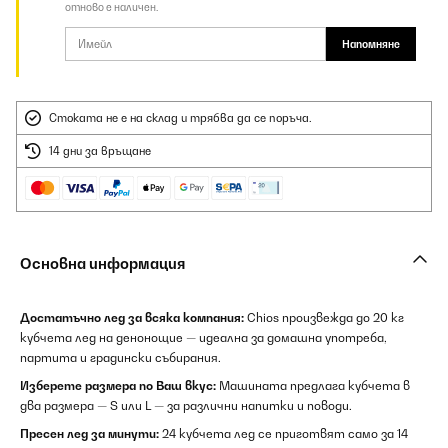
отново е наличен.
Напомняне
Стоката не е на склад и трябва да се поръча.
14 дни за връщане
Основна информация
Достатъчно лед за всяка компания:
Chios произвежда до 20 кг
кубчета лед на денонощие — идеална за домашна употреба,
партита и градински събирания.
Изберете размера по Ваш вкус:
Машината предлага кубчета в
два размера — S или L — за различни напитки и поводи.
Пресен лед за минути:
24 кубчета лед се приготвят само за 14