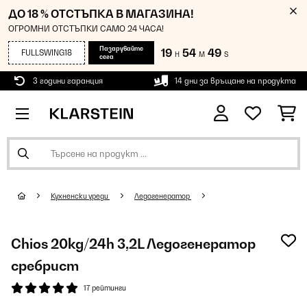
ДО 18 % ОТСТЪПКА В МАГАЗИНА!
ОГРОМНИ ОТСТЪПКИ САМО 24 ЧАСА!
Пазарувайте
19
54
49
FULLSWING18
H
M
S
сега
3 години гаранция
14 дни за връщане на продукта
Кухненски уреди
Ледогенератор
Chios 20kg/24h 3,2L Ледогенератор
сребрист
17 рейтинги