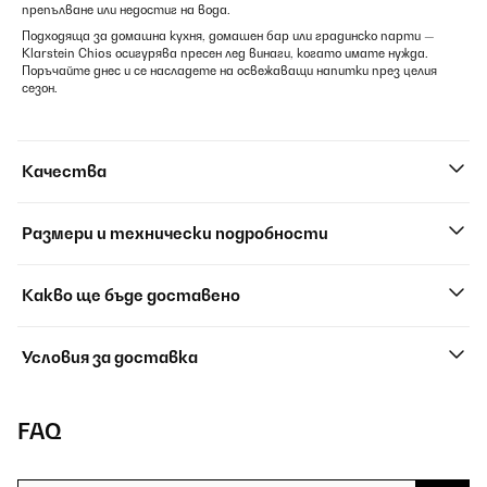
препълване или недостиг на вода.
Подходяща за домашна кухня, домашен бар или градинско парти —
Klarstein Chios осигурява пресен лед винаги, когато имате нужда.
Поръчайте днес и се насладете на освежаващи напитки през целия
сезон.
Качества
Размери и технически подробности
Какво ще бъде доставено
Условия за доставка
FAQ