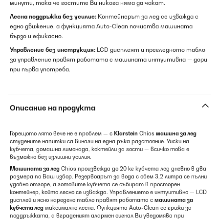
минути, така че гостите Ви никога няма да чакат.
Лесна поддръжка без усилие:
Контейнерът за лед се изважда с
едно движение, а функцията Auto-Clean почиства машината
бързо и ефикасно.
Управление без инструкция:
LCD дисплеят и прегледното табло
за управление правят работата с машината интуитивна — дори
при първа употреба.
Описание на продукта
Горещото лято вече не е проблем — с
Klarstein
Chios
машина за лед
студените напитки са винаги на една ръка разстояние. Уиски на
кубчета, домашна лимонада, коктейли за гости — всичко това е
възможно без излишни усилия.
Машината за лед
Chios произвежда до 20 кг кубчета лед дневно в два
размера по Ваш избор. Резервоарът за вода с обем 3,2 литра се пълни
удобно отгоре, а готовите кубчета се събират в просторен
контейнер, който лесно се изважда. Управлението е интуитивно — LCD
дисплей и ясно наредено табло правят работата с
машината за
кубчета лед
максимално лесна. Функцията Auto-Clean се грижи за
поддръжката, а вграденият алармен сигнал Ви уведомява при