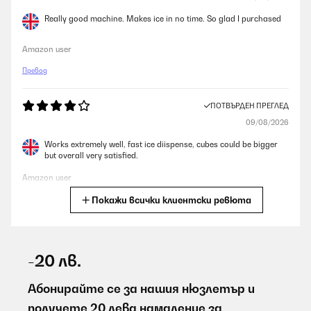
Really good machine. Makes ice in no time. So glad I purchased
Amazon user
Превод
ПОТВЪРДЕН ПРЕГЛЕД
09/08/2026
Works extremely well, fast ice diispense, cubes could be bigger
but overall very satisfied.
Amazon user
Покажи всички клиентски ревюта
Превод
ПОТВЪРДЕН ПРЕГЛЕД
09/08/2026
-20 лв.
leicht zu bedienen und relativ große Eiswürfel !!!
Абонирайте се за нашия нюзлетър и
Amazon-Benutzer
получете 20 лева намаление за