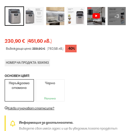
+3
230,90 €
(451,60 лв.)
-40%
Въвеждаща цена:
389,90 €
(762,58 лв.)
НОМЕР НА ПРОДУКТА: 10041143
ОСНОВЕН ЦВЯТ:
Неръждаема
Черно
стомана
Налично
Какво означават статусите?
Информация за достъпността.
Въведете своя имейл адрес и ще ви уведомим, когато продуктът