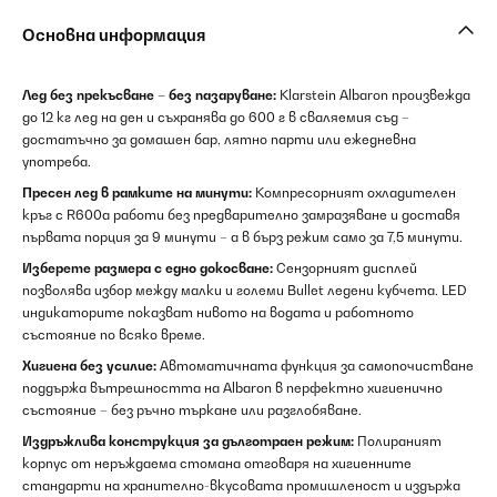
Основна информация
Лед без прекъсване – без пазаруване:
Klarstein Albaron произвежда
до 12 кг лед на ден и съхранява до 600 г в сваляемия съд –
достатъчно за домашен бар, лятно парти или ежедневна
употреба.
Пресен лед в рамките на минути:
Компресорният охладителен
кръг с R600a работи без предварително замразяване и доставя
първата порция за 9 минути – а в бърз режим само за 7,5 минути.
Изберете размера с едно докосване:
Сензорният дисплей
позволява избор между малки и големи Bullet ледени кубчета. LED
индикаторите показват нивото на водата и работното
състояние по всяко време.
Хигиена без усилие:
Автоматичната функция за самопочистване
поддържа вътрешността на Albaron в перфектно хигиенично
състояние – без ръчно търкане или разглобяване.
Издръжлива конструкция за дълготраен режим:
Полираният
корпус от неръждаема стомана отговаря на хигиенните
стандарти на хранително-вкусовата промишленост и издържа