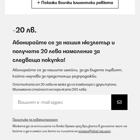
Покажи всички клиентски ревюта
Превод
ПОТВЪРДЕН ПРЕГЛЕД
09/08/2026
-20 лв.
Veramente bella invito di acquistarla anche voi rimarrete
sodisfatti
Абонирайте се за нашия нюзлетър и
получете 20 лева намаление за
Utente Amazon
следваща покупка!
Превод
Абонирайте се за нашите имейли, за да бъдете първият,
който научава за предстоящи разпродажби.
ПОТВЪРДЕН ПРЕГЛЕД
09/08/2026
Отстъпката от 20 лева не може да се комбинира с други купони.
Минимална стойност на поръчката 200 лева.
Gut und preiswert
Amazon-Benutzer
Превод
Политика за поверителност
Можете да се отпишете по всяко време чрез връзката в долната част на
който и да е имейл или като ни пишете на
privacy@chal-tec.com
.
ПОТВЪРДЕН ПРЕГЛЕД
09/08/2026