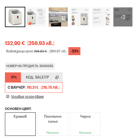
+2
132,90 €
(259,93 лв.)
-33%
Въвеждаща цена:
199,90 €
(390,97 лв.)
НОМЕР НА ПРОДУКТА: 10040345
-17%
КОД:
SALE17P
С ВАУЧЕР:
110,31 €
(215,75 ЛВ.)
Условия за ползване
ОСНОВЕН ЦВЯТ:
Кремав
Пастелно
Черно
синьо
Налично
Налично