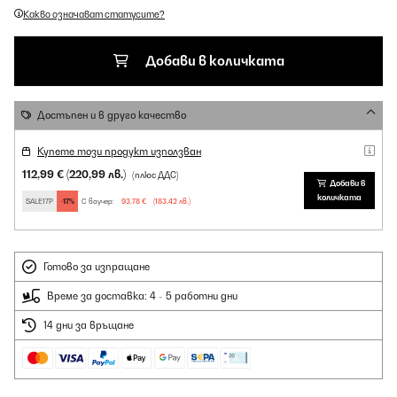
Какво означават статусите?
Добави в количката
Достъпен и в друго качество
Купете този продукт използван
112,99 €
(220,99 лв.)
(плюс ДДС)
Добави в
количката
SALE17P
-17%
С ваучер:
93,78 €
(183,42 лв.)
Готово за изпращане
Време за доставка: 4 - 5 работни дни
14 дни за връщане