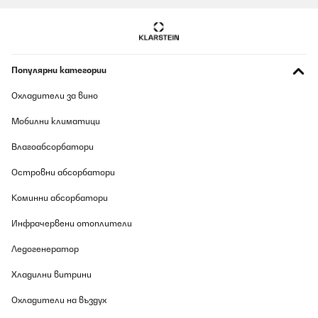
impecable conforme
Usuario/a de amazon
Популярни категории
Превод
Охладители за вино
ПОТВЪРДЕН ПРЕГЛЕД
Мобилни климатици
09/08/2026
Влагоабсорбатори
impecable conforme
Островни абсорбатори
Amazon-Benutzer
Коминни абсорбатори
Превод
Инфрачервени отоплители
ПОТВЪРДЕН ПРЕГЛЕД
Ледогенератор
09/08/2026
Хладилни витрини
Dopo circa un anno e mezzo di onestissimo lavoro si è guastata.
Mi è stata sostituita senza discussioni in breve tempo.
Охладители на въздух
Assistenza dieci e lode. La macchina funziona bene, fa dei bei
cubetti di due dimensioni in discreta quantità. E’ solo un po