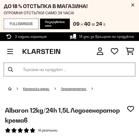
ДО 18 % ОТСТЪПКА В МАГАЗИНА!
ОГРОМНИ ОТСТЪПКИ САМО 24 ЧАСА!
Пазарувайте
09
40
24
FULLSWING18
H
M
S
сега
3 години гаранция
14 дни за връщане на продукта
Кухненски уреди
Ледогенератор
Albaron 12kg/24h 1,5L Ледогенератор
кремав
16 рейтинги