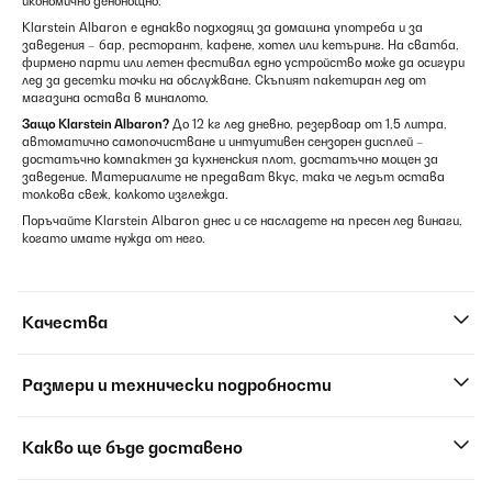
икономично денонощно.
Klarstein Albaron е еднакво подходящ за домашна употреба и за
заведения – бар, ресторант, кафене, хотел или кетъринг. На сватба,
фирмено парти или летен фестивал едно устройство може да осигури
лед за десетки точки на обслужване. Скъпият пакетиран лед от
магазина остава в миналото.
Защо Klarstein Albaron?
До 12 кг лед дневно, резервоар от 1,5 литра,
автоматично самопочистване и интуитивен сензорен дисплей –
достатъчно компактен за кухненския плот, достатъчно мощен за
заведение. Материалите не предават вкус, така че ледът остава
толкова свеж, колкото изглежда.
Поръчайте Klarstein Albaron днес и се насладете на пресен лед винаги,
когато имате нужда от него.
Качества
Размери и технически подробности
Какво ще бъде доставено