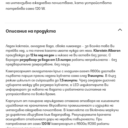
на интензивно ежедневно почистване, като устройството
потребява само 120 W.
Описание на продукта
Леден коктейл, охладена вода, свежа лимонада – за всичко това Ви
трябва лед, и то точно когато имате нужда от него.
Klarstein Albaron
произвежда до
12 кг лед на ден
и никога не Ви оставя без запас. С
вграден
резервоар за вода от 1,5 литра
работи непрекъснато – без
предварително замразяване, без паузи.
Компресорният охладителен кръг с хладилен агент R600a доставя
първата порция пресни ледени кубчета само след
9 минути
. В бърз
режим цикълът се съкращава до
7,5 минути
. Чрез сензорен дисплей
избирате между два размера кубчета, а LED индикаторите Ви
информират за нивото на водата и работното състояние на
устройството по всяко време.
Корпусът от полирана неръждаема стомана отговаря на хигиенните
изисквания на хранително-вкусовата промишленост и издържа на
интензивно ежедневно почистване. В комплекта са включени маркучи
за директно свързване към водопровод. Регулируемите крачета
осигуряват стабилност дори на неравни повърхности. При
потребление от само
120 W
компресорът с R600a/R290 работи