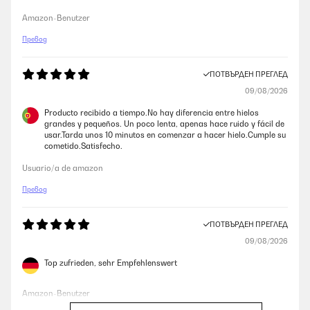
Amazon-Benutzer
Превод
ПОТВЪРДЕН ПРЕГЛЕД
09/08/2026
Producto recibido a tiempo.No hay diferencia entre hielos
grandes y pequeños. Un poco lenta, apenas hace ruido y fácil de
usar.Tarda unos 10 minutos en comenzar a hacer hielo.Cumple su
cometido.Satisfecho.
Usuario/a de amazon
Превод
ПОТВЪРДЕН ПРЕГЛЕД
09/08/2026
Top zufrieden, sehr Empfehlenswert
Amazon-Benutzer