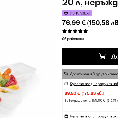
20 л, неръ
ИЗПОЛЗВАН
76,99 €
(150,58 лв
96 рейтинги
До
Достъпен и в друго каче
Купете този продукт но
89,90 €
(175,83 лв.)
159,90 €
Въвеждаща цена:
(312,74 
Купете този продукт ра