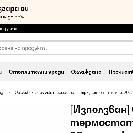
згара си
ия до 55%
продукта
и
Oтоплителни уреди
Охлаждане
Пречиств
ид
Quickstick, sous vide термостат, циркулационна помпа, 20 
[Използван] 
термостат,