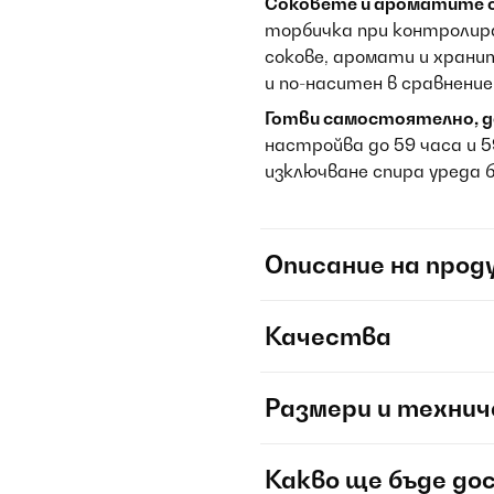
Соковете и ароматите 
торбичка при контроли
сокове, аромати и хран
и по-наситен в сравнени
Готви самостоятелно, до
настройва до 59 часа и 
изключване спира уреда 
Описание на прод
Качества
Размери и технич
Какво ще бъде до