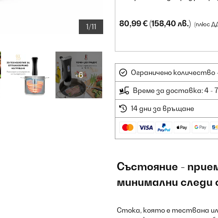
80,99 €
(158,40 лв.)
(плюс Д
1/11
Ограничено количество -
+6
Време за доставка: 4 - 
14 дни за връщане
Състояние - прие
минимални следи 
Стока, която е тествана ил