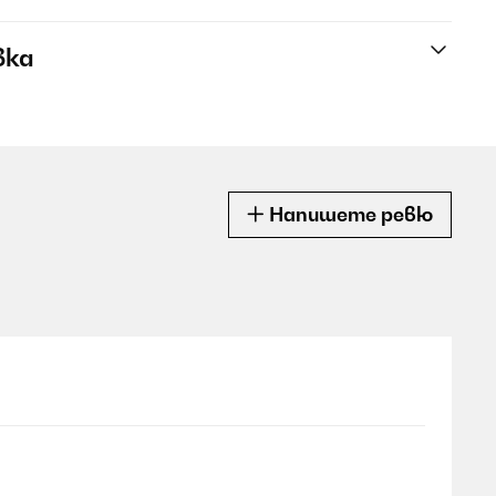
вка
Напишете ревю