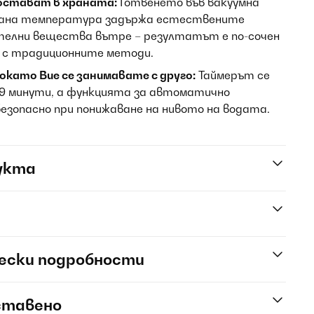
остават в храната:
Готвенето във вакуумна
рана температура задържа естествените
ителни вещества вътре – резултатът е по-сочен
е с традиционните методи.
като Вие се занимавате с друго:
Таймерът се
59 минути, а функцията за автоматично
безопасно при понижаване на нивото на водата.
укта
ески подробности
ставено