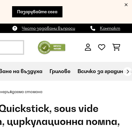
Пазарувайте сега
Често задавани въпроси
Контакт
ане на въздуха
Грилове
Всичко за градинат
л, неръждаема стомана
Quickstick, sous vide
 циркулационна помпа,