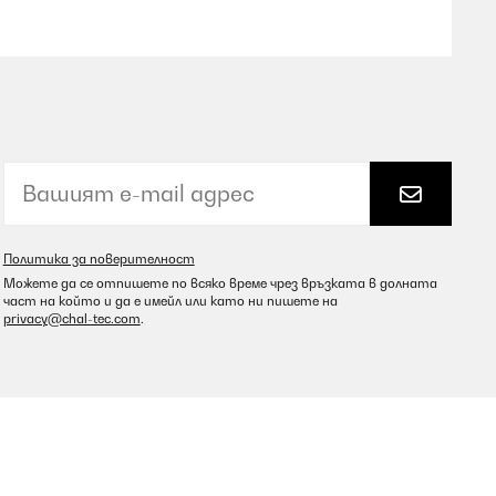
Превод
Превод
Политика за поверителност
Можете да се отпишете по всяко време чрез връзката в долната
част на който и да е имейл или като ни пишете на
privacy@chal-tec.com
.
Превод