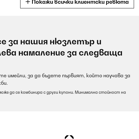
Покажи всички клиентски ревюта
е за нашия нюзлетър и
лева намаление за следваща
е имейли, за да бъдете първият, който научава за
би.
оже да се комбинира с други купони. Минимална стойност на
ebnisse!