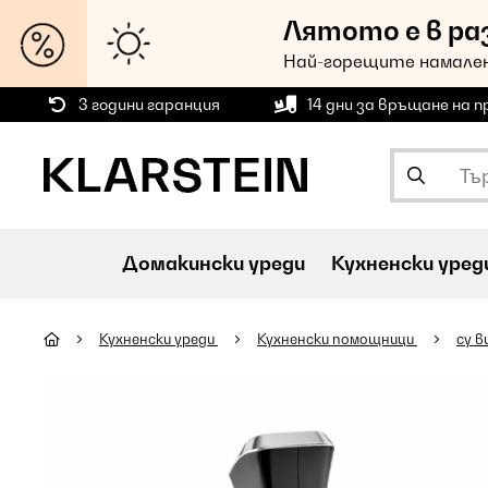
Лятото е в ра
Най-горещите намален
3 години гаранция
14 дни за връщане на 
Домакински уреди
Кухненски уред
Кухненски уреди
Кухненски помощници
су в