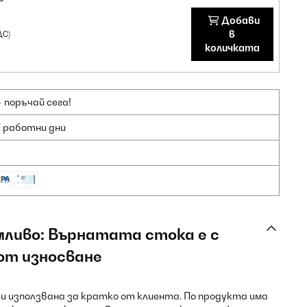
Добави
в
ДС)
количката
 поръчай сега!
7 работни дни
мливо: Върнатата стока е с
от износване
и използвана за кратко от клиента. По продукта има