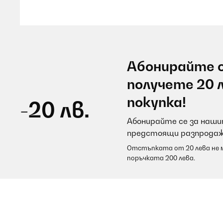
Utente Amazon
ПОТВЪРДЕН ПРЕГЛЕД
07/08/2026
Абонирайте с
Sehr gutes Gerät funktioniert einwandfrei
получете 20 
покупка!
-20 лв.
Amazon-Benutzer
Абонирайте се за нашит
предстоящи разпродаж
ПОТВЪРДЕН ПРЕГЛЕД
07/08/2026
Отстъпката от 20 лева не м
поръчката 200 лева.
Super einfache Bedienung des Gerätes und tolle Erg
Amazon-Benutzer