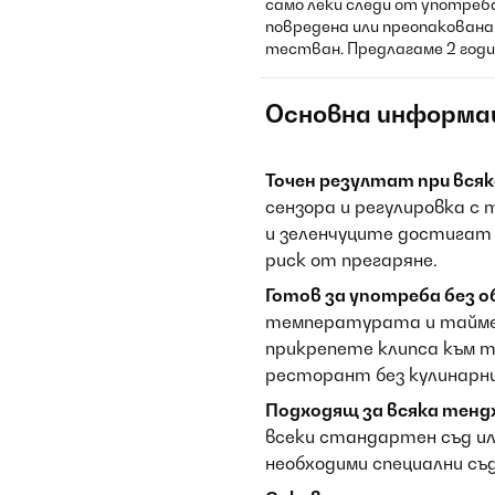
само леки следи от употреб
повредена или преопакована.
тестван. Предлагаме 2 годи
Основна информа
Точен резултат при всяк
сензора и регулировка с
и зеленчуците достигат
риск от прегаряне.
Готов за употреба без о
температурата и таймер
прикрепете клипса към т
ресторант без кулинарни
Подходящ за всяка тендж
всеки стандартен съд ил
необходими специални съ