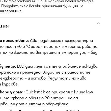
а - като драскотини. Оригиналната кутия може да е
 Продуктът е с всички оригинални функции и е
ни гаранция.
ция
о приготвяне:
Два независими температурни
 точност ±0,5 °C гарантират, че месото, рибата
 точно желаната вътрешна температура – без
бучение:
LCD дисплеят с тъч управление показва
а ясно и прегледно. Задайте стойностите,
енджерата – и готово. Резултати на ниво
 курсове.
ера у дома:
Quickstick се прикрепя с клипс към
и тенджера с обем до 20 литра – не са
дове или допълнително оборудване.