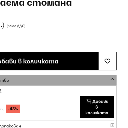
ждаема стомана
.)
(плюс ДДС)
бави в количката
ство
в
Добави
в
-43%
лв.)
количката
зопакован