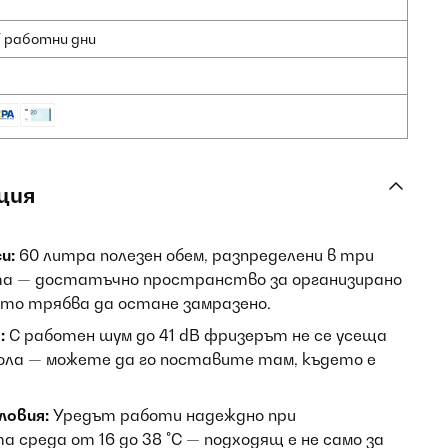
7 работни дни
ция
и:
60 литра полезен обем, разпределени в три
а — достатъчно пространство за организирано
оето трябва да остане замразено.
:
С работен шум до 41 dB фризерът не се усеща
хола — можете да го поставите там, където е
ловия:
Уредът работи надеждно при
 среда от 16 до 38 °C — подходящ е не само за