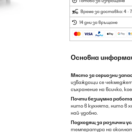
Готово за изпращане
Време за доставка: 4 - 
14 дни за връщане
Основна информа
Място за сериозни запас
изваждащи се чекмеджет
съхранение на всичко, к
Почти безшумна работа
нито в кухнята, нито в 
най-удобно.
Подходящ за различни ус
температура на околната