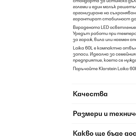
стандарта за истинско дъл
големи и един малък решетъ
организиране на съхраняван
гарантират стабилност дор
Вграденото LED осветление 
Уредът работи при температ
за гараж, вила или наемен 
Laika 60L е компактна отвъ
запаси. Идеална за семейния
предприятие, което се нужд
Поръчайте Klarstein Laika 6
Качества
Размери и технич
Какво ще бъде до