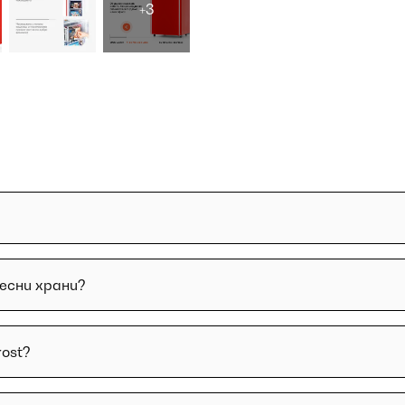
+3
ресни храни?
rost?