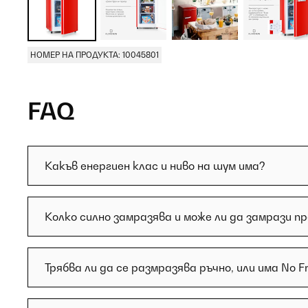
НОМЕР НА ПРОДУКТА: 10045801
FAQ
Какъв енергиен клас и ниво на шум има?
Колко силно замразява и може ли да замрази п
Трябва ли да се размразява ръчно, или има No F