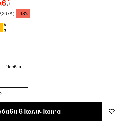
лв.)
-33%
6,39 лв.)
Червен
?
бави в количката