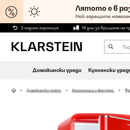
Лятото е в ра
Най-горещите намален
3 години гаранция
14 дни за връщане на 
Домакински уреди
Кухненски уред
Домакински уреди
Хладилници и фризери
Фр