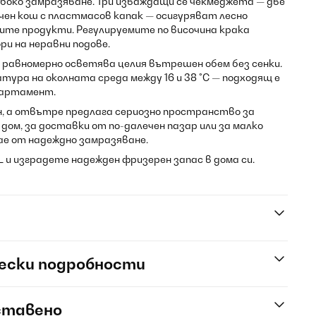
боко замразяване. Три изваждащи се чекмеджета — две
чен кош с пластмасов капак — осигуряват лесно
ите продукти. Регулируемите по височина крака
и на неравни подове.
равномерно осветява целия вътрешен обем без сенки.
ура на околната среда между 16 и 38 °C — подходящ е
апартамент.
н, а отвътре предлага сериозно пространство за
 дом, за доставки от по-далечен пазар или за малко
ае от надеждно замразяване.
0L и изградете надежден фризерен запас в дома си.
ески подробности
ставено