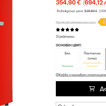
354,90 €
(694,12 
Въвеждаща цена:
529,90 €
(1.03
Продуктов информационен лист
21 рейтинги
ОСНОВЕН ЦВЯТ:
Бял
Пастелно
синьо
Скоро отново
Налично
налично
Какво означават статусите
До