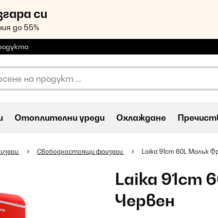
згара си
ия до 55%
продукта
и
Oтоплителни уреди
Охлаждане
Пречиств
изери
Свободностоящи фризери
Laika 91cm 60L Малък Ф
Laika 91cm 
Червен