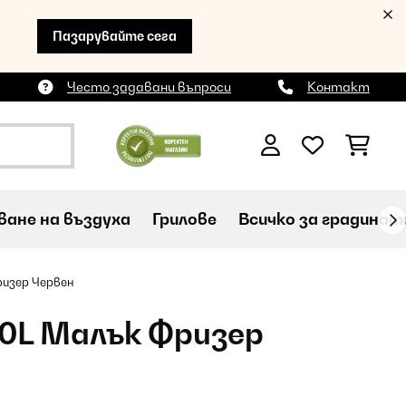
Пазарувайте сега
Често задавани въпроси
Контакт
ане на въздуха
Грилове
Всичко за градинат
ризер Червен
60L Малък Фризер