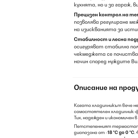
кухнята, но и за гараж, 
Прецизен контрол на т
позволява регулиране меж
на изискванията за исти
Стабилност и лесна под
осигуряват стабилно пол
чекмеджета се почистват
начин според нуждите Ви
Описание на прод
Когато хладилникът вече не
самостоятелен хладилник-
Тих, надежден и икономичен 
Петстепенният термостат 
диапазона от
-18 °C до 0 °C
.