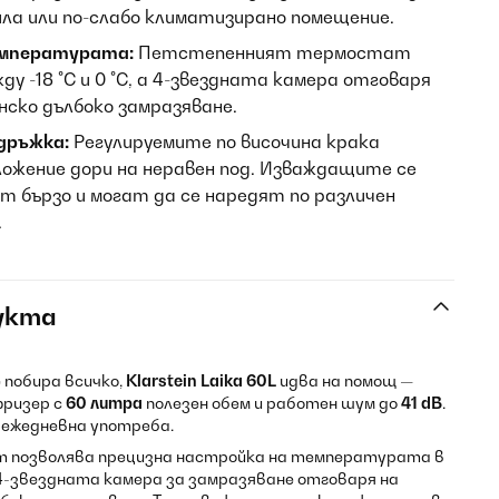
вила или по-слабо климатизирано помещение.
емпературата:
Петстепенният термостат
ду -18 °C и 0 °C, а 4-звездната камера отговаря
нско дълбоко замразяване.
дръжка:
Регулируемите по височина крака
ожение дори на неравен под. Изваждащите се
 бързо и могат да се наредят по различен
.
укта
 побира всичко,
Klarstein Laika 60L
идва на помощ —
фризер с
60 литра
полезен обем и работен шум до
41 dB
.
в ежедневна употреба.
позволява прецизна настройка на температурата в
 4-звездната камера за замразяване отговаря на