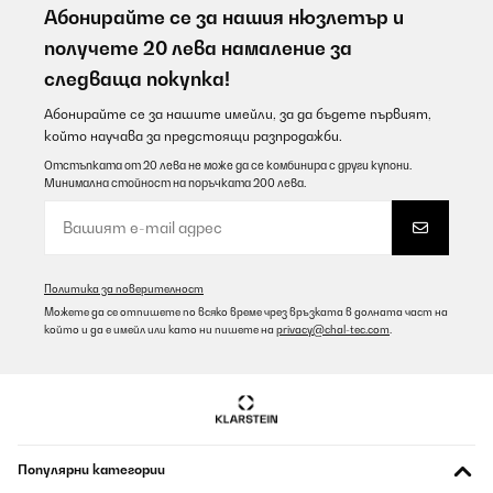
Абонирайте се за нашия нюзлетър и
получете 20 лева намаление за
следваща покупка!
Абонирайте се за нашите имейли, за да бъдете първият,
който научава за предстоящи разпродажби.
Отстъпката от 20 лева не може да се комбинира с други купони.
Минимална стойност на поръчката 200 лева.
Политика за поверителност
Можете да се отпишете по всяко време чрез връзката в долната част на
който и да е имейл или като ни пишете на
privacy@chal-tec.com
.
Популярни категории