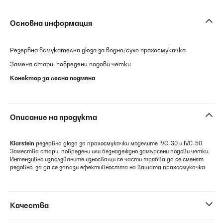
Основна информация
Резервна всмукателна дюза за водно/сухо прахосмукачка
Заменя стари, повредени подови четки
Конектор за лесна подмяна
Описание на продукта
Klarstein
резервна дюза за прахосмукачки моделите IVC-30 и IVC-50.
Замества стари, повредени или безнадеждно замърсени подови четки.
Интензивно използваните износващи се части трябва да се сменят
редовно, за да се запази ефективността на вашата прахосмукачка.
Качества