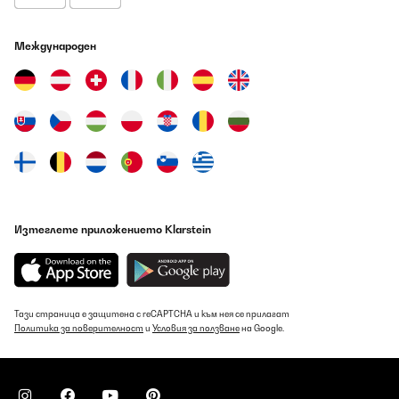
Международен
Изтеглете приложението Klarstein
Тази страница е защитена с reCAPTCHA и към нея се прилагат
Политика за поверителност
и
Условия за ползване
на Google.