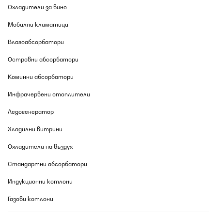
Охладители за вино
Мобилни климатици
Влагоабсорбатори
Островни абсорбатори
Коминни абсорбатори
Инфрачервени отоплители
Ледогенератор
Хладилни витрини
Охладители на въздух
Стандартни абсорбатори
Индукционни котлони
Газови котлони