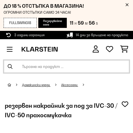
ДО 18 % ОТСТЪПКА В МАГАЗИНА!
ОГРОМНИ ОТСТЪПКИ САМО 24 ЧАСА!
Пазарувайте
11
59
56
FULLSWING18
H
M
S
сега
3 години гаранция
14 дни за връщане на продукта
Домакински уреди
Аксесоари
резервен накрайник за под за IVC-30 /
IVC-50 прахосмукачка