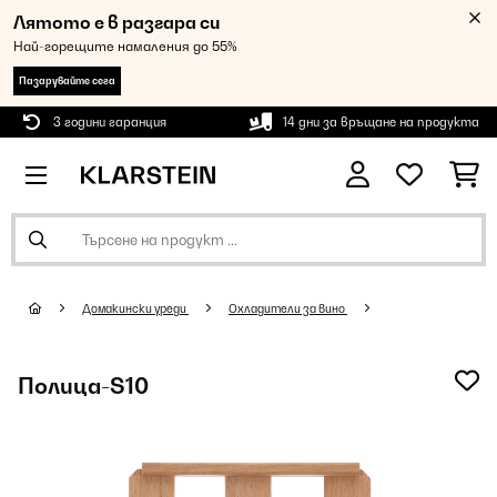
Лятото е в разгара си
Най-горещите намаления до 55%
Пазарувайте сега
3 години гаранция
14 дни за връщане на продукта
Домакински уреди
Oхладители за вино
Полица-S10