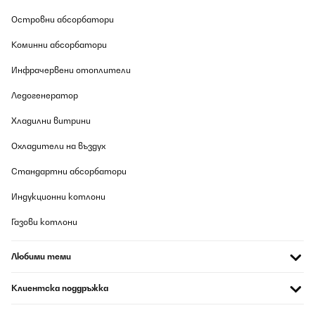
Островни абсорбатори
Коминни абсорбатори
Инфрачервени отоплители
Ледогенератор
Хладилни витрини
Охладители на въздух
Стандартни абсорбатори
Индукционни котлони
Газови котлони
Любими теми
Клиентска поддръжка