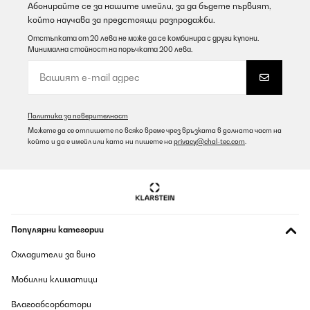
Абонирайте се за нашите имейли, за да бъдете първият,
който научава за предстоящи разпродажби.
Отстъпката от 20 лева не може да се комбинира с други купони.
Минимална стойност на поръчката 200 лева.
Политика за поверителност
Можете да се отпишете по всяко време чрез връзката в долната част на
който и да е имейл или като ни пишете на
privacy@chal-tec.com
.
Популярни категории
Охладители за вино
Мобилни климатици
Влагоабсорбатори