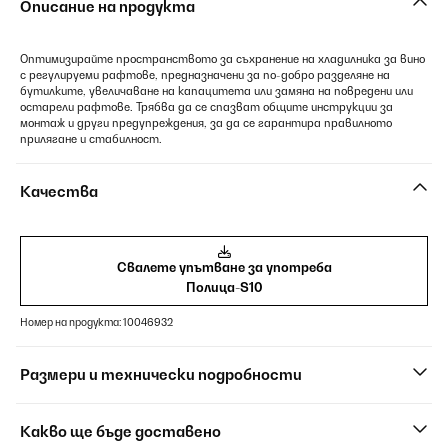
Описание на продукта
Оптимизирайте пространството за съхранение на хладилника за вино
с регулируеми рафтове, предназначени за по-добро разделяне на
бутилките, увеличаване на капацитета или замяна на повредени или
остарели рафтове. Трябва да се спазват общите инструкции за
монтаж и други предупреждения, за да се гарантира правилното
прилягане и стабилност.
Качества
Свалете упътване за употреба
Полица-S10
Номер на продукта: 10046932
Размери и технически подробности
Какво ще бъде доставено