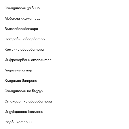
Perfetto!quello che cercavo.Questo radiatore ha 2 potenze:bassa
e alta.Dunque,con potenza bassa(watt minimo 1260,max
Охладители за вино
1369)collocato nella cucina di una casa degli anni '60 con
appoggio di altre casa di lato sia destro che sinistro e con un
Мобилни климатици
alunghezza di mt.4.50x3.00 e di altezza di metri 3 con portas
chiusa raggiunge 18 gradi in circa 40 minuti e raggiunge i 20
Влагоабсорбатори
gradi in 2 ore e mezzo circa e naturalmente la porta della stanza
deve rimanere chiusa,poi,se lo metto a potenza alta(quasi 3000
Островни абсорбатори
watt) raggiunge i 20 gradi in circa 40 minuti,quindi oggetto molto
utile almeno per me.Le misurazioni di consumo le ho fatte con
apposito apparecchio,quindi, 1Kw e 20 circa a bassa potenza in 1
Коминни абсорбатори
ora e circa 3 kwatt in 1 ora.Punto negativo:per una normale casa
di 3.3 Kwatt non va bene(io fortunatamente ho portato la
Инфрачервени отоплители
potenza disponibile a 4,5 Kwatt)in quanto alla prima accensione
scatterebbe l'automatico.Se teniamo conto che la mia casa è
Ледогенератор
degli anni 60,casa singola senza coibentazione,soffitti alti(3
metri) direi che questo termosifone per me è al TOP.Lo
Хладилни витрини
ricomprerei?si certo.
Utente Amazon
Охладители на въздух
Превод
Стандартни абсорбатори
Индукционни котлони
ПОТВЪРДЕН ПРЕГЛЕД
08/08/2026
Газови котлони