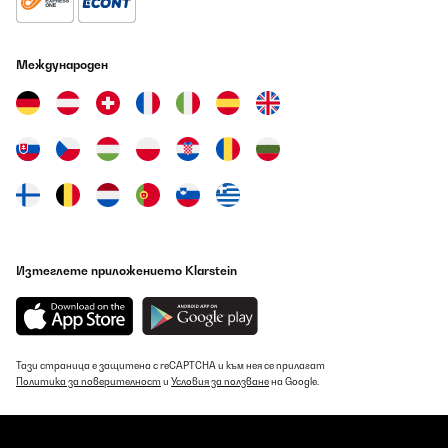
ПОТВЪРДЕН ПРЕГЛЕД
Международен
08/08/2026
It heats the room fast, the thermostat is working properly and it
keeps the same temperature. The design is great but the interface
is a little misleading while using the remote but you get used to it
on the second try. I use it in the bathroom and don't have any
problems so far
Amazon user
Превод
Изтеглете приложението Klarstein
ПОТВЪРДЕН ПРЕГЛЕД
08/08/2026
Sve iz opisa proizvoda je točno. Grijalica je pouzdana, dobro
izgleda, potrošnja u eco načinu je manja nego kod običnih
konvektora. Aplikacija je pregledna, ali, nažalost, nije intuitivna i
Тази страница е защитена с reCAPTCHA и към нея се прилагат
ima "čudne" postavke za timer. Sve u svemu, jako sam
Политика за поверителност
и
Условия за ползване
на Google.
zadovoljna.
Sanja