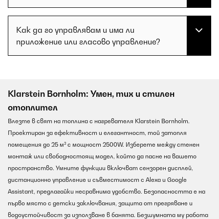
Как да го управлявам и има ли
приложение или гласово управление?
Klarstein Bornholm: Умен, тих и стилен
отоплител
Влезте в свят на топлина с нагревателя Klarstein Bornholm.
Проектиран за ефективност и елегантност, той затопля
помещения до 25 м² с мощност 2500W. Изберете между стенен
монтаж или свободностоящ модел, който да пасне на вашето
пространство. Умните функции включват сензорен дисплей,
дистанционно управление и съвместимост с Alexa и Google
Assistant, предлагайки несравнима удобство. Безопасността е на
първо място с детски заключвания, защита от прегряване и
водоустойчивост за използване в банята. Безшумната му работа