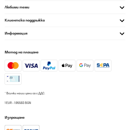
Splňuje vše co jsem očekával. Jednoduchá instalace, připojení i
vše ostatní. V aplikaci již mám 6 topení a jsem spokojený.
Любими теми
Jiří
Клиентска поддръжка
Превод
Информация
ПОТВЪРДЕН ПРЕГЛЕД
08/08/2026
Метод на плащане
Optisch zurückhaltend, heizt super. Würde ich wieder kaufen.
Amazon-Benutzer
Превод
ПОТВЪРДЕН ПРЕГЛЕД
* Всички наши цени са с ДДС.
08/08/2026
1 EUR = 1.95583 BGN
Alles Top geklappt! Geräte laufen schon!
Изпращане
Amazon-Benutzer
Превод