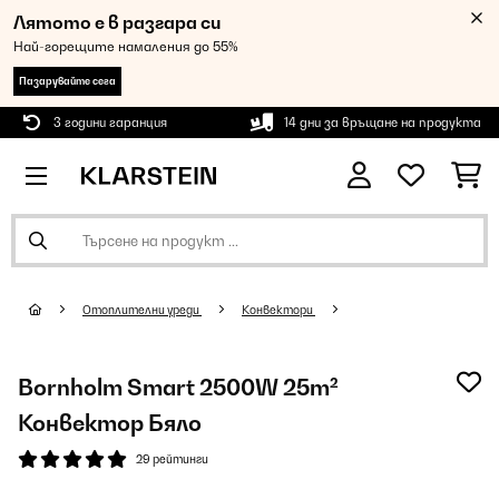
Лятото е в разгара си
Най-горещите намаления до 55%
Пазарувайте сега
3 години гаранция
14 дни за връщане на продукта
Oтоплителни уреди
Конвектори
Bornholm Smart 2500W 25m²
Конвектор Бяло
29 рейтинги