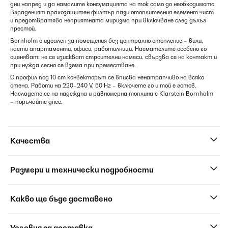
дни напред и да намалите консумацията на ток само до необходимото.
Вграденият прахозащитен филтър пази отоплителния елемент чист
и предотвратява неприятната миризма при включване след дълъг
престой.
Bornholm е идеален за помещения без централно отопление – вили,
наети апартаменти, офиси, работилници. Наемателите особено го
оценяват: не се изискват строителни намеси, свързва се на контакт и
при нужда лесно се взема при преместване.
С профил под 10 cm конвекторът се вписва ненатрапчиво на всяка
стена. Работи на 220–240 V, 50 Hz – включете го и той е готов.
Насладете се на надеждна и равномерна топлина с Klarstein Bornholm
– поръчайте днес.
Качества
Размери и технически подробности
Какво ще бъде доставено
Условия за доставка