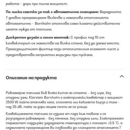
работа – дори при пълна мощност.
По-ниска сметка за ток с автоматично планиране:
Вграденото
7-дневно програмиране включва и намалява отоплението
автоматично – Bornholm отоплява само когато действително
имате нужда от топлина.
Дискретен дизайн и лесен монтаж:
С профил под 10 cm
конвекторът се намества на всяка стена, без да заема място.
Прахозащитният филтър пази отоплителния елемент чист и
предотвратява неприятни миризми при пускане.
Описание на продукта
Равномерна топлина във всяко кътче на стаята – без шум, без
студени зони. Klarstein Bornholm е електрически конвектор с мощност
2500 W, който отоплява хола, спалнята или кабинета бързо и тихо –
под 35 dB, така че дори нощем почти не се усеща.
Конвекционната топлина се издига от пода към тавана и се
разпределя равномерно – без течения, без студени ъгли. Електронният
термостат поддържа зададената температура с точност ±0,5 °C, а
седмичното програмиране Ви позволява да планирате отоплението 7