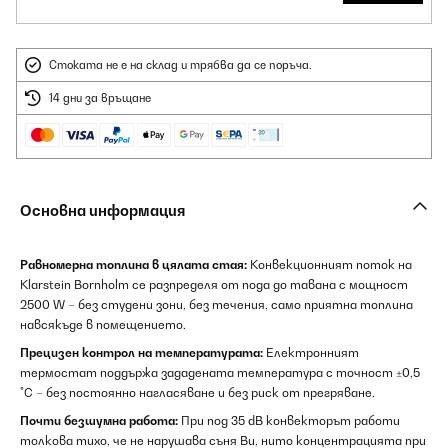
Стоката не е на склад и трябва да се поръча.
14 дни за връщане
Основна информация
Равномерна топлина в цялата стая:
Конвекционният поток на
Klarstein Bornholm се разпределя от пода до тавана с мощност
2500 W – без студени зони, без течения, само приятна топлина
навсякъде в помещението.
Прецизен контрол на температурата:
Електронният
термостат поддържа зададената температура с точност ±0,5
°C – без постоянно нагласяване и без риск от прегряване.
Почти безшумна работа:
При под 35 dB конвекторът работи
толкова тихо, че не нарушава съня Ви, нито концентрацията при