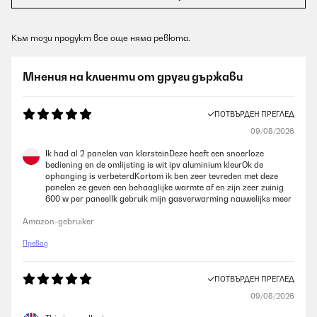
Към този продукт все още няма ревюта.
Мнения на клиенти от други държави
ПОТВЪРДЕН ПРЕГЛЕД
09/08/2026
Ik had al 2 panelen van klarsteinDeze heeft een snoerloze
bediening en de omlijsting is wit ipv aluminium kleurOk de
ophanging is verbeterdKortom ik ben zeer tevreden met deze
panelen ze geven een behaaglijke warmte af en zijn zeer zuinig
600 w per paneelIk gebruik mijn gasverwarming nauwelijks meer
Amazon-gebruiker
Превод
ПОТВЪРДЕН ПРЕГЛЕД
09/08/2026