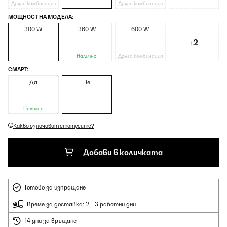
Друга комбинация
Друга комбинация
МОЩНОСТ НА МОДЕЛА:
300 W
360 W
600 W
+2
Налично
Друга комбинация
СМАРТ:
Да
Не
Налично
Какво означават статусите?
Добави в количката
Готово за изпращане
Време за доставка: 2 - 3 работни дни
14 дни за връщане