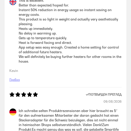
This is excellent.
Better than expected/hoped for.
Instant 50% reduction in energy usage so instant saving on
energy costs.
This product is so light in weight and actually very aesthetically
pleasing.
Heats up immediately.
No delay in warming up.
Gets up to temperature quickly.
Heat is forward facing and direct.
App setup was easy enough. Created a home setting for control
of additional future heaters.
We will definitely be buying further heaters for other rooms in the
house.
Kevin
Превод
ПОТВЪРДЕН ПРЕГЛЕД
09/08/2026
Ich schreibe selten Produktrezensionen aber hier braucht es 5*
für den aufmerksamen Mitarbeiter der daran gedacht hat einen
Steckeradapter für die Schweiz beizulegen, dies ist nicht einmal
in heimischen Shops selbstverständlich. Vielen Dank!Zum
Produkt:Es macht genau das was es soll, die gelabelte Smartlife