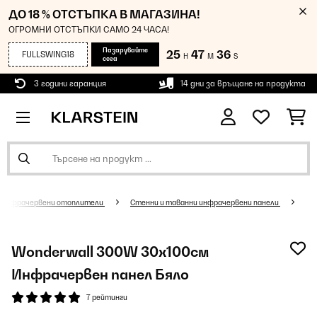
ДО 18 % ОТСТЪПКА В МАГАЗИНА!
ОГРОМНИ ОТСТЪПКИ САМО 24 ЧАСА!
Пазарувайте
25
47
36
FULLSWING18
H
M
S
сега
3 години гаранция
14 дни за връщане на продукта
Инфрачервени отоплители
Стенни и таванни инфрачервени панели
Wonderwall 300W 30х100см
Инфрачервен панел Бяло
7 рейтинги