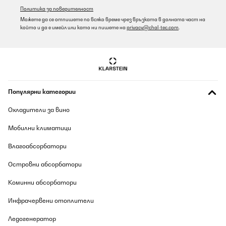
Grad (Dieser wird in meinem Raum natürlich nicht erreicht). Evtl.
Политика за поверителност
würde ein vierter Heizkörper das Raumvolumen noch besser
Можете да се отпишете по всяко време чрез връзката в долната част на
abdecken.Anders als manche Rezensenten zuvor erhielt ich
който и да е имейл или като ни пишете на
privacy@chal-tec.com
.
perfekte Ware ohne Fehler. Die Heizkörper finde ich auch optisch
sehr gelungen.Nachtrag: Benutze die Heizkörper jetzt dauerhaft.
Sie bringen ausreichende Leistung für den Raum (Deckenmontage
ist sinnvoll). Ein Problem gibt es mit dem Pairing der
notwendigen Fernbedienung: Wenn die Batterien getauscht sind,
muss man sie mit dem Heizsteuer-Kästchen auf der
Geräterückseite neu verbinden. Steuerkästchen aus-und wieder
anschalten (1x Piepton, rote LED leuchtet). An Fernbedienung -
Популярни категории
und + gleichzeitig drücken, diese dabei in unmittelbarer Nähe zum
Kästchen halten. Wenn nun das grüne Lämpchen zusätzlich
Охладители за вино
leuchtet und ein Doppelpiepton ertönt, hat es geklappt. Hat
beimir allerdings mehrere Anläufe gebraucht (einen Heizkörper
musste ich hierfür nochmal abnehmen, was lästig ist).Ein
Мобилни климатици
weiterer kleiner Minuspunkt: die Thermostate in den
Fernbedienungen schalten zwar, aber messen die Temperatur
Влагоабсорбатори
falsch (bei mir werden locker 5 Gead weniger angezeigt als
tatsächlich erreicht). Dem kann man aber durch ein passend
Островни абсорбатори
vermindertes Target begegnen. Dn wenn es 21 Grad werden
sollen, kann man16 als Zielwert eingeben.Aber aufgepasst: Die
Коминни абсорбатори
Heizkörper verbrauchen satt Strom, (3x300 W ziehen ca. 1kW,
Wenn 24/24 aktiv, wirds teuer) wenn die Zieltemperatur nicht
erreicht ist. Also am besten immer wieder ausschalten oder
Инфрачервени отоплители
Zieltemperatur ausreichend tief angeben.
Ледогенератор
Amazon-Benutzer