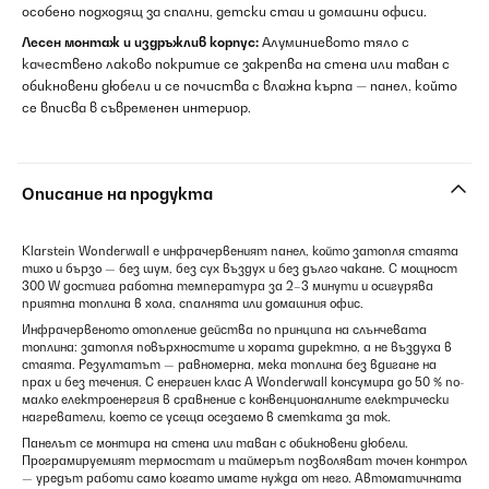
особено подходящ за спални, детски стаи и домашни офиси.
Лесен монтаж и издръжлив корпус:
Алуминиевото тяло с
качествено лаково покритие се закрепва на стена или таван с
обикновени дюбели и се почиства с влажна кърпа — панел, който
се вписва в съвременен интериор.
Описание на продукта
Klarstein Wonderwall е инфрачервеният панел, който затопля стаята
тихо и бързо — без шум, без сух въздух и без дълго чакане. С мощност
300 W достига работна температура за 2–3 минути и осигурява
приятна топлина в хола, спалнята или домашния офис.
Инфрачервеното отопление действа по принципа на слънчевата
топлина: затопля повърхностите и хората директно, а не въздуха в
стаята. Резултатът — равномерна, мека топлина без вдигане на
прах и без течения. С енергиен клас А Wonderwall консумира до 50 % по-
малко електроенергия в сравнение с конвенционалните електрически
нагреватели, което се усеща осезаемо в сметката за ток.
Панелът се монтира на стена или таван с обикновени дюбели.
Програмируемият термостат и таймерът позволяват точен контрол
— уредът работи само когато имате нужда от него. Автоматичната