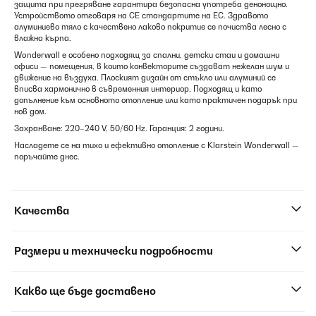
защита при прегряване гарантира безопасна употреба денонощно.
Устройството отговаря на CE стандартите на ЕС. Здравото
алуминиево тяло с качествено лаково покритие се почиства лесно с
влажна кърпа.
Wonderwall е особено подходящ за спални, детски стаи и домашни
офиси — помещения, в които конвекторите създават нежелан шум и
движение на въздуха. Плоският дизайн от стъкло или алуминий се
вписва хармонично в съвременния интериор. Подходящ и като
допълнение към основното отопление или като практичен подарък при
нов дом.
Захранване: 220–240 V, 50/60 Hz. Гаранция: 2 години.
Насладете се на тихо и ефективно отопление с Klarstein Wonderwall —
поръчайте днес.
Качества
Размери и технически подробности
Какво ще бъде доставено