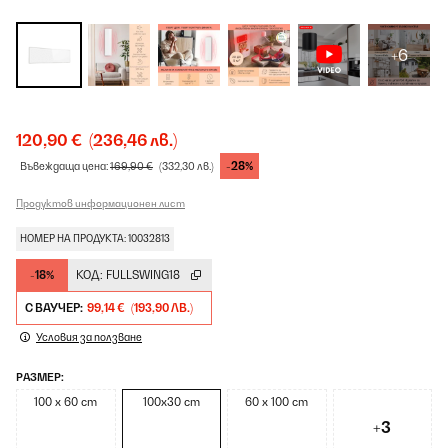
+6
120,90 €
(236,46 лв.)
-28%
Въвеждаща цена:
169,90 €
(332,30 лв.)
Продуктов информационен лист
НОМЕР НА ПРОДУКТА: 10032813
-18%
КОД:
FULLSWING18
С ВАУЧЕР:
99,14 €
(193,90 ЛВ.)
Условия за ползване
РАЗМЕР:
100 x 60 cm
100x30 cm
60 x 100 cm
+3