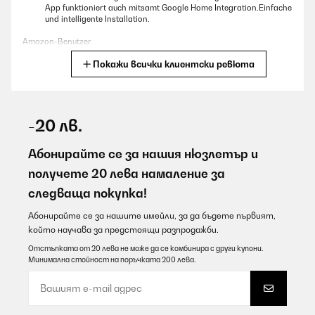
App funktioniert auch mitsamt Google Home Integration.Einfache
und intelligente Installation.
Amazon-Benutzer
Покажи всички клиентски ревюта
Превод
ПОТВЪРДЕН ПРЕГЛЕД
09/08/2026
-20 лв.
Conforme à la descriptionTrès bonne qualitéFacile de emploie
Абонирайте се за нашия нюзлетър и
Utilisateur d'Amazon
получете 20 лева намаление за
следваща покупка!
Превод
Абонирайте се за нашите имейли, за да бъдете първият,
ПОТВЪРДЕН ПРЕГЛЕД
който научава за предстоящи разпродажби.
09/08/2026
Отстъпката от 20 лева не може да се комбинира с други купони.
Минимална стойност на поръчката 200 лева.
Habe diese sehr schmalen Heizkörper für Deckenmontage in
Schrägdeckenraum gekauft.Drei Stück à 300 W sind für eine
Fläche von 24qm sicher knapp bemessen. Sie schaffen aber, gut
im Raum verteilt, recht schnell eine Temperaturanhebung um ca. 5
Grad (bei einem über Fernbedienung gewählten Zielwert von 27