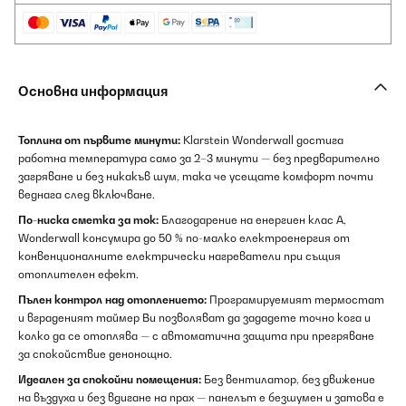
Основна информация
Топлина от първите минути:
Klarstein Wonderwall достига
работна температура само за 2–3 минути — без предварително
загряване и без никакъв шум, така че усещате комфорт почти
веднага след включване.
По-ниска сметка за ток:
Благодарение на енергиен клас А,
Wonderwall консумира до 50 % по-малко електроенергия от
конвенционалните електрически нагреватели при същия
отоплителен ефект.
Пълен контрол над отоплението:
Програмируемият термостат
и вграденият таймер Ви позволяват да зададете точно кога и
колко да се отоплява — с автоматична защита при прегряване
за спокойствие денонощно.
Идеален за спокойни помещения:
Без вентилатор, без движение
на въздуха и без вдигане на прах — панелът е безшумен и затова е