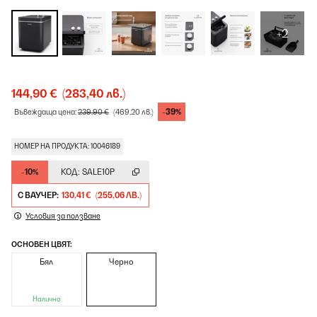
+2
144,90 €
(283,40 лв.)
-39%
Въвеждаща цена:
239,90 €
(469,20 лв.)
НОМЕР НА ПРОДУКТА: 10046189
-10%
КОД:
SALE10P
С ВАУЧЕР:
130,41 €
(255,06 ЛВ.)
Условия за ползване
ОСНОВЕН ЦВЯТ:
Бял
Черно
Налично