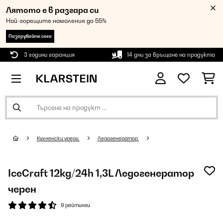
Лятото е в разгара си
Най-горещите намаления до 55%
Пазарувайте сега
3 години гаранция
14 дни за връщане на продукта
Кухненски уреди
Ледогенератор
IceCraft 12kg/24h 1,3L Ледогенератор
черен
9 рейтинги