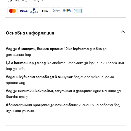
14 дни за връщане
Основна информация
Лед за 6 минути, винаги прясно:
12 кг кубчета дневно
за
домашния бар
1,3 л контейнер за лед
: компактен формат за кухненски плот или
бар за хоби
Ледени кубчета готови за 6 минути
: без дълго чакане, само
прясно лед
Лед за напитки, коктейли, смутита и десерти
: една машина за
всички нужди
Автоматична програма за почистване
: хигиенична работа без
излишни усилия