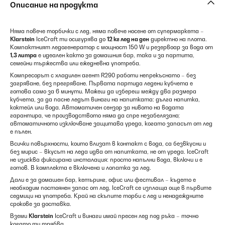
Описание на продукта
Няма повече торбички с лед, няма повече носене от супермаркета –
Klarstein
IceCraft ти осигурява до
12 кг лед на ден
директно на плота.
Компактният ледогенератор с мощност 150 W и резервоар за вода от
1,3 литра
е идеален както за домашния бар, така и за партита,
семейни тържества или ежедневна употреба.
Компресорът с хладилен агент R290 работи непрекъснато – без
загряване, без прегряване. Първата партида ледени кубчета е
готова само за 6 минути. Можеш да избереш между два размера
кубчета, за да пасне ледът винаги на напитката: дълга напитка,
коктейл или вода. Автоматичен сензор за нивото на водата
гарантира, че производството няма да спре незабелязано;
автоматичното изключване защитава уреда, когато запасът от лед
е пълен.
Всички повърхности, които влизат в контакт с вода, са безвкусни и
без мирис – вкусът на леда идва от напитката, не от уреда. IceCraft
не изисква фиксирана инсталация: просто напълни вода, включи и е
готов. В комплекта е включена и лопатка за лед.
Дали е за домашен бар, кетъринг, офис или фестивал – където е
необходим постоянен запас от лед, IceCraft се изплаща още в първите
седмици на употреба. Край на скъпите торби с лед и ненадеждните
срокове за доставка.
Вземи
Klarstein
IceCraft и винаги имай пресен лед под ръка – точно
когато ти трябва.