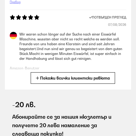
Превод
ПОТВЪРДЕН ПРЕГЛЕД
07/08/2026
Wir waren schon länger auf der Suche nach einer Eiswürfel
Maschine, wussten aber nicht so recht welche es werden soll.
Freunde von uns haben eine Klarstein und sind seit Jahren
begeistert.Und nun sind wir genau so begeistert von dem guten
Stück.Macht in wenigen Minuten Eiswürfel, ist super einfach in
der Handhabung und lässt sich gut reinigen.
Amazon-Benutzer
Покажи всички клиентски ревюта
Превод
ПОТВЪРДЕН ПРЕГЛЕД
07/08/2026
-20 лв.
Ware wie bestellt!
Абонирайте се за нашия нюзлетър и
Amazon-Benutzer
получете 20 лева намаление за
следваща покупка!
Превод