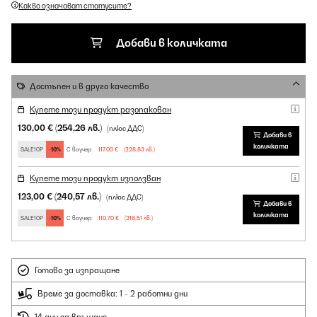
Какво означават статусите?
Добави в количката
Достъпен и в друго качество
Купете този продукт разопакован
130,00 €
(254,26 лв.)
(плюс ДДС)
Добави в
количката
SALE10P
-10%
С ваучер:
117,00 €
(228,83 лв.)
Купете този продукт използван
123,00 €
(240,57 лв.)
(плюс ДДС)
Добави в
количката
SALE10P
-10%
С ваучер:
110,70 €
(216,51 лв.)
Готово за изпращане
Време за доставка: 1 - 2 работни дни