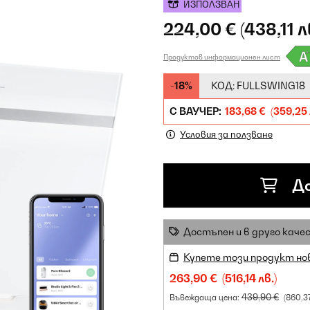
ИЗПОЛЗВАН
224,00 €
(438,11 л
Продуктов информационен лист
-18%
КОД:
FULLSWING18
С ВАУЧЕР:
183,68 €
(359,25 
Условия за ползване
До
Достъпен и в друго каче
Купете този продукт но
263,90 €
(516,14 лв.)
439,90 €
Въвеждаща цена:
(860,3