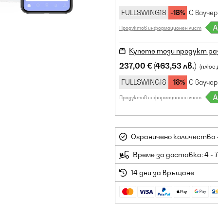
FULLSWING18
-18%
С ваучер
Продуктов информационен лист
Купете този продукт ра
237,00 €
(463,53 лв.)
(плюс
FULLSWING18
-18%
С ваучер
Продуктов информационен лист
Ограничено количество -
Време за доставка: 4 - 
14 дни за връщане