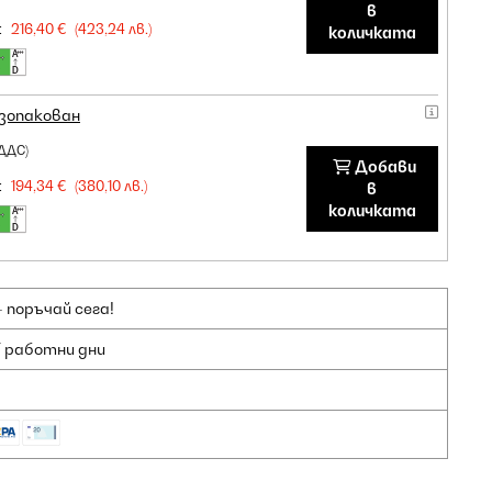
в
:
216,40 €
(423,24 лв.)
количката
зопакован
 ДДС)
Добави
:
194,34 €
(380,10 лв.)
в
количката
 поръчай сега!
7 работни дни