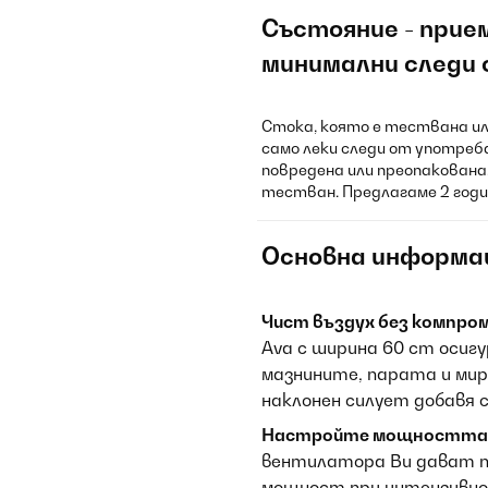
Състояние - прие
минимални следи 
Стока, която е тествана ил
само леки следи от употреб
повредена или преопакована.
тестван. Предлагаме 2 годи
Основна информа
Чист въздух без компром
Ava с ширина 60 cm осиг
мазнините, парата и ми
наклонен силует добавя с
Настройте мощността 
вентилатора Ви дават п
мощност при интензивно