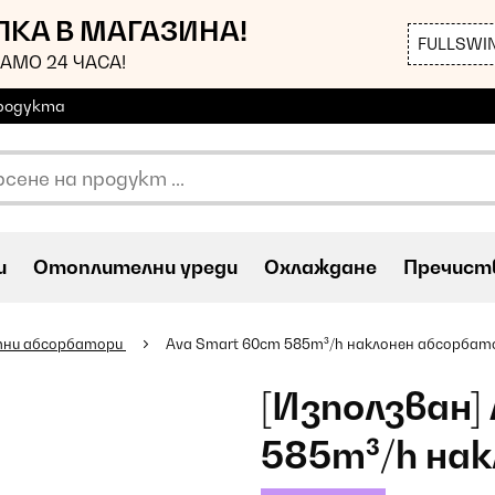
ЪПКА В МАГАЗИНА!
FULLSWI
АМО 24 ЧАСА!
продукта
и
Oтоплителни уреди
Охлаждане
Пречиств
ни абсорбатори
Ava Smart 60cm 585m³/h наклонен абсорбат
[Използван]
585m³/h на