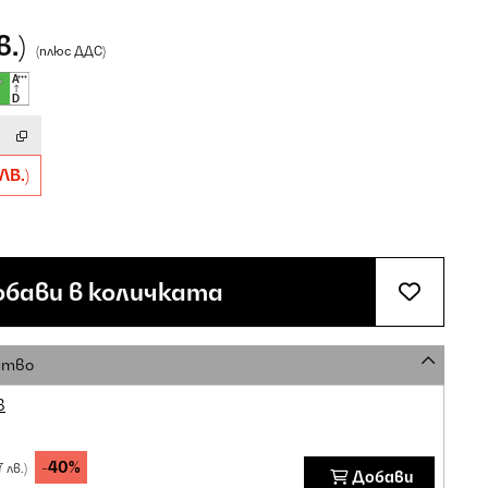
в.)
(плюс ДДС)
ЛВ.)
бави в количката
ство
в
-40%
7 лв.)
Добави