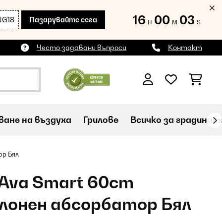
16
00
02
NG18
Пазарувайте сега
H
M
S
Често задавани въпроси
Контакт
ане на въздуха
Грилове
Всичко за градинат
ор Бял
 Ava Smart 60cm
клонен абсорбатор Бял