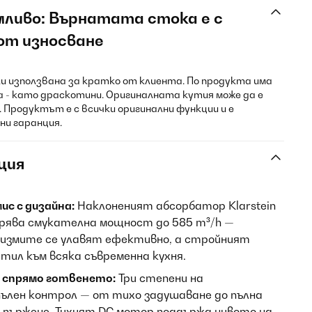
мливо: Върнатата стока е с
от износване
и използвана за кратко от клиента. По продукта има
а - като драскотини. Оригиналната кутия може да е
 Продуктът е с всички оригинални функции и е
ни гаранция.
ция
ис с дизайна:
Наклоненият абсорбатор Klarstein
урява смукателна мощност до 585 m³/h —
ризмите се улавят ефективно, а стройният
тил към всяка съвременна кухня.
спрямо готвенето:
Три степени на
ълен контрол — от тихо задушаване до пълна
 пържене. Тихият DC мотор поддържа нивото на