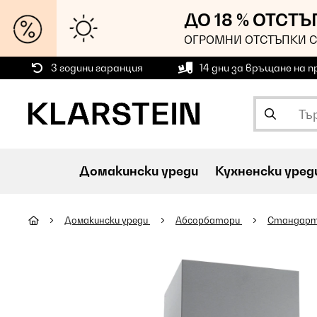
ДО 18 % ОТСТ
ОГРОМНИ ОТСТЪПКИ С
3 години гаранция
14 дни за връщане на 
Домакински уреди
Кухненски уред
Домакински уреди
Абсорбатори
Стандарт