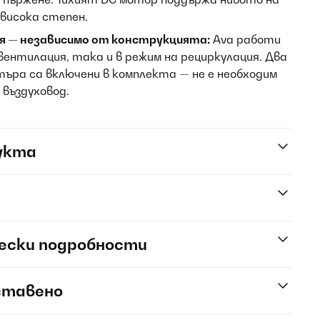
-висока степен.
ня — независимо от конструкцията:
Ava работи
вентилация, така и в режим на рециркулация. Два
ъра са включени в комплекта — не е необходим
въздуховод.
укта
ески подробности
ставено