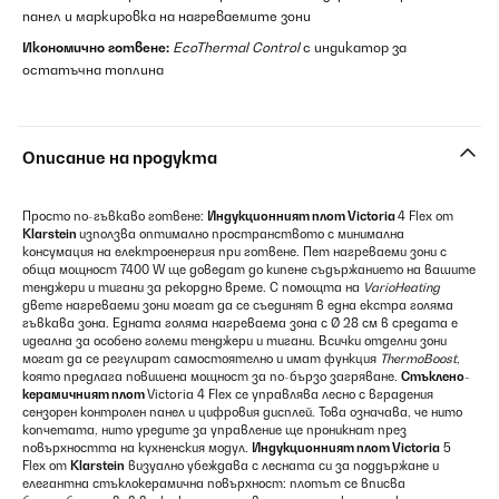
панел и маркировка на нагреваемите зони
Икономично готвене:
EcoThermal Control
с индикатор за
остатъчна топлина
Описание на продукта
Просто по-гъвкаво готвене:
Индукционният плот Victoria
4 Flex от
Klarstein
използва оптимално пространството с минимална
консумация на електроенергия при готвене. Пет нагреваеми зони с
обща мощност 7400 W ще доведат до кипене съдържанието на вашите
тенджери и тигани за рекордно време. С помощта на
VarioHeating
двете нагреваеми зони могат да се съединят в една екстра голяма
гъвкава зона. Едната голяма нагреваема зона с Ø 28 см в средата е
идеална за особено големи тенджери и тигани. Всички отделни зони
могат да се регулират самостоятелно и имат функция
ThermoBoost
,
която предлага повишена мощност за по-бързо загряване.
Стъклено-
керамичният плот
Victoria 4 Flex се управлява лесно с вградения
сензорен контролен панел и цифровия дисплей. Това означава, че нито
копчетата, нито уредите за управление ще проникнат през
повърхността на кухненския модул.
Индукционният плот Victoria
5
Flex от
Klarstein
визуално убеждава с лесната си за поддържане и
елегантна стъклокерамична повърхност: плотът се вписва