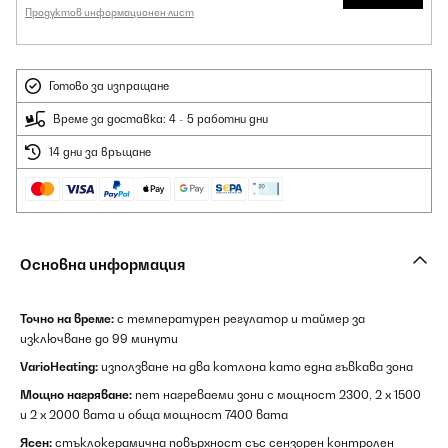
Продуктов информационен лист
Готово за изпращане
Време за доставка: 4 - 5 работни дни
14 дни за връщане
Основна информация
Точно на време:
с температурен регулатор и таймер за
изключване до 99 минути
VarioHeating:
използване на два котлона като една гъвкава зона
Мощно нагряване:
пет нагреваеми зони с мощност 2300, 2 x 1500
и 2 x 2000 вата и обща мощност 7400 вата
Ясен:
стъклокерамична повърхност със сензорен контролен