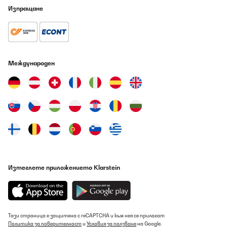
Изпращане
Превод
ПОТВЪРДЕН ПРЕГЛЕД
09/08/2026
Международен
Lieferung und Verpackung waren perfekt. Das Kochfeld macht
nicht nur optisch einen sehr hochwerigen Eindruck. Auch die
Anwendung, Leistung und Bedienung haben uns überzeugt.
Amazon-Benutzer
Превод
ПОТВЪРДЕН ПРЕГЛЕД
09/08/2026
Изтеглете приложението Klarstein
Calidad precio bien
Usuario/a de amazon
Превод
Тази страница е защитена с reCAPTCHA и към нея се прилагат
Политика за поверителност
и
Условия за ползване
на Google.