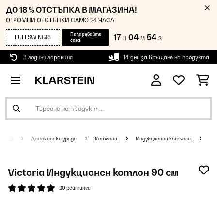
ДО 18 % ОТСТЪПКА В МАГАЗИНА!
ОГРОМНИ ОТСТЪПКИ САМО 24 ЧАСА!
Пазарувайте
17
04
54
FULLSWING18
H
M
S
сега
3 години гаранция
14 дни за връщане на продукта
Домакински уреди
Котлони
Индукционни котлони
Victoria Индукционен котлон 90 см
20 рейтинги