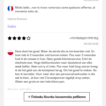
09/08/2026
Molto bello...non lo trovo rumoroso come qualcuno afferma..al
momento tutto ok..
Utente Amazon
Превод
ПОТВЪРДЕН ПРЕГЛЕД
09/08/2026
Deze doet het goed. Maar de eerste die ze me leverden niet. En
toen heb ik 3 maanden niet kunnen koken. Pas naar 3 maanden
had ik de nieuwe in huis. Geen goede klantenservice. Echt de
slechtste ever. Hoge telefoonkosten naar duistsland van elke
week bellen. Geen sorry of niets. Pas naar heel lang zeuren kreeg
ik de het geld van de kookplaat terug. Om het goed te maken. Nu
ben ik tevreden. Voor meer dan een persoonshuishouden is die
wel te klein. Je kan niet 2 braadpannen tegelijk erop zetten..
Alleen een grote en een hele kleine pan.
Amazon-gebruiker
Покажи всички клиентски ревюта
Превод