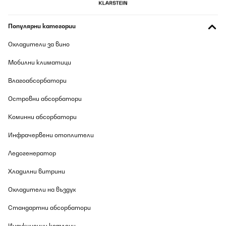
veloce rispetto al tradizionale gas. Al momento non saprei
trovargli un difetto. Buon acquisto
Utente Amazon
Популярни категории
Превод
Охладители за вино
Мобилни климатици
ПОТВЪРДЕН ПРЕГЛЕД
09/08/2026
Влагоабсорбатори
Sehr gut, ausgereiftes Produckt.
Островни абсорбатори
Amazon-Benutzer
Коминни абсорбатори
Превод
Инфрачервени отоплители
Ледогенератор
ПОТВЪРДЕН ПРЕГЛЕД
09/08/2026
Хладилни витрини
El diseño es muy bonito, y el manejo es bastante fácil.
Охладители на въздух
Lo que al poner una sarten u olla de Inducción, se escucha como
que no se adapta bien, parece que se sienciende y se apague la
Стандартни абсорбатори
resistencia. A demás, cuando llevas cocinando unas horas en
ella, se escucha un ventilador que no e sabido saber que es.
Индукционни котлони