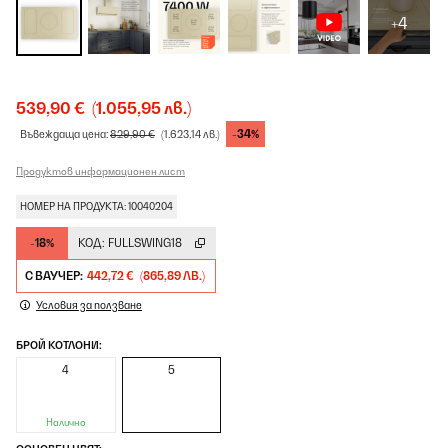
+4
539,90 €
(1.055,95 лв.)
-34%
Въвеждаща цена:
829,90 €
(1.623,14 лв.)
Продуктов информационен лист
НОМЕР НА ПРОДУКТА: 10040204
-18%
КОД:
FULLSWING18
С ВАУЧЕР:
442,72 €
(865,89 ЛВ.)
Условия за ползване
БРОЙ КОТЛОНИ:
4
5
Налично