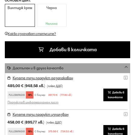
ОСНОВЕН ЦВЯТ:
Винтидж крем
Черно
Налично
Какво означават статусите?
Добави в количката
Достъпен и в друго качество
Купете този продукт разопакован
485,00 €
(948,58 лв.)
(плюс ДДС)
Добави в
FULLSWING18
-18%
С ваучер:
397,70 €
(777,83 лв.)
количката
Продуктов информационен лист
Купете този продукт използван
458,00 €
(895,77 лв.)
(плюс ДДС)
Добави в
FULLSWING18
-18%
С ваучер:
375,56 €
(734,53 лв.)
количката