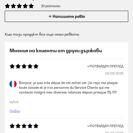
20 рейтинги
Напишете ревю
Към този продукт все още няма ревюта.
Мнения на клиенти от други държави
ПОТВЪРДЕН ПРЕГЛЕД
09/08/2026
Bonjour, je suis très déçue de cet achat car j'ai reçu ma plaque
toute cassée et je n'ai personne du Service Clients qui me
contacte malgré mes diverses relances depuis presque 15j !!!!!
sylvie
Превод
ПОТВЪРДЕН ПРЕГЛЕД