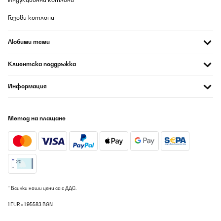
Raquel
Газови котлони
Превод
Любими теми
ПОТВЪРДЕН ПРЕГЛЕД
09/08/2026
Клиентска поддръжка
Optisch sieht die top aus auch Preis Leistung passt, Touch
Steuerung funktioniert auch ohne Probleme, leider hat der Herd
Информация
eingebaute Lüfter welche bei höchster Stufe so laut sind wie die
Dunstabzugshaube und dann auch noch nachlaufen wenn man
den Herd ausmacht, sehr ärgerlich aber wenn man sich dran
gewöhnt hat nicht mehr so schlimm, könnte aber stören
Метод на плащане
Amazon-Benutzer
Превод
ПОТВЪРДЕН ПРЕГЛЕД
09/08/2026
* Всички наши цени са с ДДС.
ein sehr schönes Induktionskochfeld
1 EUR = 1.95583 BGN
Amazon-Benutzer