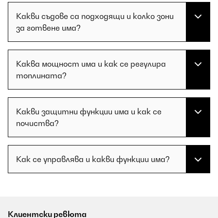
Какви съдове са подходящи и колко зони
за готвене има?
Каква мощност има и как се регулира
топлината?
Какви защитни функции има и как се
почиства?
Как се управлява и какви функции има?
Клиентски ревюта