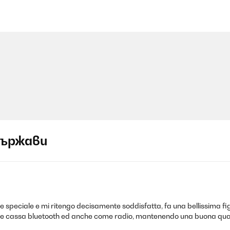
държави
e speciale e mi ritengo decisamente soddisfatta, fa una bellissima fig
, come cassa bluetooth ed anche come radio, mantenendo una buona qual