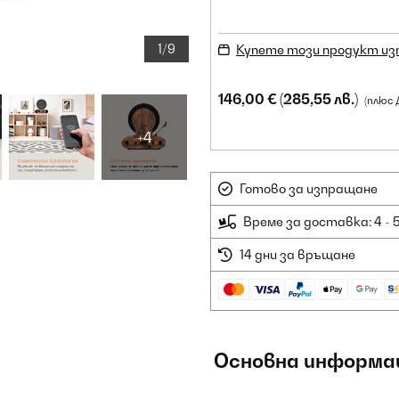
1/9
Купете този продукт из
146,00 €
(285,55 лв.)
(плюс 
+4
Готово за изпращане
Време за доставка: 4 - 
14 дни за връщане
Основна информа