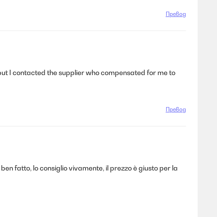
Превод
it but I contacted the supplier who compensated for me to
Превод
 ben fatto, lo consiglio vivamente, il prezzo è giusto per la
Превод