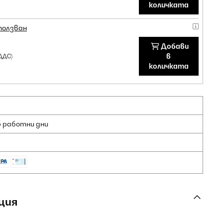
количката
ползван
Добави
в
ДДС)
количката
5 работни дни
ция