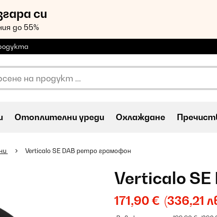
згара си
ия до 55%
продукта
и
Oтоплителни уреди
Охлаждане
Пречиств
ни
Verticalo SE DAB ретро грамофон
Verticalo S
171,90 €
(336,21 лв