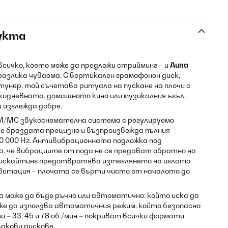
укта
всичко, което може да предложи стрийминг – и
Auna
 разлика чуваема. С вертикален грамофонен диск,
тунер, той съчетава ритуала на пускане на плочи с
кидневната, домашното кино или музикалния ъгъл,
 изглежда добре.
M/MC звукоснемателна система с регулируемо
те браздата прецизно и възпроизвежда пълния
0 000 Hz. Антивибрационната подложка под
, че вибрациите от пода не се предават обратно на
тискайтинг предотвратява изтеглянето на иглата
витация – плочата се върти чисто от началото до
може да бъде ръчно или автоматично: който иска да
може да използва автоматичния режим, който безопасно
и – 33, 45 и 78 об./мин – покриват всички формати
лакови дискове.