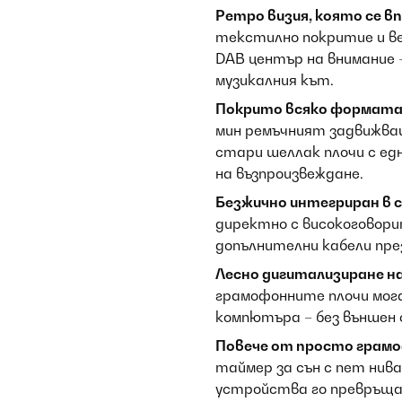
Ретро визия, която се в
текстилно покритие и ве
DAB център на внимание 
музикалния кът.
Покрито всяко формата 
мин ремъчният задвижващ
стари шеллак плочи с ед
на възпроизвеждане.
Безжично интегриран в 
директно с високоговори
допълнителни кабели пр
Лесно дигитализиране н
грамофонните плочи мог
компютъра – без външен 
Повече от просто грамо
таймер за сън с пет нива 
устройства го превръщат