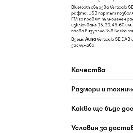
Bluetooth свързва Verticalo 
рафта. USB портът позволяв
FM го правят пълноценен рад
изключване (15, 30, 45, 60 
пасва визуално във всяко п
Вземи
Auna
Verticalo SE DAB
заслужава.
Качества
Размери и технич
Какво ще бъде до
Условия за доста