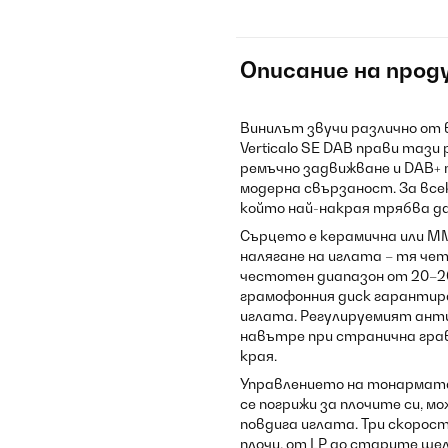
Описание на прод
Винилът звучи различно от 
Verticalo SE DAB прави тази
ремъчно задвижване и DAB+ 
модерна свързаност. За все
който най-накрая трябва да
Сърцето е керамична или M
налягане на иглата – тя че
честотен диапазон от 20–2
грамофонния диск гарантира
иглата. Регулируемият ан
навътре при странична гра
края.
Управлението на тонармата 
се погрижи за плочите си, 
повдига иглата. Три скорост
плочи, от LP до старите ше