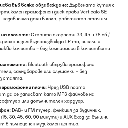
писва във всяко обзавеждане:
Дървената кутия с
ртикален грамофонен диск прави Verticalo SE
– независимо дали в хола, работната стая или
на плочата:
С трите скорости 33, 45 и 78 об./
 механизъм възпроизвежда LP-та, сингли и
накво качество – без компромиси в качеството
системата:
Bluetooth свързва грамофона
тели, саундбарове или слушалки – без
ез стаята.
а грамофонни плочи:
Чрез USB порта
ат да се записват като MP3 файлове на
софтуер или допълнителен хардуер.
фон:
DAB+ и FM тунер, функция за будилник,
(15, 30, 45, 60, 90 минути) и AUX вход за външни
 в пълноценен музикален център.