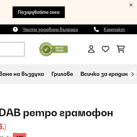
Пазарувайте сега
Често задавани въпроси
Контакт
ане на въздуха
Грилове
Всичко за градинат
E DAB ретро грамофон
.)