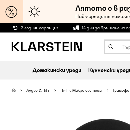
Лятото е в ра
Най-горещите намален
3 години гаранция
14 дни за връщане на 
Домакински уреди
Кухненски уред
Аудио & HiFi
Hi-Fi и Микро системи
Грамофо