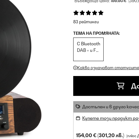
Въвеждаща цена:
199,90 €
(390,
83 рейтинги
ТЕМА НА ПРОМЯНАТА:
С Bluetooth
DAB + и FM
тунер
Какво означават статусите
До
Достъпен и в друго каче
Купете този продукт ра
154,00 €
(301,20 лв.)
(плюс 