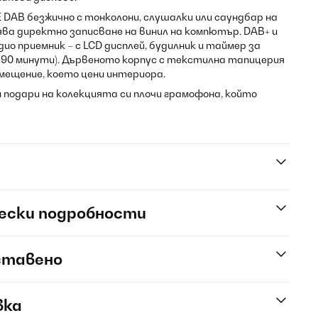
SE DAB безжично с тонколони, слушалки или саундбар на
а директно записване на винил на компютър. DAB+ и
ио приемник – с LCD дисплей, будилник и таймер за
или 90 минути). Дървеното корпус с текстилна тапицерия
омещение, което цени интериора.
 и подари на колекцията си плочи грамофона, който
ески подробности
ставено
вка