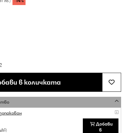
-14%
97 лв.)
?
бави в количката
ство
зопакован
Добави
в
ДДС)