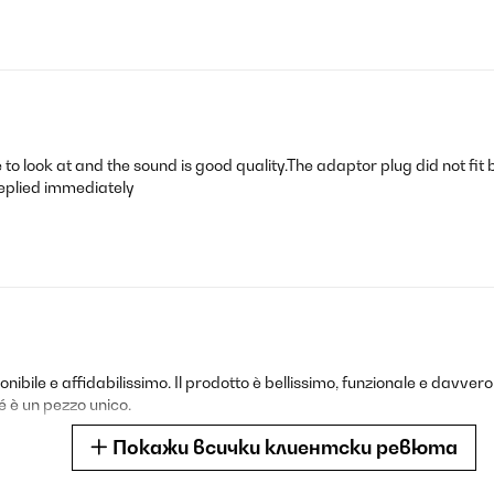
ive to look at and the sound is good quality.The adaptor plug did not f
replied immediately
onibile e affidabilissimo. Il prodotto è bellissimo, funzionale e davvero
 è un pezzo unico.
Покажи всички клиентски ревюта